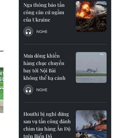
Nga thông báo tấn
công căn cứ ngầm
của Ukraine
NGHE
Mưa dông khiến
hàng chục chuyến
bay tới Nội Bài
không thể hạ cánh
NGHE
Houthi bị nghi đứng
sau vụ tấn công đánh
chìm tàu hàng Ấn Độ
trên Biển Đỏ