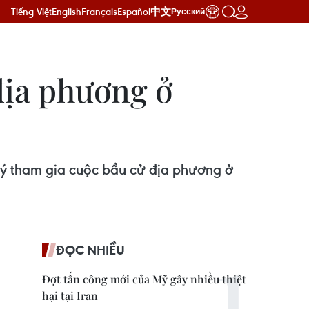
Tiếng Việt
English
Français
Español
中文
Русский
địa phương ở
 ý tham gia cuộc bầu cử địa phương ở
ĐỌC NHIỀU
Đợt tấn công mới của Mỹ gây nhiều thiệt
hại tại Iran