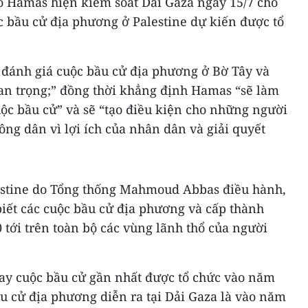
áo Hamas hiện kiểm soát Dải Gaza ngày 15/7 cho
c bầu cử địa phương ở Palestine dự kiến được tổ
đánh giá cuộc bầu cử địa phương ở Bờ Tây và
uan trọng;” đồng thời khẳng định Hamas “sẽ làm
uộc bầu cử” và sẽ “tạo điều kiện cho những người
ông dân vì lợi ích của nhân dân và giải quyết
stine do Tổng thống Mahmoud Abbas điều hành,
biết các cuộc bầu cử địa phương và cấp thành
0 tới trên toàn bộ các vùng lãnh thổ của người
ay cuộc bầu cử gần nhất được tổ chức vào năm
u cử địa phương diễn ra tại Dải Gaza là vào năm