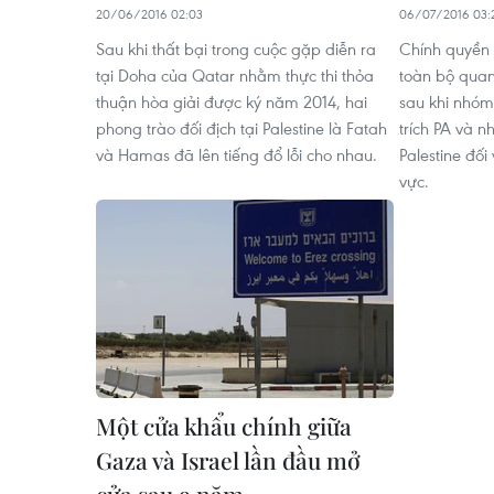
20/06/2016 02:03
06/07/2016 03:
Sau khi thất bại trong cuộc gặp diễn ra
Chính quyền 
tại Doha của Qatar nhằm thực thi thỏa
toàn bộ quan
thuận hòa giải được ký năm 2014, hai
sau khi nhóm
phong trào đối địch tại Palestine là Fatah
trích PA và 
và Hamas đã lên tiếng đổ lỗi cho nhau.
Palestine đối 
vực.
Một cửa khẩu chính giữa
Gaza và Israel lần đầu mở