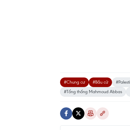
#Chung cư
#Bầu cử
#Palest
#Tổng thống Mahmoud Abbas