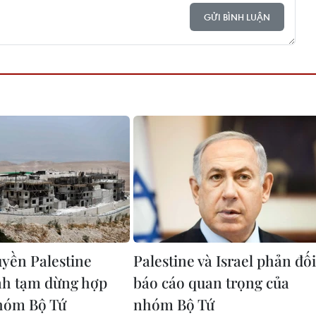
GỬI BÌNH LUẬN
yền Palestine
Palestine và Israel phản đối
nh tạm dừng hợp
báo cáo quan trọng của
nhóm Bộ Tứ
nhóm Bộ Tứ