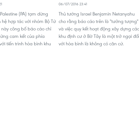
21
06/07/2016 23:41
Palestine (PA) tạm dừng
Thủ tướng Israel Benjamin Netanyahu
 hệ hợp tác với nhóm Bộ Tứ
cho rằng báo cáo trên là "tưởng tượng"
 này công bố báo cáo chỉ
và việc quy kết hoạt động xây dựng cá
những cam kết của phía
khu định cư ở Bờ Tây là một trở ngại đố
với tiến trình hòa bình khu
với hòa bình là không có căn cứ.