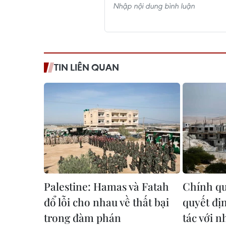
TIN LIÊN QUAN
Palestine: Hamas và Fatah
Chính qu
đổ lỗi cho nhau về thất bại
quyết đị
trong đàm phán
tác với 