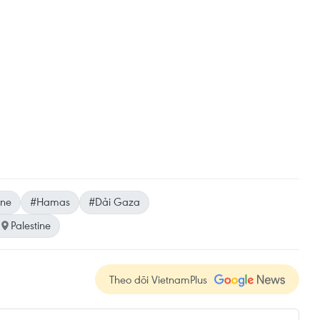
ine
#Hamas
#Dải Gaza
Palestine
Theo dõi VietnamPlus