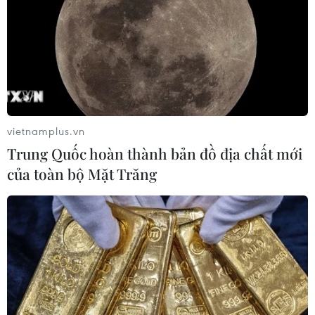
04/08/2026 22:42
Báo động xu hướng gia tăng người
trẻ mắc ung thư
04/08/2026 14:10
vietnamplus.vn
Trung Quốc hoàn thành bản đồ địa chất mới
Mỹ ghi nhận ca tử vong đầu tiên
của toàn bộ Mặt Trăng
trong mùa dịch cyclosporiasis
04/08/2026 07:11
Phát hiện mới về quá trình lão hóa
của con người
02/08/2026 13:31