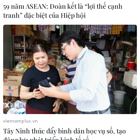
59 năm ASEAN: Đoàn kết là “lợi thế cạnh
do tỷ lệ tiêm chủng giảm
tranh” đặc biệt của Hiệp hội
24/07/2026 23:59
Mỹ điều tra một đợt bùng phát bệnh
tả do ký sinh trùng cyclospora
24/07/2026 05:44
Mỹ thu hồi gần 1,6 triệu quả trứng do
nguy cơ nhiễm khuẩn Salmonella
24/07/2026 05:34
vietnamplus.vn
Tây Ninh thúc đẩy bình dân học vụ số, tạo
Venezuela ghi nhận 3 ca tử vong do
động lực phát triển kinh tế số
virus Hanta