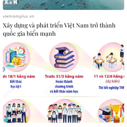
vietnamplus.vn
Xây dựng và phát triển Việt Nam trở thành
quốc gia biển mạnh
Tuyển nữ Trung Quốc bị cách ly vì có nguy
cơ nhiễm virus corona
31/01/2020 07:13
Đội tuyển nữ Trung Quốc được xét nghiệm âm tính với
virus corona nhưng bị cách ly ở Australia trước khi được
chuẩn đoán cụ thể tình trạng sức khỏe một lần nữa