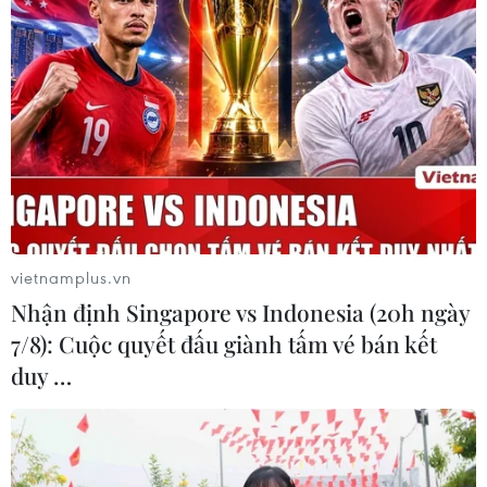
Khẩu trang y tế có giúp ngừa hiệu quả
virus corona hay không?
31/01/2020 07:25
Những người đeo khẩu trang cũng không thể chạm vào
vietnamplus.vn
miệng và mũi của mình, do đó khẩu trang có thể giúp
Nhận định Singapore vs Indonesia (20h ngày
ngăn việc lây nhiễm virus từ các bề mặt đồ vật có dính
7/8): Cuộc quyết đấu giành tấm vé bán kết
nước bọt.
duy …