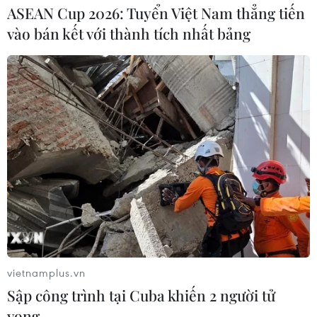
ASEAN Cup 2026: Tuyển Việt Nam thẳng tiến
vào bán kết với thành tích nhất bảng
vietnamplus.vn
Sập công trình tại Cuba khiến 2 người tử
vong