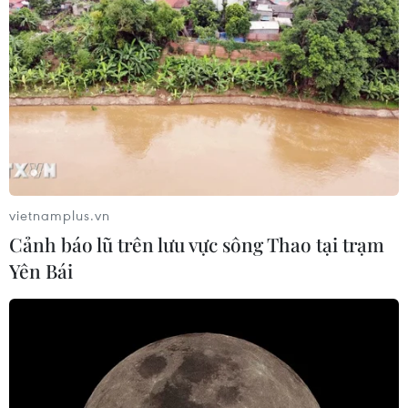
khuẩn Salmonella
07/08/2026 00:43
Nước thải từ máy bay có thể giúp
phát hiện sớm nguy cơ đại dịch
06/08/2026 22:30
vietnamplus.vn
Italy và Hy Lạp trở thành điểm nóng
Cảnh báo lũ trên lưu vực sông Thao tại trạm
của virus Tây sông Nile
Yên Bái
06/08/2026 13:24
WHO ghi nhận tín hiệu tích cực từ
thử nghiệm điều trị Ebola tại Congo