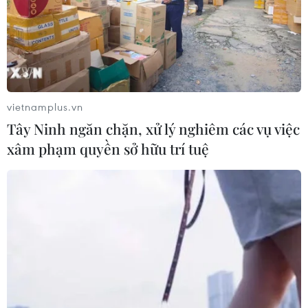
Theo dõi VietnamPlus
vietnamplus.vn
TIN LIÊN QUAN
Tây Ninh ngăn chặn, xử lý nghiêm các vụ việc
xâm phạm quyền sở hữu trí tuệ