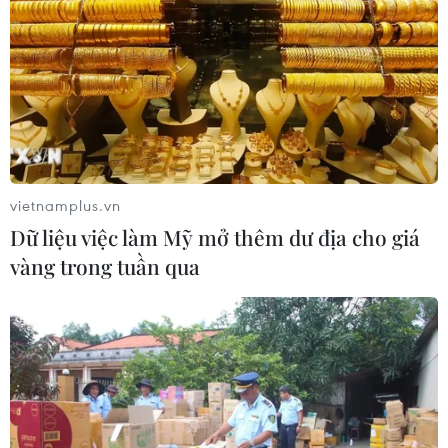
vietnamplus.vn
Dữ liệu việc làm Mỹ mở thêm dư địa cho giá
vàng trong tuần qua
#Martino
#Lionel Messi
#Neymar
#Barcelona
#Atletico Madrid