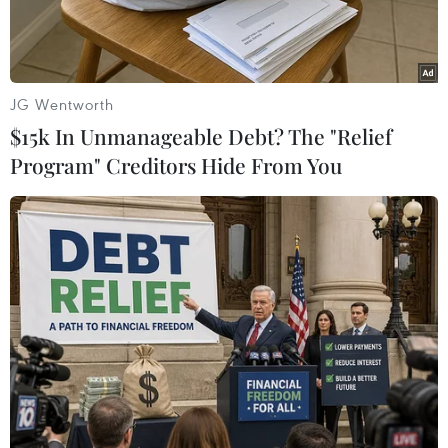
JG Wentworth
$15k In Unmanageable Debt? The "Relief
Program" Creditors Hide From You
Martino được khen là dũng cảm. (Nguồn: AP)
Trong một bài bình luận được rút tít như trên
đăng trên tờ Sport, nữ ký giả Danae Boronat đã
ca ngợi sự dũng cảm của "Tata" Martino khi để
cả Lionel Messi và Neymar ngồi trên băng ghế
dự bị trong trận “chung kết lượt đi của Liga”