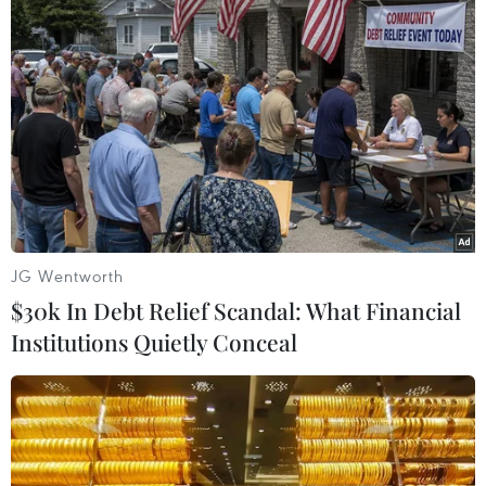
JG Wentworth
$30k In Debt Relief Scandal: What Financial
Institutions Quietly Conceal
Messi và Neymar chỉ được tung vào sân trong hiệp 2. (Nguồn:
Getty Images)
(Vietnam+)