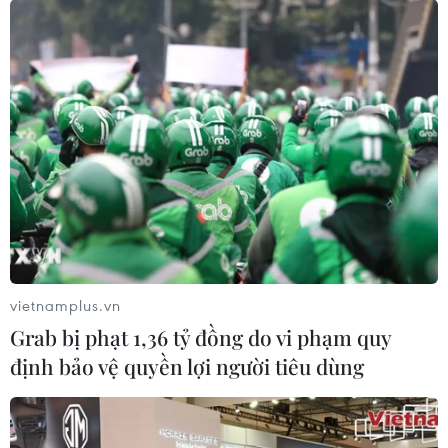
vietnamplus.vn
Grab bị phạt 1,36 tỷ đồng do vi phạm quy
định bảo vệ quyền lợi người tiêu dùng