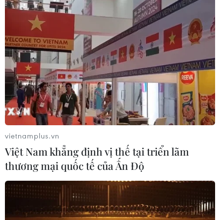
Mở 1 cửa xả đáy hồ thủy điện Hòa
Bình vào 16 giờ ngày 6/8
06/08/2026 06:28
Quảng Trị: Mùa mưa lũ cận kề,
thường trực nỗi lo bờ sông 'nuốt' đất
06/08/2026 05:14
vietnamplus.vn
Việt Nam khẳng định vị thế tại triển lãm
thương mại quốc tế của Ấn Độ
Xem thêm