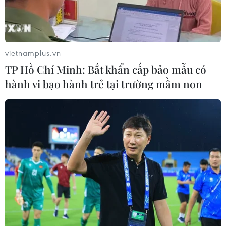
pháp bảo vệ kênh rạch TP Hồ Chí
Minh trong mùa mưa
07/08/2026 04:47
vietnamplus.vn
Miền Bắc giảm mưa từ đêm
TP Hồ Chí Minh: Bắt khẩn cấp bảo mẫu có
nay, cuối tuần chuyển nắng nóng
hành vi bạo hành trẻ tại trường mầm non
07/08/2026 04:41
Xuất hiện áp thấp nhiệt đới trên khu
vực vịnh Bắc Bộ
07/08/2026 03:54
Lào Cai khẩn trương tìm kiếm 2
người mất tích do mưa lũ