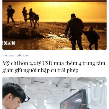
CƠ QUAN CHỦ QUẢN: THÔNG TẤN XÃ VIỆT NAM
Tổng Biên tập: TRẦN TIẾN DUẨN
Phó Tổng Biên tập: NGUYỄN THỊ TÁM, KHÚC THANH
THỦY
Sở hữu trí tuệ
Quy định sử dụng
vietnamplus.vn
RSS
Hỗ trợ
Mỹ chi hơn 2,2 tỷ USD mua thêm 4 trung tâm
Ngôn ngữ
TTXVN
giam giữ người nhập cư trái phép
Dịch vụ tin
Quảng cáo
Liên hệ
Giấy phép số: 1374/GP-BTTTT do Bộ Thông tin và Truyền thông