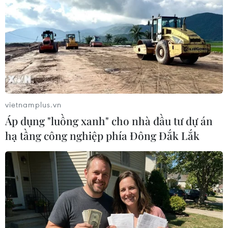
Từ ngày 9/8, cảnh báo nắng nóng
diện rộng ở khu vực Bắc Bộ và Trung
Bộ
07/08/2026 08:58
Từ Quảng Ninh đến Quảng Trị chủ
động ứng phó với áp thấp nhiệt đới
vietnamplus.vn
07/08/2026 08:21
Áp dụng "luồng xanh" cho nhà đầu tư dự án
hạ tầng công nghiệp phía Đông Đắk Lắk
Hạn hán nghiêm trọng đe dọa "huyết
mạch" kinh tế châu Âu
07/08/2026 07:58
17 giờ ngày 7/8, mở cửa tràn xả mặt