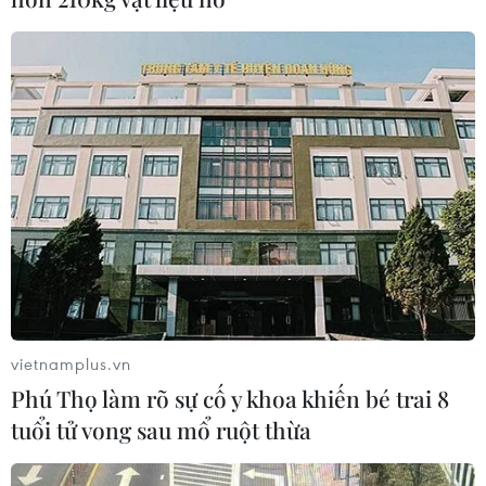
vietnamplus.vn
Phú Thọ làm rõ sự cố y khoa khiến bé trai 8
TIN CÙNG CHUYÊN MỤC
tuổi tử vong sau mổ ruột thừa
Thánh đường Emir
Abdelkader - biểu tượng văn hóa,