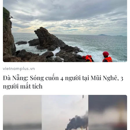
vietnamplus.vn
Đà Nẵng: Sóng cuốn 4 người tại Mũi Nghê, 3
người mất tích
Hòa Bình: Bản Bích Trụ vùng lòng hồ sông
Đà có nhiều tiềm năng du lịch
20/12/2023 04:36
Đến Bích Trụ, du khách được tham quan không gian văn