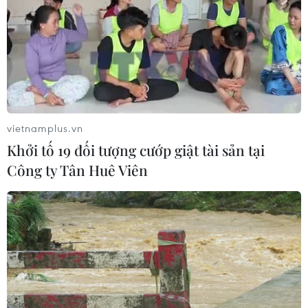
07/08/2026 02:14
Lần đầu Cà Mau tổ chức Lễ hội
Khinh khí cầu gắn với Ngày hội Văn
hóa di sản
07/08/2026 02:00
vietnamplus.vn
Khởi tố 19 đối tượng cướp giật tài sản tại
Chiêm ngưỡng vẻ đẹp kỳ vĩ
Công ty Tân Huê Viên
trên cung đường ven biển Khánh
Hòa
06/08/2026 09:40
Buôn Ma Thuột - đô thị dưới
những tán cổ thụ
06/08/2026 04:22