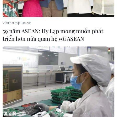
vietnamplus.vn
59 năm ASEAN: Hy Lạp mong muốn phát
triển hơn nữa quan hệ với ASEAN