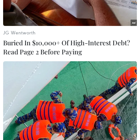
JG Wentworth
Buried In $10,000+ Of High-Interest Debt?
Read Page 2 Before Paying
Khách du lịch thăm quan lòng hồ Hòa Bình. (Ảnh: Trọng
Đạt/TTXVN)
Đầu năm 2025, tại nhiều địa phương tỉnh Hòa
Bình đã tổ chức các hoạt động văn hóa, du lịch
hấp dẫn thu hút du khách trong và ngoài tỉnh