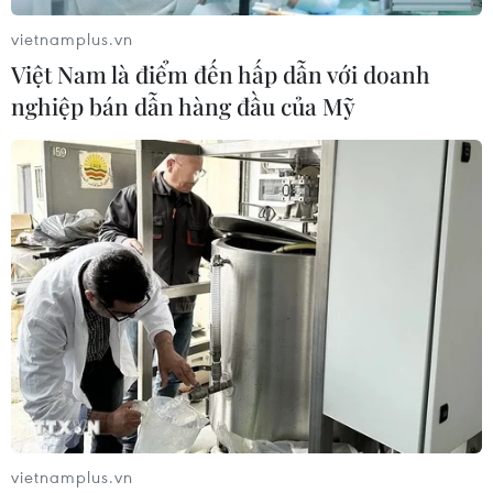
vietnamplus.vn
Việt Nam là điểm đến hấp dẫn với doanh
nghiệp bán dẫn hàng đầu của Mỹ
#Du lịch Hòa Bình
#điểm đến đẹp nhất thế giới
#Hòa Bình
#khu du lịch quốc gia Hồ Hòa Bình
#du lịch sinh thái
#nghỉ dưỡng
#văn hóa dân tộc
#lễ hội truyền thống
#điểm đến thu hút
vietnamplus.vn
#du lịch văn hóa
Hòa Bình
Phú Thọ