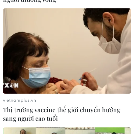
Sớm đưa Khu du lịch hồ Hòa Bình trở
thành Khu du lịch Quốc gia
03/07/2024 03:57
Với những tiềm năng du lịch đặc biệt, tỉnh Hòa Bình đã
đặt mục tiêu đưa du lịch thành ngành kinh tế mũi nhọn
của tỉnh, trọng điểm là phát triển Khu du lịch Quốc gia
hồ Hòa Bình.
vietnamplus.vn
Thị trường vaccine thế giới chuyển hướng
sang người cao tuổi