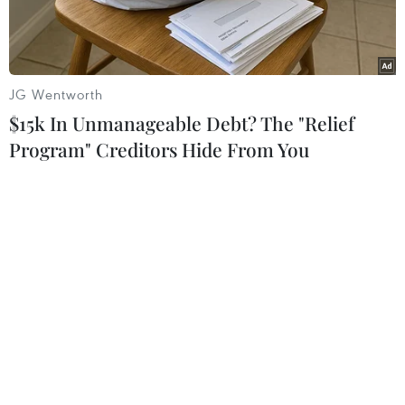
JG Wentworth
$15k In Unmanageable Debt? The "Relief
Program" Creditors Hide From You
Bốn thí sinh dự thi Olympic Sinh học Quốc tế năm 2021 đều đoạt
huy chương. (Ảnh: TTXVN phát)
Tối 23/7, Cục Quản lý chất lượng, Bộ Giáo dục và
Đào tạo nhận được thông tin chính thức từ Bồ
Đào Nha về kết quả dự thi Olympic Sinh học