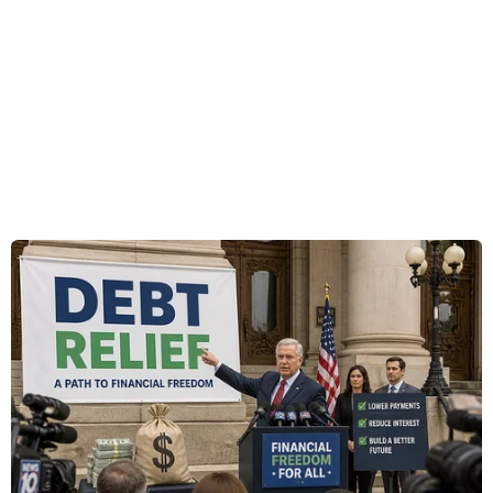
Quốc tế năm 2021 của đội tuyển quốc gia Việt
Nam.
Cả 4/4 thí sinh dự thi đều đoạt huy chương,
trong đó có 1 huy chương Vàng; 2 huy chương
Bạc và 1 huy chương Đồng.
Cụ thể, em Đặng Lê Minh Khang, lớp 12, Trường
Trung học Phổ thông chuyên Lý Tự Trọng, thành
phố Cần Thơ giành huy chương Vàng.
Hai huy chương Bạc thuộc về em Hà Mạnh Duy,
lớp 12, Trường Trung học Phổ thông chuyên
Vĩnh Phúc, tỉnh Vĩnh Phúc và em Nguyễn Thị
Nga, lớp 12, Trường Trung học Phổ thông
chuyên Hùng Vương, tỉnh Phú Thọ.
Huy chương Đồng thuộc về em Võ Tiến Thành,