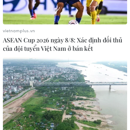
Hợp tác quốc phòng-an ninh giữa
Việt Nam và Lào ngày càng thực chất,
hiệu quả
vietnamplus.vn
06/08/2026 22:51
ASEAN Cup 2026 ngày 8/8: Xác định đối thủ
của đội tuyển Việt Nam ở bán kết
Quan hệ quốc phòng Việt Nam-
Malaysia: Gắn kết chính trị, hợp tác
thực tiễn
06/08/2026 22:47
Kinh nghiệm Đổi mới của Việt Nam
hỗ trợ Lào xây dựng nền kinh tế độc
lập, tự chủ
06/08/2026 15:32