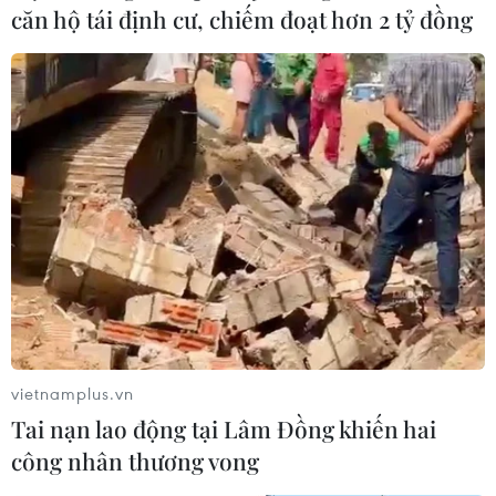
căn hộ tái định cư, chiếm đoạt hơn 2 tỷ đồng
khoa học
05/08/2026 23:43
Thái Lan: Lạm phát hạ nhiệt nhưng
tiếp tục chịu sức ép từ giá năng
lượng
05/08/2026 22:59
Việt Nam-Lào đẩy mạnh hợp tác toàn
diện về quốc phòng
05/08/2026 14:58
vietnamplus.vn
Tai nạn lao động tại Lâm Đồng khiến hai
công nhân thương vong
Thường trực Ban Bí thư Trần Cẩm Tú