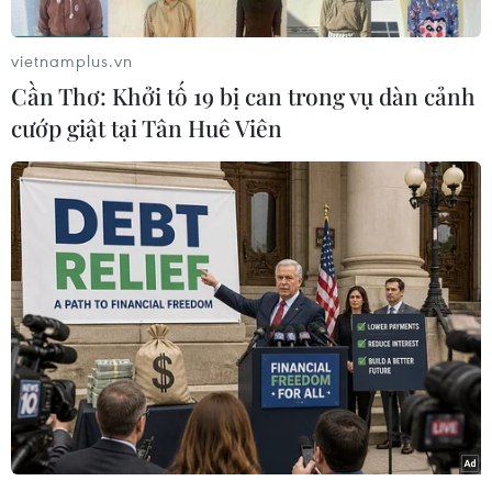
Ông Alius cho biết thêm trong các cuộc đột kích
sào huyệt của khủng bố Biệt đội88 cũng đã tịch
vietnamplus.vn
thu các sách hướng dẫn chế tạo bom và bom có
Cần Thơ: Khởi tố 19 bị can trong vụ dàn cảnh
sức công phá lớn./.
cướp giật tại Tân Huê Viên
(Vietnam+)