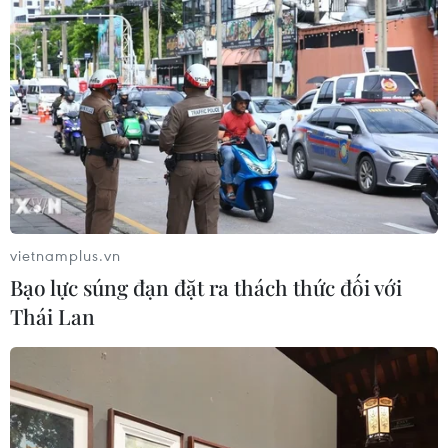
Tổng Biên tập: TRẦN TIẾN DUẨN
Phó Tổng Biên tập: NGUYỄN THỊ TÁM, KHÚC THANH
THỦY
Sở hữu trí tuệ
Quy định sử dụng
RSS
Hỗ trợ
Ngôn ngữ
TTXVN
Dịch vụ tin
Quảng cáo
vietnamplus.vn
Liên hệ
Bạo lực súng đạn đặt ra thách thức đối với
Thái Lan
Giấy phép số: 1374/GP-BTTTT do Bộ Thông tin và Truyền thông
cấp ngày 11/9/2008.
Quảng cáo: Phó TBT Nguyễn Thị Tám: 093.5958688, Email:
tamvna@gmail.com