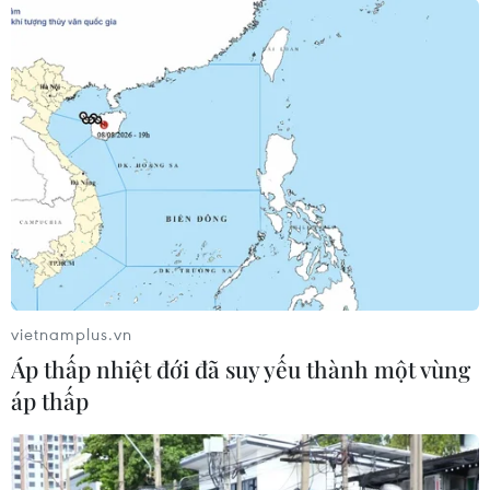
tiếp Đại sứ Singapore Rajpal Singh
05/08/2026 14:54
Thủ tướng Lê Minh Hưng tiếp Bộ
trưởng Quốc phòng Malaysia
05/08/2026 11:31
Xem thêm
vietnamplus.vn
Áp thấp nhiệt đới đã suy yếu thành một vùng
áp thấp
CƠ QUAN CHỦ QUẢN: THÔNG TẤN XÃ VIỆT NAM