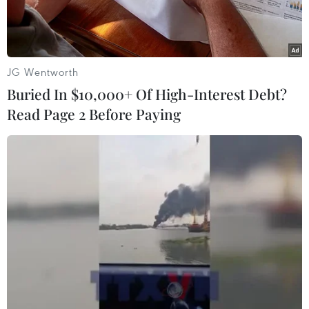
JG Wentworth
Buried In $10,000+ Of High-Interest Debt?
Read Page 2 Before Paying
Cảnh sát Indonesia bên ngoài Đại sứ quán Myanmar. (Nguồn:
AP)
Cảnh sát chống khủng bố Indonesia đã bắt giữ
thêm 2 phần tử liên quan tới tổ chức Nhà nước
Hồi giáo (IS) tự xưng, từng lên kế hoạch đánh