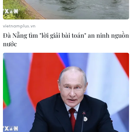
vietnamplus.vn
Đà Nẵng tìm "lời giải bài toán" an ninh nguồn
CƠ QUAN CHỦ QUẢN: THÔNG TẤN XÃ VIỆT NAM
nước
Tổng Biên tập: TRẦN TIẾN DUẨN
Phó Tổng Biên tập: NGUYỄN THỊ TÁM, KHÚC THANH
THỦY
Sở hữu trí tuệ
Quy định sử dụng
RSS
Hỗ trợ
Ngôn ngữ
TTXVN
Dịch vụ tin
Quảng cáo
Liên hệ