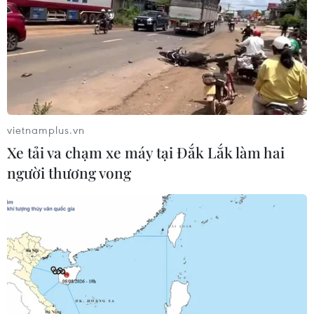
TIN CÙNG CHUYÊN MỤC
Chủ tịch Quốc hội Lào
Xaysomphone Phomvihane từ trần
vietnamplus.vn
08/08/2026 17:30
Xe tải va chạm xe máy tại Đắk Lắk làm hai
người thương vong
Bang Hessen của Đức mong muốn
tăng cường hợp tác với các nước
ASEAN
08/08/2026 17:11
Bạo lực súng đạn đặt ra thách thức