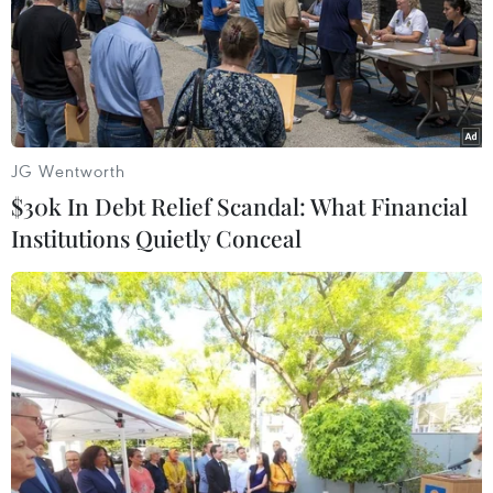
hành chiến dịch đột kích vào nơi ẩn náu của tên này tại
làng Girimulya.
JG Wentworth
$30k In Debt Relief Scandal: What Financial
Institutions Quietly Conceal
Indonesia chặn đứng âm mưu tấn công