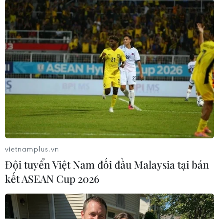
#Nhà nước Hồi giáo
#Cảnh sát Indonesia
#Đánh bom Đại sứ quán
#Biệt đội 88
#Chế tạo bom
Indonesia
Theo dõi VietnamPlus
vietnamplus.vn
Đội tuyển Việt Nam đối đầu Malaysia tại bán
TIN LIÊN QUAN
kết ASEAN Cup 2026