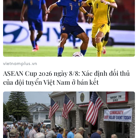
vietnamplus.vn
ASEAN Cup 2026 ngày 8/8: Xác định đối thủ
của đội tuyển Việt Nam ở bán kết
Cảnh sát Indonesia bắt một đối tượng bị
cáo buộc là thành viên IS
23/11/2016 15:07
Người phát ngôn cảnh sát quốc gia Indonesia Boy Rafly
Amar cho biết đối tượng trên bị bắt khi cảnh sát tiến