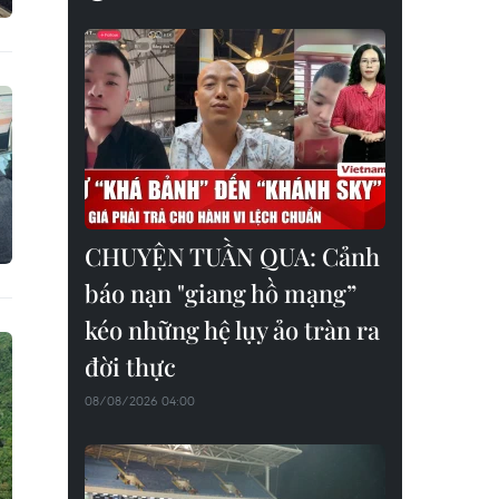
CHUYỆN TUẦN QUA: Cảnh
báo nạn "giang hồ mạng”
kéo những hệ lụy ảo tràn ra
đời thực
08/08/2026 04:00