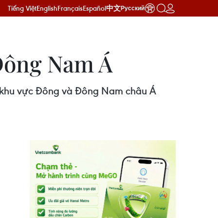
Tiếng Việt
English
Français
Español
中文
Русский
 Đông Nam Á
ng khu vực Đông và Đông Nam châu Á