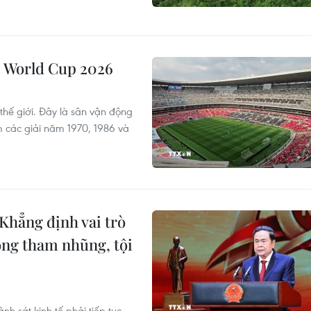
vì World Cup 2026
 thế giới. Đây là sân vận động
m các giải năm 1970, 1986 và
Khẳng định vai trò
ống tham nhũng, tội
h sát kinh tế phải tiếp tục