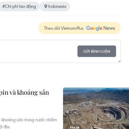
#Chi phí lao động
Indonesia
Theo dõi VietnamPlus
GỬI BÌNH LUẬN
pin và khoáng sản
và khoáng sản trong nước nhằm
i địa.