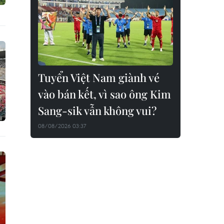
Tuyển Việt Nam giành vé
vào bán kết, vì sao ông Kim
Sang-sik vẫn không vui?
08/08/2026 03:37