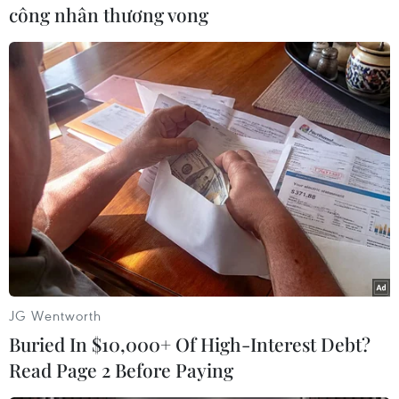
TIN LIÊN QUAN
công nhân thương vong
An ninh mạng Việt Nam 2020: Một năm
JG Wentworth
đầy thách thức
Buried In $10,000+ Of High-Interest Debt?
Read Page 2 Before Paying
19/01/2021 04:35
2020 tiếp tục là một năm chứng kiến nhiều cuộc tấn