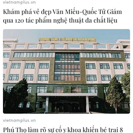
vietnamplus.vn
Khám phá vẻ đẹp Văn Miếu-Quốc Tử Giám
qua 120 tác phẩm nghệ thuật đa chất liệu
vietnamplus.vn
Phú Thọ làm rõ sự cố y khoa khiến bé trai 8