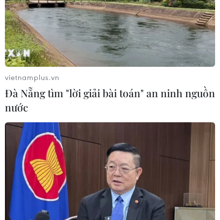
06/08/2026 00:56
Xem thêm
vietnamplus.vn
Đà Nẵng tìm "lời giải bài toán" an ninh nguồn
nước
CƠ QUAN CHỦ QUẢN: THÔNG TẤN XÃ VIỆT NAM
Tổng Biên tập: TRẦN TIẾN DUẨN
Phó Tổng Biên tập: NGUYỄN THỊ TÁM, KHÚC THANH
THỦY
Sở hữu trí tuệ
Quy định sử dụng
RSS
Hỗ trợ