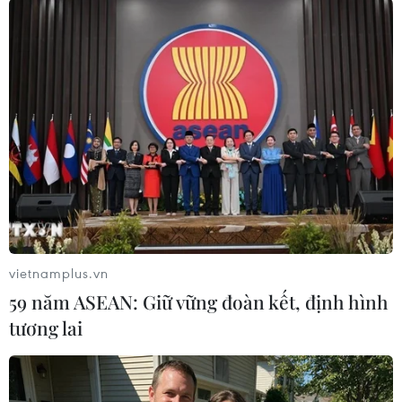
công nhắm vào không gian mạng của Việt Nam. Đại
dịch COVID-19, trào lưu đua trend trên Facebook... là
những "cơ hội" cho kẻ xấu.
vietnamplus.vn
59 năm ASEAN: Giữ vững đoàn kết, định hình
tương lai
Facebook thử nghiệm cho phép các nhà