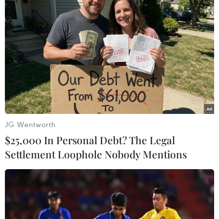
quảng cáo tránh chủ đề không muốn
30/01/2021 22:00
Mạng xã hội Facebook mới đây cho biết họ đang tìm
cách cho phép các nhà quảng cáo tránh đặt các thông
điệp tiếp thị trên Trang tin người dùng bên cạnh những
nội dung họ không muốn liên kết.
JG Wentworth
$25,000 In Personal Debt? The Legal
Settlement Loophole Nobody Mentions