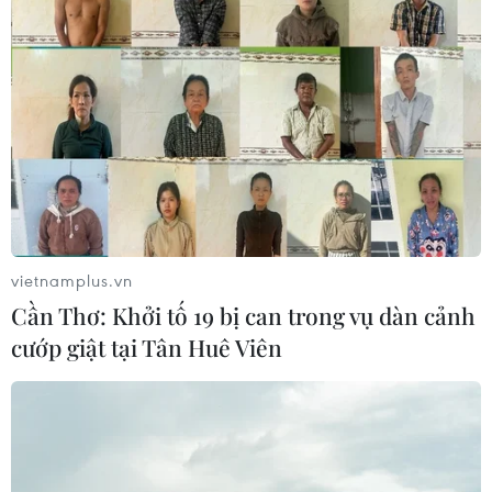
TIN CÙNG CHUYÊN MỤC
EU triển khai mạng vệ tinh riêng,
củng cố chủ quyền số
vietnamplus.vn
08/08/2026 04:15
Cần Thơ: Khởi tố 19 bị can trong vụ dàn cảnh
cướp giật tại Tân Huê Viên
Trung Quốc: E-Town Bắc Kinh
hướng tới trở thành trung tâm AI
toàn cầu năm 2030
08/08/2026 02:11