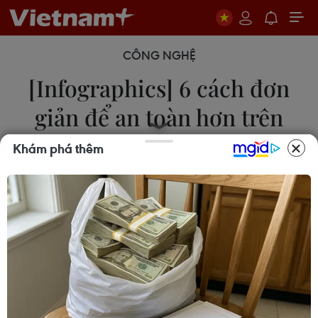
CÔNG NGHỆ
[Infographics] 6 cách đơn
giản để an toàn hơn trên
Internet
Khám phá thêm
09/02/2021 00:39
Diệt virus, hạn chế sử dụng Internet công cộng, wifi
miễn phí, đăng xuất tài khoản sau khi sử dụng… là
những cách để an toàn hơn trên Internet.