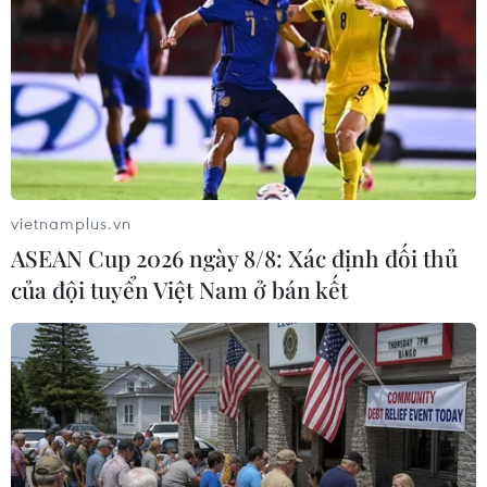
Lừa đảo các giao dịch ngân hàng, ví điện
tử gia tăng dịp Tết
04/02/2021 02:33
Người dùng cần cẩn trọng với các giao dịch online vì
vietnamplus.vn
đây là thời điểm nhiều nhóm hacker đang gia tăng hoạt
ASEAN Cup 2026 ngày 8/8: Xác định đối thủ
động lừa đảo nhắm vào các dịch vụ banking, ví điện tử.
của đội tuyển Việt Nam ở bán kết