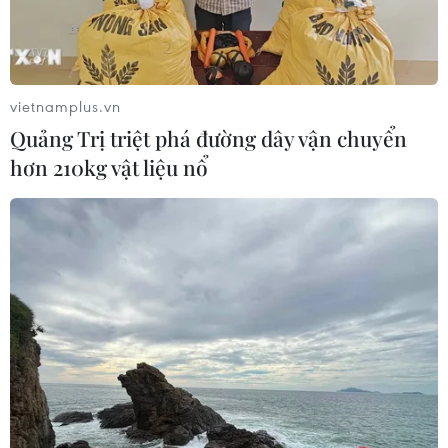
Những định hướng lớn
trong thực hiện Nghị quyết 57-
NQ/TW
vietnamplus.vn
07/08/2026 08:18
Quảng Trị triệt phá đường dây vận chuyển
hơn 210kg vật liệu nổ
Tây Ninh thúc đẩy bình dân học vụ
số, tạo động lực phát triển kinh tế số
07/08/2026 07:17
"Doanh nghiệp phải là lực lượng
nòng cốt phát triển công nghệ chiến
lược"
07/08/2026 07:09