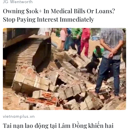
JG Wentworth
Owning $10k+ In Medical Bills Or Loans?
Stop Paying Interest Immediately
#Diệt virus
#Internet
#Wifi miễn phí
#Internet công cộng
Theo dõi VietnamPlus
vietnamplus.vn
Tai nạn lao động tại Lâm Đồng khiến hai