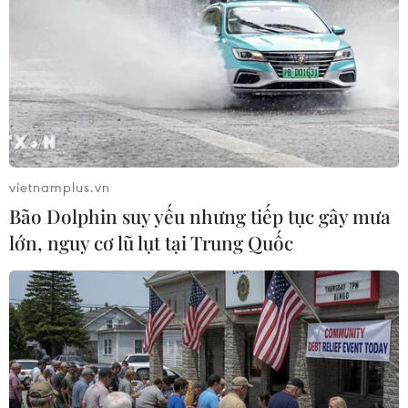
vietnamplus.vn
Bão Dolphin suy yếu nhưng tiếp tục gây mưa
Hơn 65% dân số Việt Nam đã
lớn, nguy cơ lũ lụt tại Trung Quốc
được tiêm vaccine COVID-19
15/11/2021 00:55
Đến hết ngày 13/11/2021, số liều vaccine được tiêm đạt
hơn 98 triệu liều, trong đó tiêm 1 mũi là 64.322.087 liều,
tiêm mũi 2 là 34.608.484 liều. 65,52% dân số được tiêm
ít nhất 1 mũi.