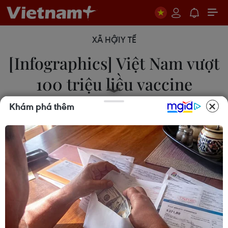
XÃ HỘI
Y TẾ
[Infographics] Việt Nam vượt
100 triệu liều vaccine
COVID-19
Khám phá thêm
16/11/2021 04:08
Theo số liệu trên Cổng thông tin tiêm chủng
COVID-19, tính tới ngày 15/11/2021, Việt Nam đã
vượt 100 triệu liều vaccine COVID-19.