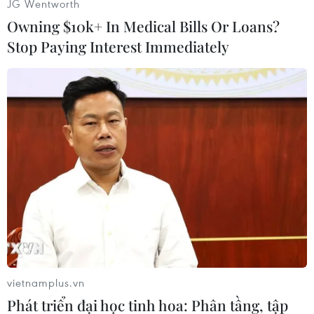
JG Wentworth
Owning $10k+ In Medical Bills Or Loans?
Stop Paying Interest Immediately
TIN LIÊN QUAN
Phú Thọ, Cà Mau đẩy nhanh tiêm vaccine
vietnamplus.vn
Phát triển đại học tinh hoa: Phân tầng, tập
cho người từ 12 tuổi trở lên