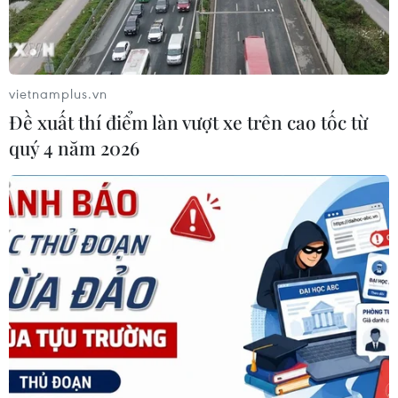
Đến hết ngày 14/11, Sóc Trăng đã tiêm được 31.574 mũi
cho trẻ (gồm học sinh cấp THPT, giáo dục thường xuyên
và các em trong độ tuổi đã nghỉ học), đạt 98,9% số trẻ
trong độ tuổi trên toàn tỉnh.
vietnamplus.vn
Đề xuất thí điểm làn vượt xe trên cao tốc từ
quý 4 năm 2026