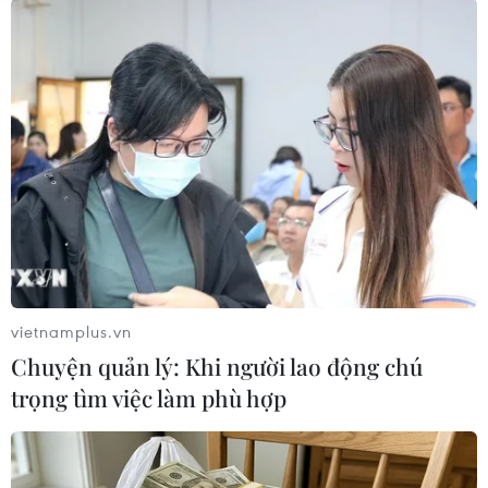
Bà Rịa-Vũng Tàu tiêm vaccine cho trẻ,
Ninh Thuận đẩy nhanh tiến độ
12/11/2021 06:39
Toàn tỉnh Bà Rịa-Vũng Tàu có đến 95% số học sinh
đang theo học từ độ tuổi 12-17 tuổi đã đăng ký tiêm
vaccine; trong khi Ninh Thuận phấn đấu đạt 100%
người dân trong độ tuổi quy định được tiêm vaccine.
vietnamplus.vn
Chuyện quản lý: Khi người lao động chú
trọng tìm việc làm phù hợp