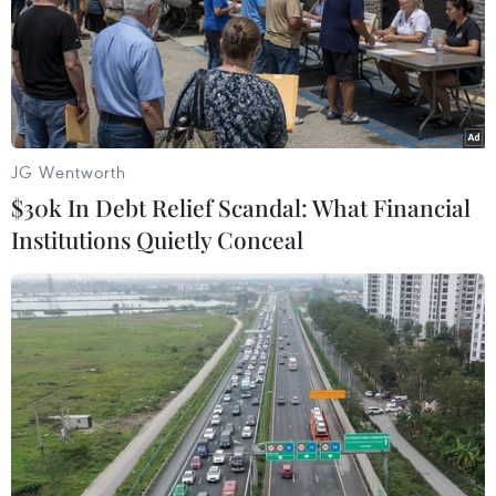
JG Wentworth
$30k In Debt Relief Scandal: What Financial
Institutions Quietly Conceal
Sóc Trăng đẩy nhanh tốc độ tiêm vaccine
phòng COVID-19 cho trẻ
15/11/2021 05:37