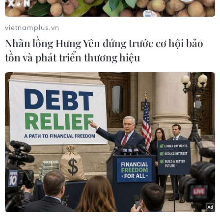
vietnamplus.vn
Nhãn lồng Hưng Yên đứng trước cơ hội bảo
tồn và phát triển thương hiệu
#Dịch COVID-19
#Lây nhiễm cộng đồng
#Ca mắc mới
#Giãn cách xã hội
#Cách ly y tế
#Tiêm vaccine chống COVID-19
Theo dõi VietnamPlus