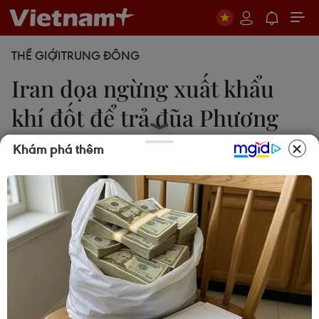
THẾ GIỚI
TRUNG ĐÔNG
Iran dọa ngừng xuất khẩu
khí đốt để trả đũa Phương
Tây
Khám phá thêm
18/02/2015 23:31
Lãnh tụ tối cao Iran Ali Khamenei tuyên bố Tehran
có thể đáp trả các biện pháp trừng phạt của
Phương Tây bằng việc ngừng xuất khẩu khí đốt tự
nhiên tới những nước này.