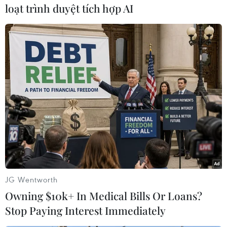
loạt trình duyệt tích hợp AI
#Lãnh tụ tối cao
#Ali Khamenei
#Tehran
#xuất khẩu khí đốt
#đàm phán hạt nhân
#Cách mạng Hồi giáo
#biện pháp trừng phạt
Iran
Theo dõi VietnamPlus
JG Wentworth
Owning $10k+ In Medical Bills Or Loans?
TIN LIÊN QUAN
Stop Paying Interest Immediately