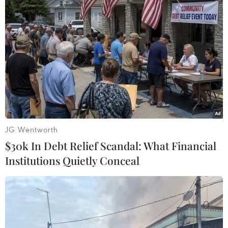
JG Wentworth
$30k In Debt Relief Scandal: What Financial
Institutions Quietly Conceal
Iran đang triển khai lắp đặt một hệ thống
radar tầm xa
15/02/2015 14:22