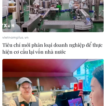
Iran và Oman sắp đạt thỏa thuận về
tuyến hàng hải mới tại eo biển
Hormuz
02/08/2026 22:47
vietnamplus.vn
Tiêu chí mới phân loại doanh nghiệp để thực
Yemen có thể trở thành mặt
hiện cơ cấu lại vốn nhà nước
trận quyết định của xung đột Mỹ-
Iran?
02/08/2026 13:33
Israel hoài nghi việc Hamas giải giáp
theo thỏa thuận Gaza
02/08/2026 13:32