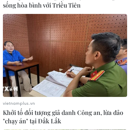
sống hòa bình với Triều Tiên
vietnamplus.vn
Khởi tố đối tượng giả danh Công an, lừa đảo
"chạy án" tại Đắk Lắk