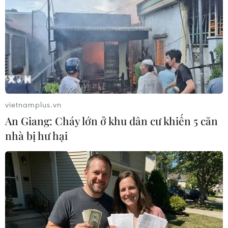
Chỉ huy Căn cứ Không quân Khatam al-Anbiya của
Iran, ông Farzad Esmaili ngày 15/2 cho biết nước này
đang triển khai lắp đặt một hệ thống radar tầm xa.
vietnamplus.vn
An Giang: Cháy lớn ở khu dân cư khiến 5 căn
nhà bị hư hại
Cựu Phó Tổng thống Iran bị đi tù vì tội