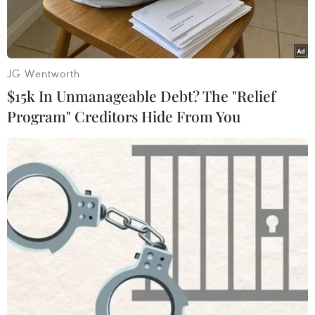
JG Wentworth
$15k In Unmanageable Debt? The "Relief
Program" Creditors Hide From You
Đại giáo chủ Ali Khamenei. (Nguồn: AFP/TTXVN)
Ngày 18/2, Lãnh tụ tối cao Iran Ali Khamenei
tuyên bố Tehran có thể đáp trả các biện pháp
trừng phạt của Phương Tây bằng việc ngừng
xuất khẩu khí đốt tự nhiên tới những nước này.