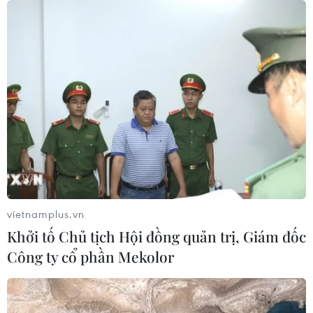
sốc, tuyên bố hàng trăm binh sĩ Mỹ
đã thiệt mạng
04/08/2026 15:51
Liban và Israel nối lại đàm phán trực
tiếp về giải giáp Hezbollah
04/08/2026 14:56
Israel và Hội đồng Hòa bình thảo
luận giải giáp vũ khí tại Gaza
vietnamplus.vn
04/08/2026 05:06
Khởi tố Chủ tịch Hội đồng quản trị, Giám đốc
Công ty cổ phần Mekolor
Iran đề xuất thành lập liên minh an
ninh giữa các nước Hồi giáo trong