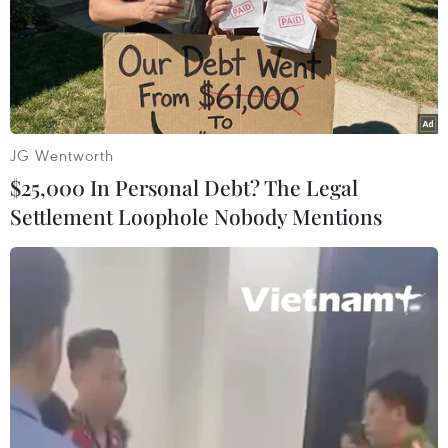
tham nhũng
15/02/2015 23:37
Ông Rahimi, từng giữ chức Phó Tổng thống thứ nhất
dưới thời Tổng thống Iran Mahmoud Ahmadinejad, đã
bị chuyển tới Nhà tù Tehran Evin trong ngày 15/2.
JG Wentworth
$25,000 In Personal Debt? The Legal
Settlement Loophole Nobody Mentions