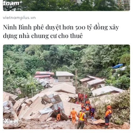
Xem thêm
vietnamplus.vn
Ninh Bình phê duyệt hơn 500 tỷ đồng xây
dựng nhà chung cư cho thuê
CƠ QUAN CHỦ QUẢN: THÔNG TẤN XÃ VIỆT NAM
Tổng Biên tập: TRẦN TIẾN DUẨN
Phó Tổng Biên tập: NGUYỄN THỊ TÁM, KHÚC THANH
THỦY
Sở hữu trí tuệ
Quy định sử dụng
RSS
Hỗ trợ
Ngôn ngữ
TTXVN