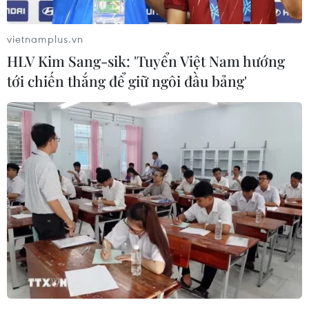
vietnamplus.vn
HLV Kim Sang-sik: 'Tuyển Việt Nam hướng
tới chiến thắng để giữ ngôi đầu bảng'
Iran bác bỏ phương án thỏa thuận hạt
nhân hai giai đoạn
18/02/2015 15:28
Người phát ngôn Bộ Ngoại giao Iran Marzieh Afkham
cho biết nước này bác bỏ phương án thỏa thuận hạt
nhân hai giai đoạn với hạn chót là tháng Bảy tới.