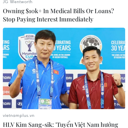
JG Wentworth
hoạt động xuất khẩu và đầu tư của các doanh
Owning $10k+ In Medical Bills Or Loans?
nghiệp nước này có hợp tác làm ăn với Tehran.
Stop Paying Interest Immediately
Theo kế hoạch, Mỹ sẽ tái áp đặt các biện pháp
trừng phạt ngành dầu mỏ Iran từ ngày 5/11 tới./.
(TTXVN/Vietnam+)
vietnamplus.vn
HLV Kim Sang-sik: 'Tuyển Việt Nam hướng