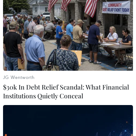
của JCPOA được tiến hành theo kênh Tập đoàn nhà
nước Rosatom của Nga."
JG Wentworth
$30k In Debt Relief Scandal: What Financial
Institutions Quietly Conceal
Trung Quốc sẽ tiếp tục hợp tác và duy trì
quan hệ với Iran