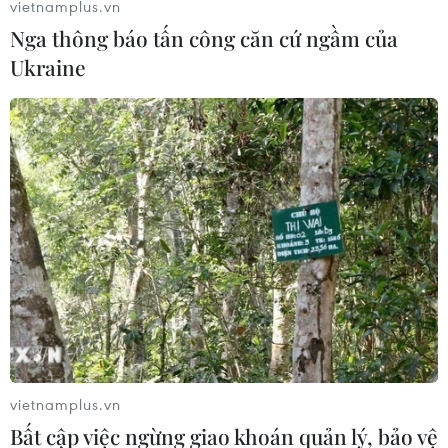
vietnamplus.vn
Nga thông báo tấn công căn cứ ngầm của
Ukraine
vietnamplus.vn
Bất cập việc ngừng giao khoán quản lý, bảo vệ