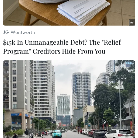
JG Wentworth
$15k In Unmanageable Debt? The "Relief
Program" Creditors Hide From You
Một cơ sở lọc dầu trên đảo Khark của Iran ở ngoài khơi vùng
Vịnh. (Nguồn: AFP/TTXVN)
Ngày 19/8, Phó Tổng thống thứ nhất của Iran
Es'haq Jahangiri tuyên bố rằng Liên minh châu
Âu (EU) đã cam kết sẽ hành động trước khi lệnh
cấm nhập khẩu dầu mỏ từ Iran của Mỹ có hiệu