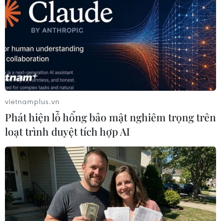
18/08/2018 03:32
Ngoại trưởng Vương Nghị cho rằng thỏa thuận hạt
nhân, hay còn gọi là Kế hoạch Hành động chung toàn
diện (JCPOA), phù hợp với "lợi ích chung" của cộng
đồng quốc tế.
vietnamplus.vn
Phát hiện lỗ hổng bảo mật nghiêm trọng trên
loạt trình duyệt tích hợp AI