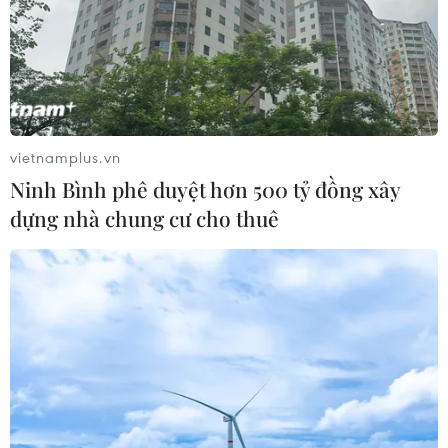
giải giáp Hezbollah tại Nam Liban
04/08/2026 22:42
Iran-Oman đàm phán thiết lập tuyến
hàng hải mới qua eo biển Hormuz
vietnamplus.vn
04/08/2026 22:42
Ninh Bình phê duyệt hơn 500 tỷ đồng xây
dựng nhà chung cư cho thuê
Cố vấn quân sự Iran tiết lộ
sốc, tuyên bố hàng trăm binh sĩ Mỹ
đã thiệt mạng
04/08/2026 15:51
Liban và Israel nối lại đàm phán trực
tiếp về giải giáp Hezbollah