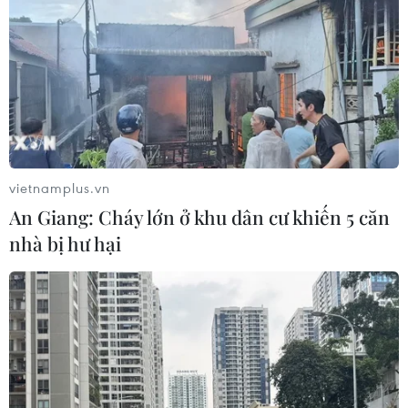
vietnamplus.vn
An Giang: Cháy lớn ở khu dân cư khiến 5 căn
nhà bị hư hại