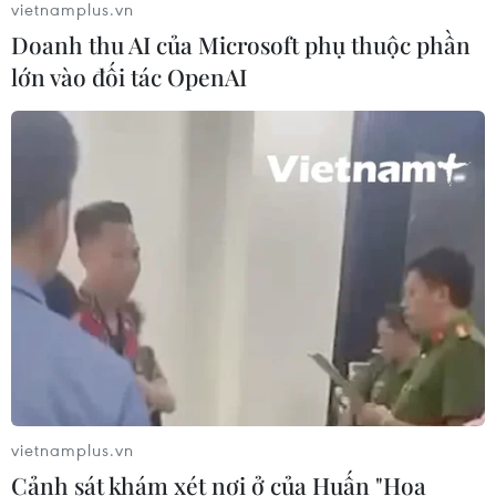
vietnamplus.vn
Doanh thu AI của Microsoft phụ thuộc phần
Tổng thống Mỹ: Các bên đạt bước
lớn vào đối tác OpenAI
tiến hướng tới chấm dứt xung đột với
Iran
03/08/2026 06:24
Tổng thống Trump thông báo thời
điểm Mỹ nối lại đàm phán với Iran
03/08/2026 00:50
Iran và Oman sắp đạt thỏa thuận về
tuyến hàng hải mới tại eo biển
Hormuz
vietnamplus.vn
02/08/2026 22:47
Cảnh sát khám xét nơi ở của Huấn "Hoa