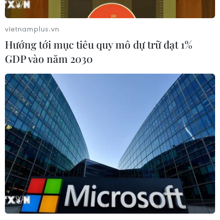
vietnamplus.vn
Iran tuyên bố chưa đạt đủ điều kiện
Hướng tới mục tiêu quy mô dự trữ đạt 1%
để mở lại eo biển Hormuz
GDP vào năm 2030
03/08/2026 15:59
Làn sóng người Israel di cư ra nước
ngoài vẫn ở mức kỷ lục
03/08/2026 11:32
Tín hiệu tích cực đối với tiến trình
phục hồi kinh tế của Syria
03/08/2026 07:22