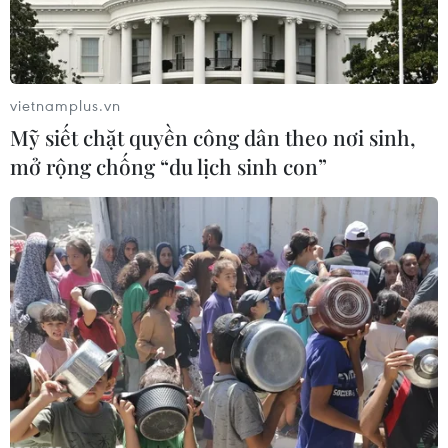
Theo dõi VietnamPlus
vietnamplus.vn
CĂNG THẲNG IRAN-ISRAEL
Mỹ siết chặt quyền công dân theo nơi sinh,
mở rộng chống “du lịch sinh con”
Iran cảnh báo đáp trả, Israel tuyên bố sẵn sàng
nối lại chiến dịch quân sự
IRGC triển khai đợt tấn công thứ 17, Israel tấn
công hàng chục trung tâm chỉ huy ở Iran
Pháp tăng cường hiện diện quân sự tại Trung
Đông
Xung đột tại Trung Đông: Iran tiếp tục phóng tên
lửa vào Israel
Thương vụ Việt Nam tại Israel cập nhật thông