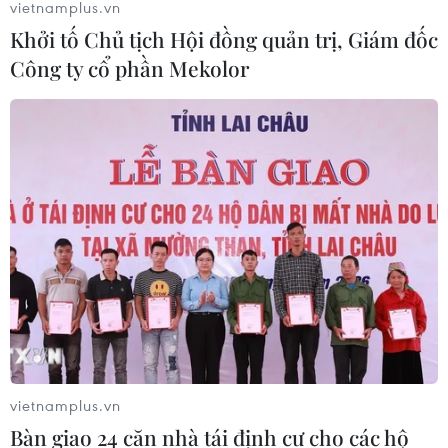
vietnamplus.vn
Khởi tố Chủ tịch Hội đồng quản trị, Giám đốc
Công ty cổ phần Mekolor
TIN CÙNG CHUYÊN MỤC
Xung đột Israel-Hamas: Ít nhất 300
trẻ em thiệt mạng trong 300 ngày
qua
vietnamplus.vn
06/08/2026 22:56
Bàn giao 24 căn nhà tái định cư cho các hộ