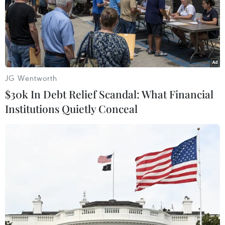
JG Wentworth
$30k In Debt Relief Scandal: What Financial
Institutions Quietly Conceal
#Iran
#UAE
#mất điện
#hầm trú ẩn
Iran
UAE