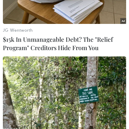
JG Wentworth
$15k In Unmanageable Debt? The "Relief
Program" Creditors Hide From You
Các tòa nhà bị phá hủy sau cuộc tấn công bằng tên lửa của
Iran tại Tel Aviv, Israel, ngày 22/6. (Ảnh: THX/TTXVN)
Tập đoàn Điện lực Israel sáng 23/6 cho biết vụ
nổ tên lửa gần “cơ sở hạ tầng chiến lược” ở
miền Nam đã gây gián đoạn điện tạm thời và