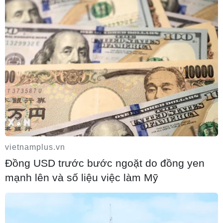
Iran tuyên bố chưa đạt đủ điều kiện để
mở lại eo biển Hormuz
03/08/2026 15:59
Làn sóng người Israel di cư ra nước ngoài
vẫn ở mức kỷ lục
03/08/2026 11:32
vietnamplus.vn
Đồng USD trước bước ngoặt do đồng yen
Tín hiệu tích cực đối với tiến trình phục
mạnh lên và số liệu việc làm Mỹ
hồi kinh tế của Syria
03/08/2026 07:22