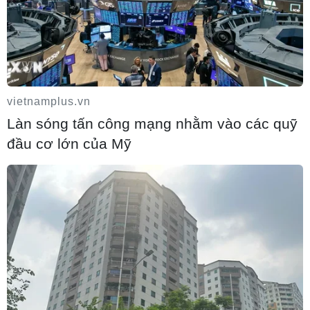
Toàn cảnh thế giới: Israel cảnh báo trước
khả năng Mỹ tấn công toàn diện Iran
02/08/2026 04:00
vietnamplus.vn
Israel nâng mức cảnh báo trước khả năng
Làn sóng tấn công mạng nhằm vào các quỹ
Mỹ tấn công Iran
đầu cơ lớn của Mỹ
02/08/2026 01:10
Ai Cập chuẩn bị tổ chức họp 4 bên về
thực thi lệnh ngừng bắn ở Gaza
02/08/2026 00:22