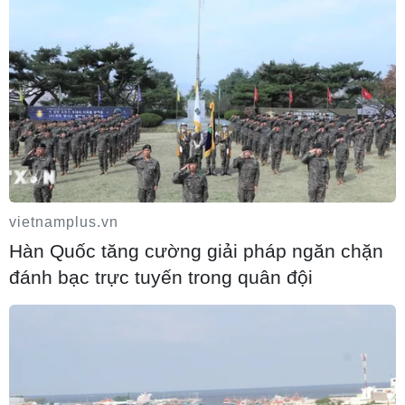
Tổng thống Mỹ: Các bên đạt bước tiến
hướng tới chấm dứt xung đột với Iran
03/08/2026 06:24
Tổng thống Trump thông báo thời điểm
Mỹ nối lại đàm phán với Iran
vietnamplus.vn
03/08/2026 00:50
Hàn Quốc tăng cường giải pháp ngăn chặn
đánh bạc trực tuyến trong quân đội
Iran và Oman sắp đạt thỏa thuận về tuyến
hàng hải mới tại eo biển Hormuz
02/08/2026 22:47