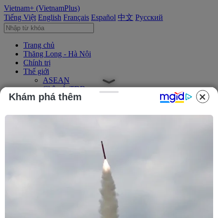
Vietnam+ (VietnamPlus)
Tiếng Việt
English
Français
Español
中文
Русский
Trang chủ
Thăng Long - Hà Nội
Chính trị
Thế giới
ASEAN
Châu Á-TBD
Khám phá thêm
Trung Đông
Châu Âu
Châu Mỹ
Châu Phi
Kinh tế
Kinh doanh
Tài chính
Tín dụng nông thôn
Chứng khoán
Bất động sản
Doanh nghiệp
Thông tin doanh nghiệp
Thông cáo báo chí
Xã hội