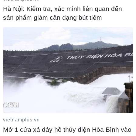
Hà Nội: Kiểm tra, xác minh liên quan đến
sản phẩm giảm cân dạng bút tiêm
Iran-Oman đàm phán thiết lập tuyến
hàng hải mới qua eo biển Hormuz
04/08/2026 22:42
Cố vấn quân sự Iran tiết lộ sốc, tuyên bố
hàng trăm binh sĩ Mỹ đã thiệt mạng
04/08/2026 15:51
Liban và Israel nối lại đàm phán trực tiếp
về giải giáp Hezbollah
vietnamplus.vn
Mở 1 cửa xả đáy hồ thủy điện Hòa Bình vào
04/08/2026 14:56