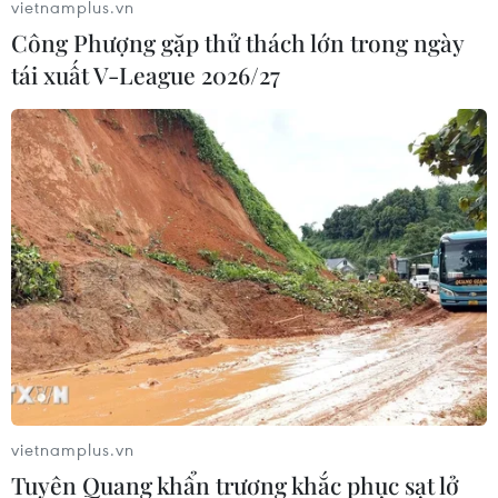
vietnamplus.vn
Công Phượng gặp thử thách lớn trong ngày
tái xuất V-League 2026/27
Iran cáo buộc Tổng thống Mỹ Joe Biden đe
dọa trái phép nước này
28/08/2021 12:11
Tại cuộc hội đàm với Thủ tướng Israel tại Nhà Trắng,
Tổng thống Mỹ Joe Biden cho biết đặt "ngoại giao lên
hàng đầu" nhằm kiềm chế chương trình hạt nhân Iran,
song có thể xem xét lựa chọn khác.
vietnamplus.vn
Tuyên Quang khẩn trương khắc phục sạt lở