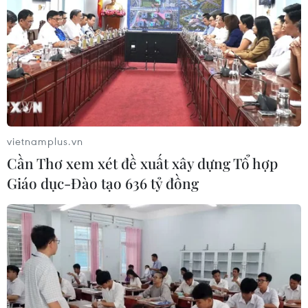
vietnamplus.vn
Cần Thơ xem xét đề xuất xây dựng Tổ hợp
Giáo dục-Đào tạo 636 tỷ đồng
#Tổng thống Raisi
#biện pháp trừng phạt
#đàm phán hạt nhân
#làm giàu urani
Iran