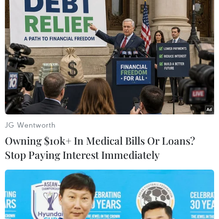
Ông Saeed Khatibzadeh cho biết, nếu Washington tuân
thủ các nghĩa vụ của mình theo cách được xác minh
như vậy thì Iran sẽ chấp nhận để các đại diện Mỹ ngồi
trong phòng đàm phán về thỏa thuận hạt nhân.
JG Wentworth
Owning $10k+ In Medical Bills Or Loans?
Stop Paying Interest Immediately