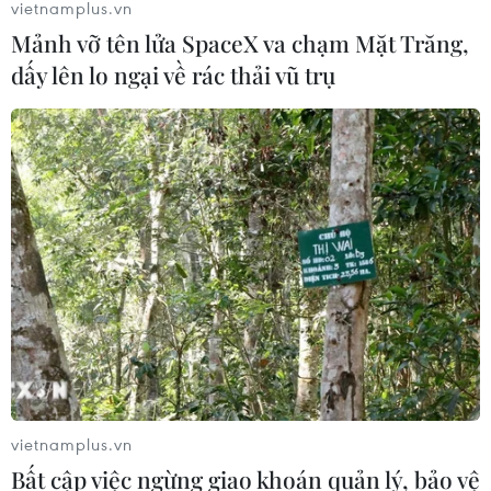
vietnamplus.vn
Mảnh vỡ tên lửa SpaceX va chạm Mặt Trăng,
dấy lên lo ngại về rác thải vũ trụ
vietnamplus.vn
Bất cập việc ngừng giao khoán quản lý, bảo vệ