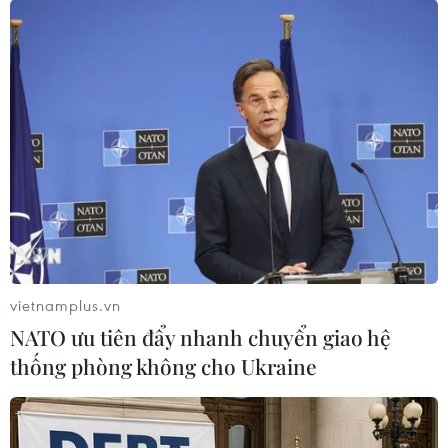
vietnamplus.vn
NATO ưu tiên đẩy nhanh chuyển giao hệ
thống phòng không cho Ukraine
Iran nêu điều kiện giảm quy mô hoạt động
hạt nhân
30/08/2021 14:10