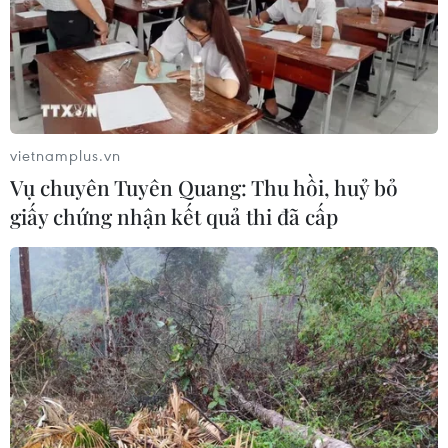
Theo dõi VietnamPlus
TIN LIÊN QUAN
vietnamplus.vn
Vụ chuyên Tuyên Quang: Thu hồi, huỷ bỏ
giấy chứng nhận kết quả thi đã cấp
Iran tuyên bố có thể làm giàu urani ở mức