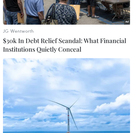
JG Wentworth
$30k In Debt Relief Scandal: What Financial
Institutions Quietly Conceal
Tổng thống Iran Ebrahim Raisi. (Nguồn: AFP)
Ngày 4/9, Tổng thống Iran Ebrahim Raisi tuyên
bố nước này sẵn sàng đàm phán với các cường
quốc thế giới để hồi sinh thỏa thuận hạt nhân ký
năm 2015, trong đó hướng tới mục tiêu dỡ bỏ
các biện pháp trừng phạt, song không phải với