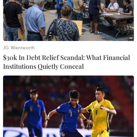
JG Wentworth
$30k In Debt Relief Scandal: What Financial
Institutions Quietly Conceal
#Ô tô
#Bầu cử Mỹ giữa kỳ
#Mỹ-Trung Quốc
#cms
#tin Thế giới
#Thời sự quốc tế
#Tin thời sự
#Tin kinh tế
#Tin hot
#Tin nóng
#Tin mới nhận
#Vietnamplus
Mỹ
Trung Quốc
Theo dõi VietnamPlus