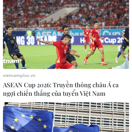
tranh Lạnh" mới với Trung Quốc và bày tỏ mong muốn
thúc đẩy hợp tác với Bắc Kinh trong nhiều lĩnh vực, là
động tác xoa dịu sau màn "nắn gân" trước đó.
vietnamplus.vn
ASEAN Cup 2026: Truyền thông châu Á ca
ngợi chiến thắng của tuyển Việt Nam