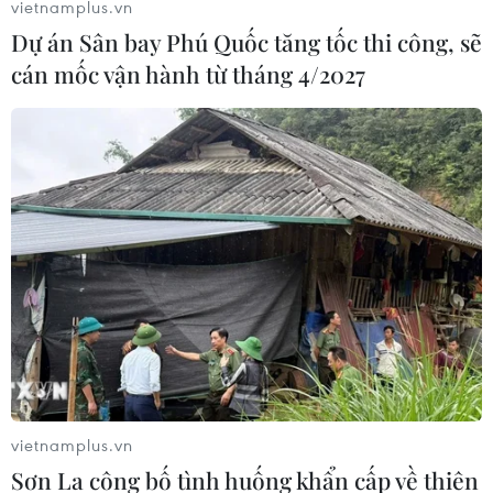
vietnamplus.vn
Dự án Sân bay Phú Quốc tăng tốc thi công, sẽ
cán mốc vận hành từ tháng 4/2027
Bầu cử giữa kỳ Mỹ: Cơ hội tái cử của Tổng
thống Donald Trump
09/11/2018 09:30
Dù mất quyền kiểm soát Hạ viện vào tay đảng Dân chủ
trong bầu cử giữa nhiệm kỳ, nhưng tuyệt đại đa số ứng
cử viên được Tổng thống Mỹ Donald Trump trợ giúp vận
động tranh cử đều giành chiến thắng.
vietnamplus.vn
Sơn La công bố tình huống khẩn cấp về thiên