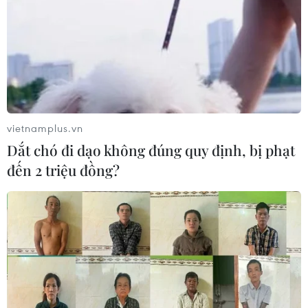
Mexico triển khai hàng nghìn binh sỹ
bảo vệ các vùng trồng bơ trọng điểm
07/08/2026 00:09
Mỹ: Lãi suất thế chấp tăng lên mức
vietnamplus.vn
cao nhất kể từ tháng Bảy năm ngoái
Dắt chó đi dạo không đúng quy định, bị phạt
07/08/2026 00:05
đến 2 triệu đồng?
Mỹ siết chặt quyền công dân theo nơi
sinh, mở rộng chống “du lịch sinh
con”
06/08/2026 22:59