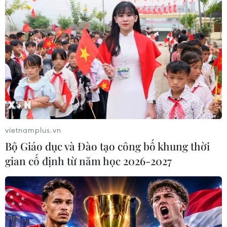
07/08/2026 06:29
Meta bồi thường gần 600 triệu USD
vì gây tổn hại sức khỏe tâm thần trẻ
em
07/08/2026 04:28
Chuyên gia Canada đánh giá cao bản
lĩnh đối ngoại của Việt Nam
vietnamplus.vn
07/08/2026 03:49
Bộ Giáo dục và Đào tạo công bố khung thời
gian cố định từ năm học 2026-2027
Venezuela khởi động đàm phán về
tiến trình chuyển giao chính trị
07/08/2026 02:58