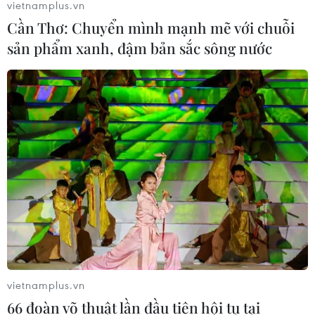
vietnamplus.vn
Cần Thơ: Chuyển mình mạnh mẽ với chuỗi
sản phẩm xanh, đậm bản sắc sông nước
TIN CÙNG CHUYÊN MỤC
Thượng viện Mỹ thông qua dự luật
vietnamplus.vn
trừng phạt Nga
66 đoàn võ thuật lần đầu tiên hội tụ tại