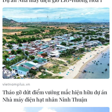
05/08/2026 03:26
Báo Argentina nói ngành vật liệu
công nghệ cao Việt Nam "hút" đầu tư
nước ngoài
05/08/2026 03:11
Xem thêm
vietnamplus.vn
Tháo gỡ dứt điểm vướng mắc hiện hữu dự án
Nhà máy điện hạt nhân Ninh Thuận
CƠ QUAN CHỦ QUẢN: THÔNG TẤN XÃ VIỆT NAM
Tổng Biên tập: TRẦN TIẾN DUẨN