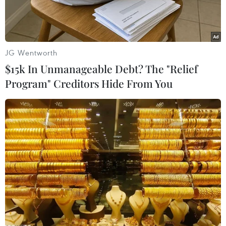
JG Wentworth
$15k In Unmanageable Debt? The "Relief
Program" Creditors Hide From You
Chủ tịch Trung Quốc Tập Cận Bình (trái) và Tổng thống Mỹ
Donald Trump. (Nguồn: Reuters)
Trước cuộc gặp giữa Chủ tịch Trung Quốc Tập
Cận Bình và Tổng thống Mỹ Donald Trump vào
cuối tháng 11 này bên lề hội nghị thượng đỉnh
G20 tại Argentina, Bắc Kinh đã đưa ra nhiều