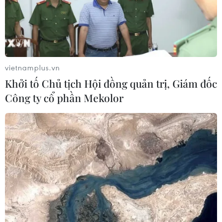
Thành phố Hồ Chí Minh triển khai 8
dự án trạm trung chuyển rác công
nghệ khép kín
06/08/2026 03:01
vietnamplus.vn
Sơn La hỗ trợ người dân di dời khỏi
Khởi tố Chủ tịch Hội đồng quản trị, Giám đốc
nơi nguy hiểm do mưa lũ
Công ty cổ phần Mekolor
06/08/2026 02:50
Thời tiết ngày 6/8: Bão số 3 đã di
chuyển ra ngoài Biển Đông
05/08/2026 23:15
Chủ động ứng phó với biến đổi khí