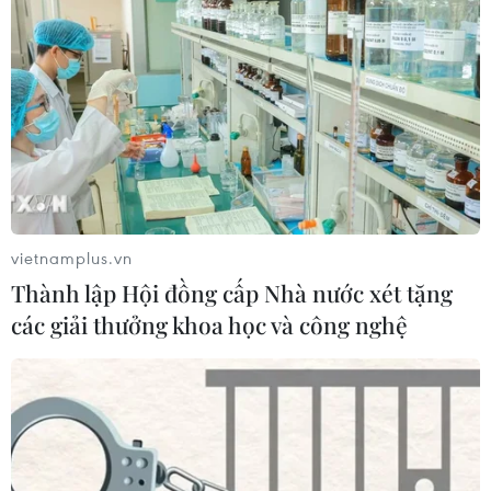
Quảng Ngãi có mưa vừa, mưa to, có nơi mưa rất to và
dông; trong mưa dông có khả năng xảy ra lốc, sét, mưa
đá và gió giật mạnh.
vietnamplus.vn
Thành lập Hội đồng cấp Nhà nước xét tặng
các giải thưởng khoa học và công nghệ