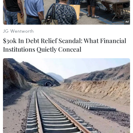
tuyết.
JG Wentworth
$30k In Debt Relief Scandal: What Financial
Institutions Quietly Conceal
Vùng núi cao Bắc Bộ có khả năng xảy ra mưa tuyết và băng
giá. (Nguồn: TTXVN)
Chiều 26/12, bà Lê Thị Loan, Phó Trưởng phòng
dự báo thời tiết, Trung tâm Dự báo khí tượng