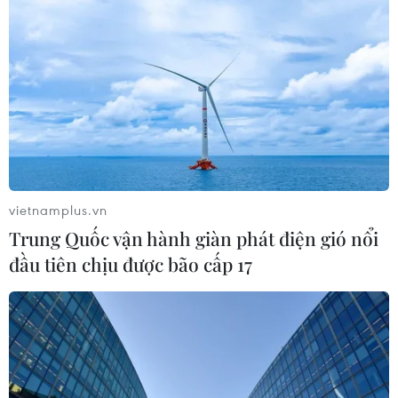
THỦY
Sở hữu trí tuệ
Quy định sử dụng
RSS
Hỗ trợ
Ngôn ngữ
TTXVN
Dịch vụ tin
Quảng cáo
Liên hệ
vietnamplus.vn
Trung Quốc vận hành giàn phát điện gió nổi
đầu tiên chịu được bão cấp 17
Giấy phép số: 1374/GP-BTTTT do Bộ Thông tin và Truyền thông
cấp ngày 11/9/2008.
Quảng cáo: Phó TBT Nguyễn Thị Tám: 093.5958688, Email:
tamvna@gmail.com
Điện thoại: (024) 39411349 - (024) 39411348, Fax: (024)
39411348