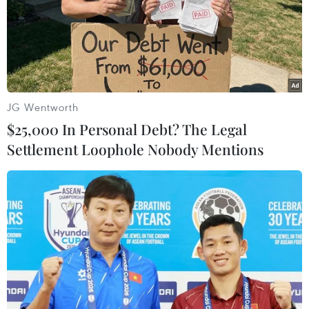
JG Wentworth
#Bắc Bộ
#Trung tâm Dự báo khí tượng thủy văn quốc gia
$25,000 In Personal Debt? The Legal
#Không khí lạnh
#Mưa tuyết
#Băng giá
#Nhiệt độ
Settlement Loophole Nobody Mentions
TP. Hà Nội
Theo dõi VietnamPlus