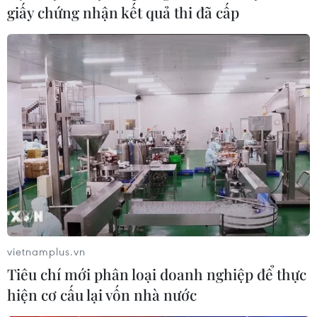
giấy chứng nhận kết quả thi đã cấp
Không khí lạnh tăng cường, Bắc Bộ và Bắc
Trung Bộ tiếp tục rét
19/12/2022 23:08
Từ ngày 21/12, Bắc Bộ và khu vực từ Thanh Hóa đến
Thừa Thiên-Huế trời tiếp tục rét, vùng núi có nơi rét đậm,
rét hại, nhiệt độ thấp nhất ở Bắc Bộ và Bắc Trung Bộ phổ
biến từ 10-13 độ C.
vietnamplus.vn
Tiêu chí mới phân loại doanh nghiệp để thực
hiện cơ cấu lại vốn nhà nước