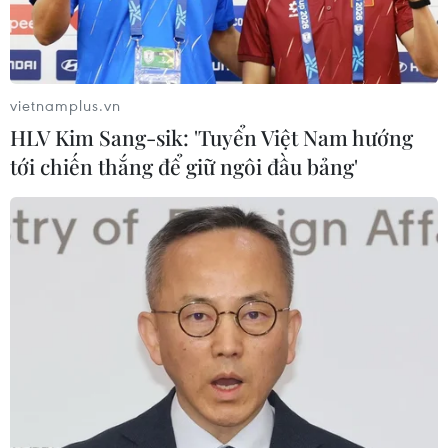
TIN LIÊN QUAN
vietnamplus.vn
HLV Kim Sang-sik: 'Tuyển Việt Nam hướng
tới chiến thắng để giữ ngôi đầu bảng'
Nhiệt độ giảm sâu, băng giá và sương
muối phủ trắng đỉnh Fansipan