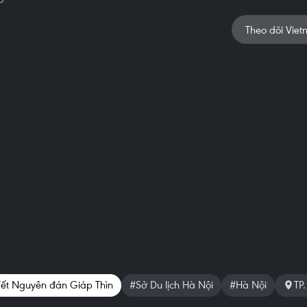
Theo dõi Viet
ết Nguyên đán Giáp Thìn
#Sở Du lịch Hà Nội
#Hà Nội
TP