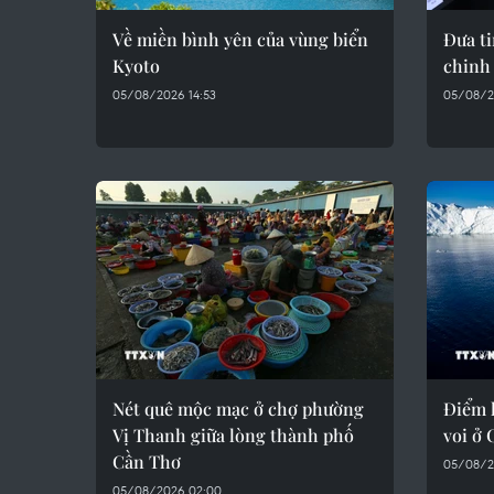
Về miền bình yên của vùng biển
Đưa t
Kyoto
chinh
05/08/2026 14:53
05/08/2
Nét quê mộc mạc ở chợ phường
Điểm 
Vị Thanh giữa lòng thành phố
voi ở
Cần Thơ
05/08/2
05/08/2026 02:00