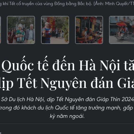
 khí Tết cổ truyền của vùng Đồng bằng Bắc bộ. (Ảnh: Minh Quyết/T
Quốc tế đến Hà Nội t
dịp Tết Nguyên đán Gi
ừ Sở Du lịch Hà Nội, dịp Tết Nguyên đán Giáp Thìn 202
trong đó khách du lịch Quốc tế tăng trưởng mạnh, gấp 
kỳ năm ngoái.
5