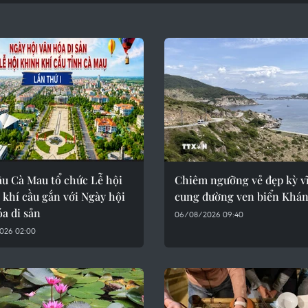
ầu Cà Mau tổ chức Lễ hội
Chiêm ngưỡng vẻ đẹp kỳ vĩ
khí cầu gắn với Ngày hội
cung đường ven biển Khá
a di sản
06/08/2026 09:40
026 02:00