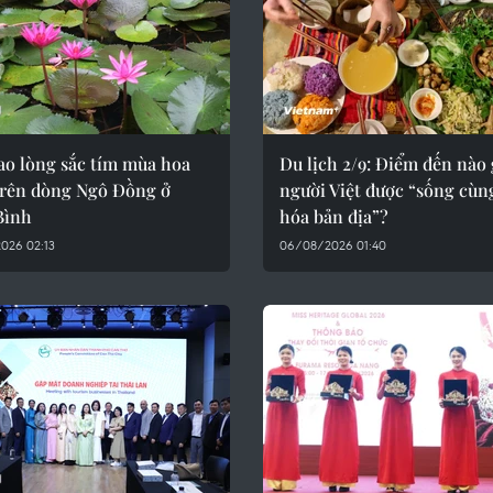
ao lòng sắc tím mùa hoa
Du lịch 2/9: Điểm đến nào
trên dòng Ngô Đồng ở
người Việt được “sống cùn
Bình
hóa bản địa”?
026 02:13
06/08/2026 01:40