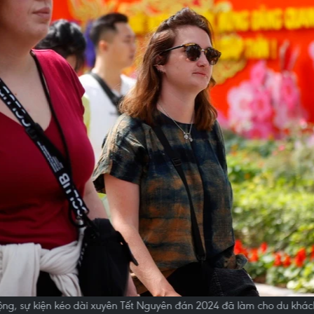
động, sự kiện kéo dài xuyên Tết Nguyên đán 2024 đã làm cho du khá