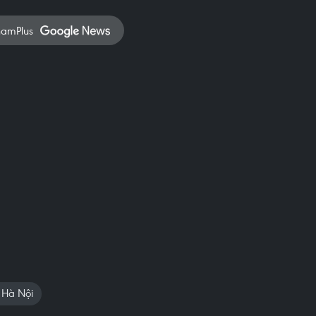
namPlus
. Hà Nội