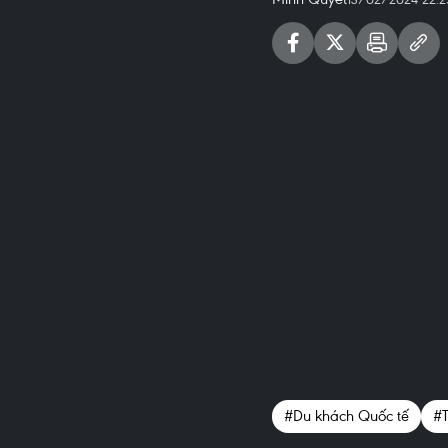
#Du khách Quốc tế
#T