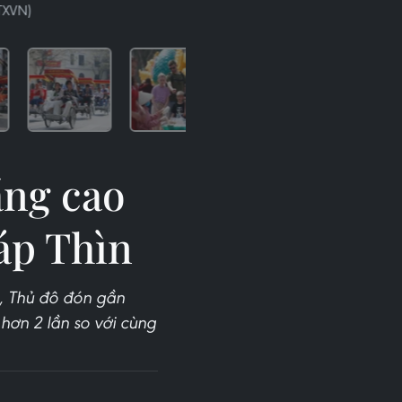
TXVN)
ăng cao
áp Thìn
4, Thủ đô đón gần
hơn 2 lần so với cùng