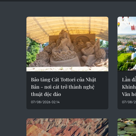
Bảo tàng Cát Tottori của Nhật
Lần đ
Bản - nơi cát trở thành nghệ
Khinh 
thuật độc đáo
Văn hó
07/08/2026 02:14
07/08/2