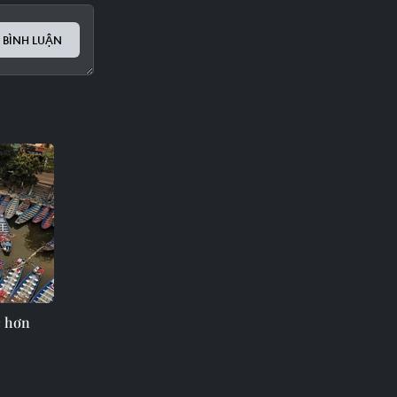
 BÌNH LUẬN
c hơn