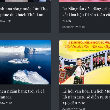
inh hoa sông nước Cần Thơ
Đà Nẵng lần đầu đăng cai
 phục du khách Thái Lan
kết Hoa hậu Di sản toàn c
2026
026 11:36
05/08/2026 11:01
hẹn ngắm băng trôi và cá
Lễ hội Văn hóa, Du lịch M
 Canada
Lò năm 2026 sẽ diễn ra từ
25/9 đến 2/10
026 01:08
04/08/2026 14:37