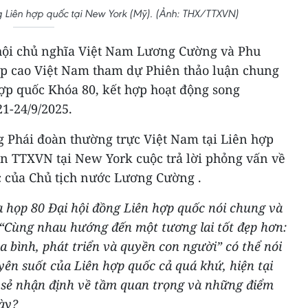
g Liên hợp quốc tại New York (Mỹ). (Ảnh: THX/TTXVN)
hội chủ nghĩa Việt Nam Lương Cường và Phu
p cao Việt Nam tham dự Phiên thảo luận chung
hợp quốc Khóa 80, kết hợp hoạt động song
1-24/9/2025.
g Phái đoàn thường trực Việt Nam tại Liên hợp
n TTXVN tại New York cuộc trả lời phỏng vấn về
c của Chủ tịch nước Lương Cường .
a họp 80 Đại hội đồng Liên hợp quốc nói chung và
: “Cùng nhau hướng đến một tương lai tốt đẹp hơn:
 bình, phát triển và quyền con người” có thể nói
yên suốt của Liên hợp quốc cả quá khứ, hiện tại
ia sẻ nhận định về tầm quan trọng và những điểm
ày?