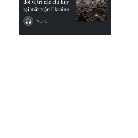
đổi vị trí các chỉ huy
tại mặt trận Ukraine
NGHE