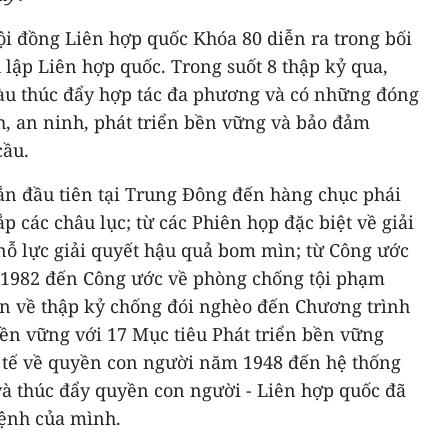
i đồng Liên hợp quốc Khóa 80 diễn ra trong bối
lập Liên hợp quốc. Trong suốt 8 thập kỷ qua,
tàu thúc đẩy hợp tác đa phương và có những đóng
h, an ninh, phát triển bền vững và bảo đảm
cầu.
ắn đầu tiên tại Trung Đông đến hàng chục phái
p các châu lục; từ các Phiên họp đặc biệt về giải
nỗ lực giải quyết hậu quả bom mìn; từ Công ước
 1982 đến Công ước về phòng chống tội phạm
ên về thập kỷ chống đói nghèo đến Chương trình
bền vững với 17 Mục tiêu Phát triển bền vững
 tế về quyền con người năm 1948 đến hệ thống
và thúc đẩy quyền con người - Liên hợp quốc đã
mệnh của mình.