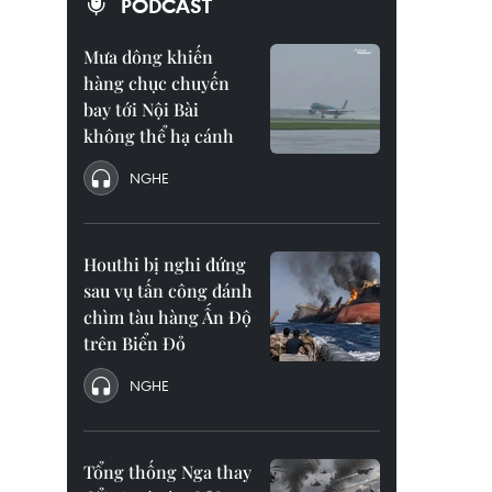
PODCAST
Mưa dông khiến
hàng chục chuyến
bay tới Nội Bài
không thể hạ cánh
NGHE
Houthi bị nghi đứng
sau vụ tấn công đánh
chìm tàu hàng Ấn Độ
trên Biển Đỏ
NGHE
Tổng thống Nga thay