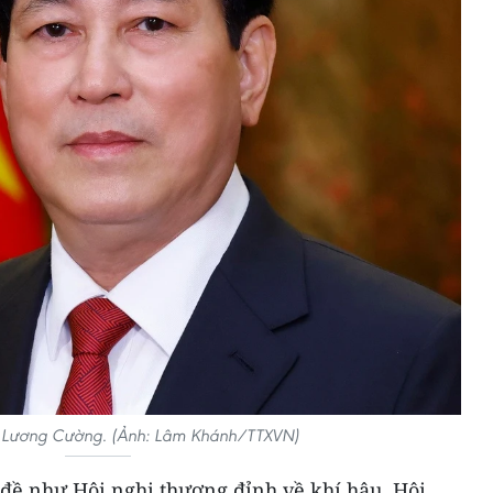
c Lương Cường. (Ảnh: Lâm Khánh/TTXVN)
 đề như Hội nghị thượng đỉnh về khí hậu, Hội