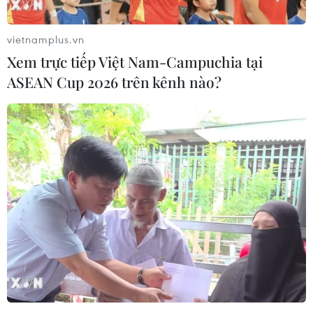
nhất 4 công nghệ chiến lược
06/08/2026 12:58
vietnamplus.vn
Xem trực tiếp Việt Nam-Campuchia tại
ASEAN Cup 2026 trên kênh nào?
Mảnh vỡ tên lửa SpaceX va chạm Mặt
Trăng, dấy lên lo ngại về rác thải vũ
trụ
06/08/2026 10:24
Lần đầu tiên chụp được bề mặt Mặt
Trời với độ nét chưa từng có
06/08/2026 09:41
Ca vi phẫu ghép da đầu hiếm gặp