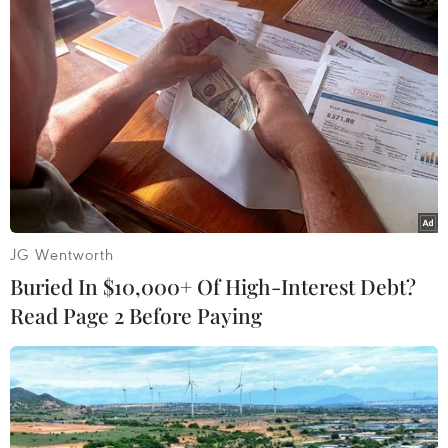
#NASA
#ISS
#Tàu Endeavour
#Khám phá vũ trụ
Mỹ
JG Wentworth
Theo dõi VietnamPlus
Buried In $10,000+ Of High-Interest Debt?
Read Page 2 Before Paying
TIN CÙNG CHUYÊN MỤC