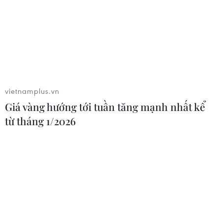
Kiện toàn nhân sự Ban Chỉ đạo
Trung ương về phát triển khoa học,
công nghệ, đổi mới sáng tạo và
chuyển đổi số
04/08/2026 01:21
vietnamplus.vn
Anh thúc đẩy sử dụng robot trong
Giá vàng hướng tới tuần tăng mạnh nhất kể
phẫu thuật nội soi
từ tháng 1/2026
03/08/2026 10:34
Xem thêm