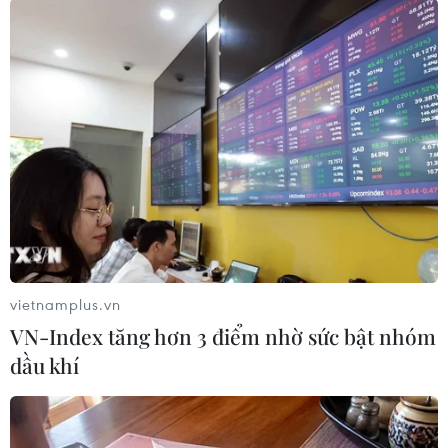
Trong khi đó, tàu Atlantis, con tàu kết thúc sứ
mệnh đội tàu con thoi vào tháng7/2011, được ở
lại quê nhà Florida, phục vụ triển lãm trong khu
phức hợp dànhcho du khách của Trung tâm Vũ
trụ Kennedy./.
(TTXVN)
vietnamplus.vn
VN-Index tăng hơn 3 điểm nhờ sức bật nhóm
dầu khí