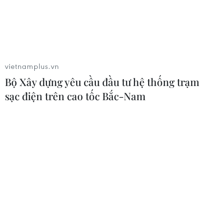
CƠ QUAN CHỦ QUẢN: THÔNG TẤN XÃ VIỆT NAM
Tổng Biên tập: TRẦN TIẾN DUẨN
Phó Tổng Biên tập: NGUYỄN THỊ TÁM, KHÚC THANH
vietnamplus.vn
THỦY
Bộ Xây dựng yêu cầu đầu tư hệ thống trạm
sạc điện trên cao tốc Bắc-Nam
Sở hữu trí tuệ
Quy định sử dụng
RSS
Hỗ trợ
Ngôn ngữ
TTXVN
Dịch vụ tin
Quảng cáo
Liên hệ