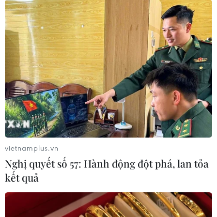
Báo chí Đông Nam Á "dậy
Ba Bộ tăng cường phối hợp
sóng" vì tuyển Việt Nam,
thực hiện nhiệm vụ đối
chỉ ra lý do Indonesia thua
ngoại trong giai đoạn mới
đau
03/08/2026 14:59
04/08/2026 02:32
Xem thêm
vietnamplus.vn
Nghị quyết số 57: Hành động đột phá, lan tỏa
kết quả
CƠ QUAN CHỦ QUẢN: THÔNG TẤN XÃ VIỆT NAM