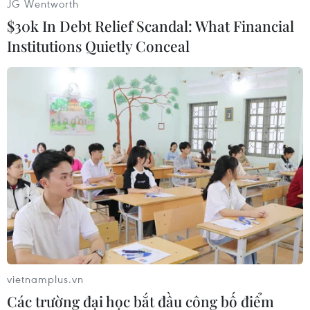
JG Wentworth
trạng say xỉn, mất kiểm soát, tông
$30k In Debt Relief Scandal: What Financial
trúng chân một cán bộ cảnh sát
Institutions Quietly Conceal
giao thông rồi tự ngã xuống
đường.
(Vietnam+)
vietnamplus.vn
Các trường đại học bắt đầu công bố điểm