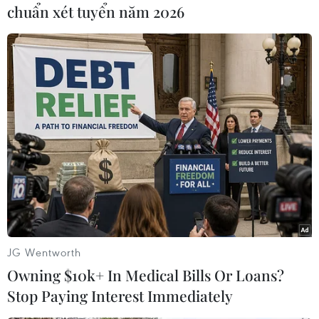
chuẩn xét tuyển năm 2026
#Công an xã
#Tai nạn giao thông
#Xe tải đâm xe công an
#Xe tuần tra
JG Wentworth
Owning $10k+ In Medical Bills Or Loans?
Stop Paying Interest Immediately
Galaxy Z Fold 8 vượt bản
Hiện trường vụ ghe gỗ