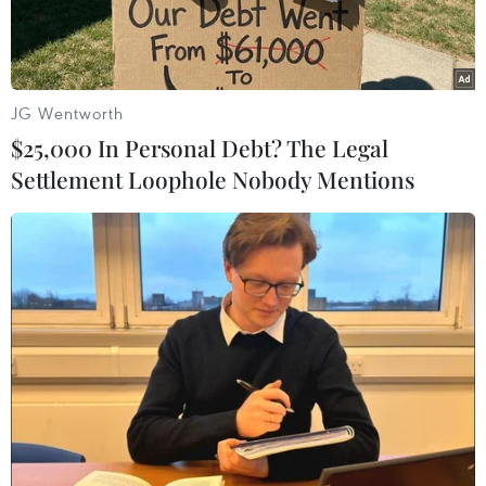
của công an xã bị đâm khi
đỗ bên đường
JG Wentworth
27/03/2025 03:36
$25,000 In Personal Debt? The Legal
Settlement Loophole Nobody Mentions
Theo dõi VietnamPlus
Đoạn clip đăng tải trên nhóm OFFB đã ghi lại hình
ảnh chiếc xe tuần tra của công an xã đã bị xe tải
tham gia giao thông đâm từ phía sau khi đỗ bên
đường.
Đoạn clip đăng tải trên nhóm OFFB đã ghi lại
hình ảnh chiếc xe tuần tra của công an xã đã bị