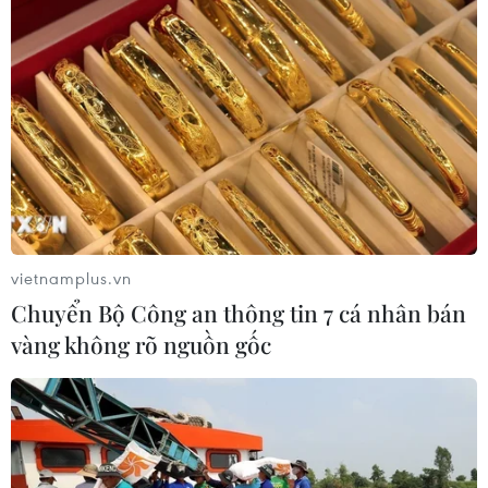
Tổng Biên tập: TRẦN TIẾN DUẨN
Phó Tổng Biên tập: NGUYỄN THỊ TÁM, KHÚC THANH
THỦY
Sở hữu trí tuệ
Quy định sử dụng
RSS
Hỗ trợ
Ngôn ngữ
TTXVN
Dịch vụ tin
Quảng cáo
vietnamplus.vn
Liên hệ
Chuyển Bộ Công an thông tin 7 cá nhân bán
vàng không rõ nguồn gốc
Giấy phép số: 1374/GP-BTTTT do Bộ Thông tin và Truyền thông
cấp ngày 11/9/2008.
Quảng cáo: Phó TBT Nguyễn Thị Tám: 093.5958688, Email:
tamvna@gmail.com