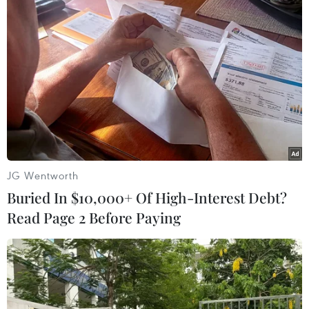
Tuyển Việt Nam giành vé
Xe điện Trung Quốc mở
vào bán kết, vì sao ông Kim
rộng cuộc đua công nghệ
Sang-sik vẫn không vui?
ra Đông Nam Á
08/08/2026 03:37
08/08/2026 03:00
JG Wentworth
Buried In $10,000+ Of High-Interest Debt?
Read Page 2 Before Paying
66 đoàn võ thuật lần đầu
Lào Cai: Đứt gãy 30m
tiên hội tụ tại Festival Võ
đường tỉnh 161 sau mưa
thuật quốc tế Hà Nội 2026
lớn, giao thông bị chia cắt
08/08/2026 02:26
07/08/2026 10:08