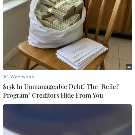
Đề nghị điều tra sai phạm
tại Dự án xây dựng 3 trạm
quan trắc nước mặt tự
động
Đơn vị cung cấp, lắp đặt một số thiết bị không
đúng với hồ sơ đề xuất tài chính, hợp đồng; không
rõ nhãn mác, xuất xứ; khác số serial máy; khác
model, hãng sản xuất với tổng số tiền hơn 2,2 tỷ
JG Wentworth
đồng.
$15k In Unmanageable Debt? The "Relief
Program" Creditors Hide From You
(TTXVN/Vietnam+)