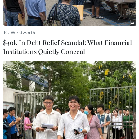
động.
JG Wentworth
$30k In Debt Relief Scandal: What Financial
Institutions Quietly Conceal
(Trên) 3 bị can (từ trái qua phải) gồm Bùi Văn Trung, sinh năm
1982, Trưởng phòng quan trắc và môi trường; Trần Lê Tuấn, sinh
năm 1985, Phó Trưởng phòng Hành chính; Nguyễn Ngọc Biển,
sinh năm 1986, Trưởng phòng Quản lý hệ thống quan trắc môi
trường tự động. (Dưới) 4 bị can bị khởi tố và cấm đi khỏi nơi cư