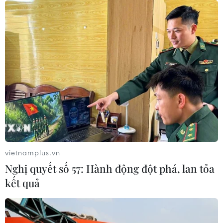
từ ngày 26/9
07/08/2026 23:00
Bế mạc Hội thi lực lượng tham gia
bảo vệ an ninh, trật tự ở cơ sở giỏi
toàn quốc
07/08/2026 15:57
Khởi tố, truy nã 3 đối tượng hoạt
động nhằm lật đổ chính quyền nhân
dân
vietnamplus.vn
07/08/2026 13:51
Nghị quyết số 57: Hành động đột phá, lan tỏa
kết quả
Bảo mẫu tại cơ sở mầm non thừa
nhận hành vi bạo hành hai trẻ
07/08/2026 12:27