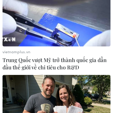
vietnamplus.vn
Trung Quốc vượt Mỹ trở thành quốc gia dẫn
#quan trắc môi trường
đầu thế giới về chi tiêu cho R&D
#Trung tâm Quan trắc tài nguyên và môi trường
#Sở Tài nguyên và Môi trường tỉnh Quảng Ninh
Quảng Ninh