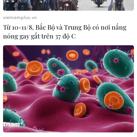
vietnamplus.vn
Từ 10-11/8, Bắc Bộ và Trung Bộ có nơi nắng
nóng gay gắt trên 37 độ C
Khởi tố vụ vi phạm quy định về kế toán gây
thiệt hại đặc biệt lớn cho ngân sách
03/10/2024 17:02
Vũ Đăng Thái, Giám đốc Công ty NAC và đồng bọn đã
để ngoài sổ sách kế toán doanh thu bán hàng hàng
trăm tỷ đồng từ hoạt động bán sản phẩm điều trị nám
của công ty.