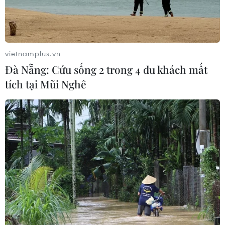
vietnamplus.vn
Đà Nẵng: Cứu sống 2 trong 4 du khách mất
tích tại Mũi Nghê
TIN CÙNG CHUYÊN MỤC
Xây dựng hành lang pháp lý để tháo
gỡ điểm nghẽn, đưa công nghiệp văn
hóa phát triển
09/08/2026 05:26
Chuyển Bộ Công an thông tin 7 cá