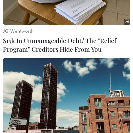
JG Wentworth
$15k In Unmanageable Debt? The "Relief
Program" Creditors Hide From You
Ảnh minh họa. (Nguồn: TTXVN)
Theo Trung tâm Dự báo Khí tượng Thủy văn
Quốc gia, sáng sớm 29/10, do ảnh hưởng của
không khí lạnh tăng cường kết hợp rìa phía
Đông Bắc hoàn lưu vùng áp thấp suy yếu từ cơn