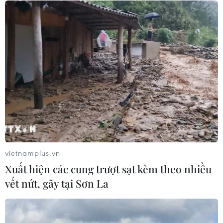
Cảnh báo mưa cường độ lớn trên
100mm tại Bắc Bộ, Thanh Hóa và
Nghệ An
06/08/2026 10:23
Mưa lớn kéo dài gây nhiều thiệt hại
về nhà ở, giao thông tại tỉnh Sơn La
06/08/2026 09:48
vietnamplus.vn
Xuất hiện các cung trượt sạt kèm theo nhiều
Bất cập việc ngừng giao khoán quản
vết nứt, gãy tại Sơn La
lý, bảo vệ rừng ở Nam Cát Tiên
06/08/2026 09:45