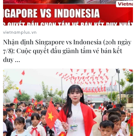
TIN LIÊN QUAN
vietnamplus.vn
Nhận định Singapore vs Indonesia (20h ngày
7/8): Cuộc quyết đấu giành tấm vé bán kết
duy …
Xuất hiện áp thấp ở Biển Đông, miền Bắc