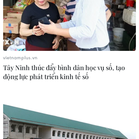
lớn trên sông ở Trung Bộ
28/10/2020 12:44
Theo Trung tâm Dự báo Khí tượng Thủy văn Quốc gia,
chiều 28/10, sau khi đi vào đất liền các tỉnh, thành phố
từ Đà Nẵng đến Phú Yên, bão số 9 đã suy yếu thành áp
thấp nhiệt đới.
vietnamplus.vn
Tây Ninh thúc đẩy bình dân học vụ số, tạo
động lực phát triển kinh tế số