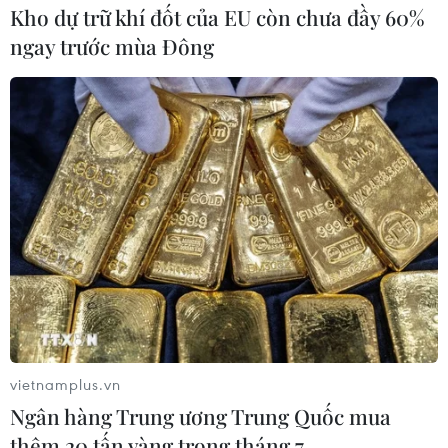
Kho dự trữ khí đốt của EU còn chưa đầy 60%
ngay trước mùa Đông
Mùa Đông 2020-2021 nền nhiệt có xu
hướng thấp hơn năm trước
10/10/2020 01:37
Hiện tượng La Nina sẽ ảnh hưởng đến thời tiết của Việt
Nam, dự báo không khí lạnh có khả năng ảnh hưởng
sớm nên nền nhiệt trung bình mùa Đông 2020-2021 có
xu hướng thấp hơn so với mùa Đông 2019-2020.
vietnamplus.vn
Ngân hàng Trung ương Trung Quốc mua
thêm 20 tấn vàng trong tháng 7