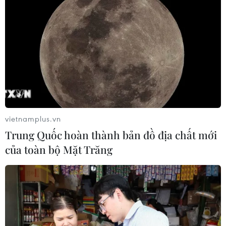
Hà Tĩnh đến Quảng Nam có mưa 40-100 mm có nơi
trên 200mm, nguy cơ cao xảy ra lũ quét, sạt lở đất và
ngập úng cục bộ.
vietnamplus.vn
Trung Quốc hoàn thành bản đồ địa chất mới
của toàn bộ Mặt Trăng
Bão số 9 suy yếu thành áp thấp, lũ đặc biệt