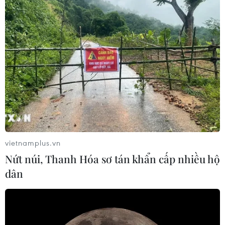
vietnamplus.vn
Nứt núi, Thanh Hóa sơ tán khẩn cấp nhiều hộ
Trung Bộ tiếp tục có mưa to đến rất to,
dân
nguy cơ xảy ra lũ quét, sạt lở
18/10/2020 00:24
Dự báo 6 giờ đến 12 giờ ngày 18/10, các tỉnh, thành từ