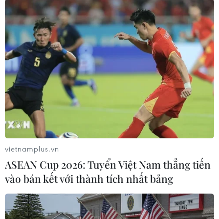
có nơi dưới 18 độ C. Nhiệt độ cao nhất từ 22-25
độ C, riêng Lai Châu-Điện Biên 26-28 độ C.
Phía Đông Bắc Bộ nhiều mây, có mưa, mưa rào.
Gió Đông Bắc cấp 3, vùng ven biển cấp 4-5. Trời
lạnh. Nhiệt độ thấp nhất từ 18-21 độ C, vùng núi
có nơi dưới 17 độ C. Nhiệt độ cao nhất từ 22-25
độ C; riêng các tỉnh đồng bằng 20-23 độ C.
Thủ đô Hà Nội nhiều mây, có mưa, mưa rào. Gió
Đông Bắc cấp 3. Trời lạnh. Nhiệt độ thấp nhất từ
19-21 độ C. Nhiệt độ cao nhất từ 20-23 độ C.
vietnamplus.vn
ASEAN Cup 2026: Tuyển Việt Nam thẳng tiến
Các tỉnh từ Thanh Hóa đến Thừa Thiên-Huế
vào bán kết với thành tích nhất bảng
nhiều mây, có mưa, mưa vừa, có nơi mưa to và
dông; riêng các tỉnh từ Nghệ An đến Quảng
Bình có mưa to đến rất to. Gió Bắc đến Tây Bắc