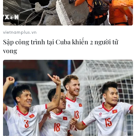
vietnamplus.vn
Sập công trình tại Cuba khiến 2 người tử
vong
El Nino thường gây thâm hụt lượng mưa
và bão lũ bất thường
17/05/2023 04:09
Giám đốc Trung tâm Dự báo khí tượng thủy văn Quốc
gia lưu ý, cần đề phòng ít mưa dẫn đến tình trạng hạn
hán, xâm nhập mặn, thiếu nước trong những tháng đầu
năm 2024 trên phạm vi toàn quốc.