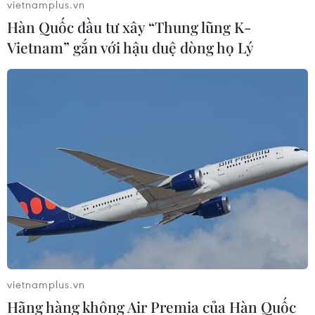
vietnamplus.vn
gắt, nhiệt độ cao nhất 36-39 độ C, có nơi trên 39 độ C.
Hàn Quốc đầu tư xây “Thung lũng K-
Vietnam” gắn với hậu duệ dòng họ Lý
WMO: Nhiệt độ toàn cầu sẽ đạt kỷ lục mới
vietnamplus.vn
trong 5 năm tới
Hãng hàng không Air Premia của Hàn Quốc
17/05/2023 10:32