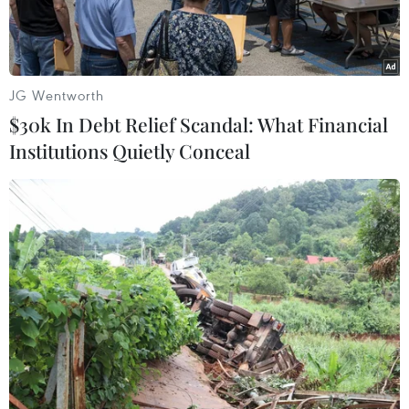
C.
JG Wentworth
$30k In Debt Relief Scandal: What Financial
Institutions Quietly Conceal
Đêm 18/5, Bắc Bộ có mưa rải rác. (Ảnh: Lê Minh
Sơn/Vietnam+)
Theo Trung tâm Dự báo khí tượng thủy văn
Quốc gia, đêm 18/5, Đông Bắc Bộ, Tây Nguyên,