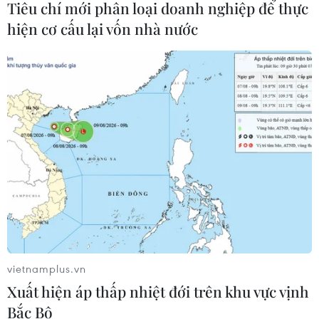
Tiêu chí mới phân loại doanh nghiệp để thực
hiện cơ cấu lại vốn nhà nước
Thời tiết ngày 6/8: Bão số 3 đã di
chuyển ra ngoài Biển Đông
05/08/2026 23:15
Chủ động ứng phó với biến đổi khí
hậu trong thời kỳ mới
05/08/2026 14:57
Gần 40 điểm bị sạt lở đất do mưa lớn
vietnamplus.vn
tại Lào Cai
Xuất hiện áp thấp nhiệt đới trên khu vực vịnh
05/08/2026 14:56
Bắc Bộ