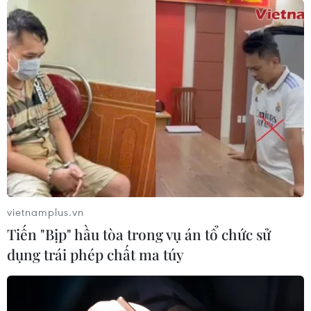
Ngày 18/5, các tỉnh Bắc Bộ nắng đổ lửa, có
nơi trên 40 độ C
17/05/2023 23:58
Thủ đô Hà Nội ít mây, ngày nắng nóng gay gắt và đặc
biệt gay gắt; đêm không mưa, gió Nam đến Tây Nam
cấp 2-3, nhiệt độ thấp nhất 27-30 độ C, nhiệt độ cao
nhất 38-40 độ C, có nơi trên 40 độ C.
vietnamplus.vn
Tiến "Bịp" hầu tòa trong vụ án tổ chức sử
dụng trái phép chất ma túy