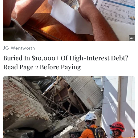
El Nino xuất hiện nửa cuối năm 2023:
Cảnh báo nhiều kỷ lục về nhiệt độ
JG Wentworth
17/05/2023 03:42
Buried In $10,000+ Of High-Interest Debt?
Với xu hướng trên, các địa phương, đặc biệt là người
Read Page 2 Before Paying
dân cần đề phòng tình trạng ít mưa dẫn đến tình trạng
hạn hán, xâm nhập mặn, thiếu nước trong những tháng
đầu năm 2024 trên phạm vi toàn quốc.