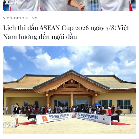
vietnamplus.vn
Lịch thi đấu ASEAN Cup 2026 ngày 7/8: Việt
Nam hướng đến ngôi đầu
Bắc Bộ nắng nóng và nắng nóng gay gắt,
có nơi trên 39 độ C
17/05/2023 10:32
Ngày 18/5, phía Đông Bắc Bộ và thủ đô Hà Nội ngày
nắng nóng và nắng nóng gay gắt, có nơi đặc biệt gay