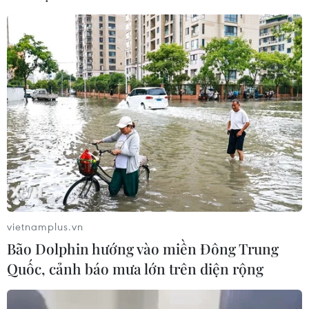
Bão số 3 gây gió mạnh, sóng cao trên
vùng biển phía Đông Nam
05/08/2026 14:55
Thả kỳ đà hoa về rừng đặc dụng
vườn chim Bạc Liêu
05/08/2026 13:45
vietnamplus.vn
Xem thêm
Bão Dolphin hướng vào miền Đông Trung
Quốc, cảnh báo mưa lớn trên diện rộng