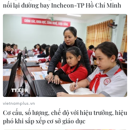
nối lại đường bay Incheon-TP Hồ Chí Minh
Theo chuyên gia, hiện tượng El Nino dự kiến sẽ phát
triển trong những tháng tới và điều này sẽ kết hợp với
biến đổi khí hậu do con người gây ra để đẩy nhiệt độ
toàn cầu lên một mức chưa từng có.
vietnamplus.vn
Cơ cấu, số lượng, chế độ với hiệu trưởng, hiệu
phó khi sắp xếp cơ sở giáo dục