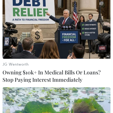
(TTXVN/Vietnam+)
JG Wentworth
Owning $10k+ In Medical Bills Or Loans?
Stop Paying Interest Immediately
#Nắng nóng
#thời tiết
#mưa rào
#mưa dông
#nắng nóng gay gắt