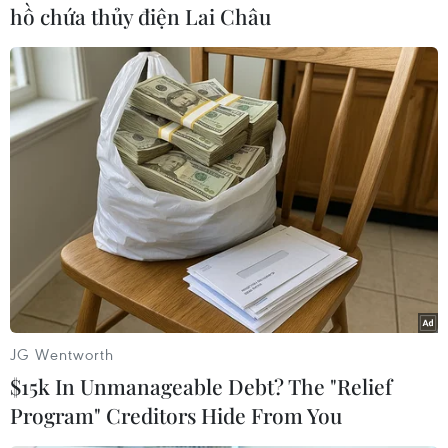
hồ chứa thủy điện Lai Châu
có nơi đặc biệt gay gắt. Gió Tây Nam cấp 2-3.
Nhiệt độ thấp nhất 27-30 độ C, có nơi dưới 27 độ
C. Nhiệt độ cao nhất 36-39 độ C, có nơi trên 39
độ C.
[Biến đổi khí hậu làm tăng 30 lần khả năng
xảy ra nắng nóng kỷ lục]
Các tỉnh, thành phố từ Đà Nẵng-Bình Thuận có
mây, phía Bắc chiều tối có mưa rào, dông vài
nơi, đêm không mưa, ngày nắng nóng gay gắt,
có nơi đặt biệt gay gắt; phía Nam chiều tối và
đêm có mưa rào, dông vài nơi; trong mưa dông
JG Wentworth
có khả năng xảy ra lốc, sét, gió giật mạnh. Gió
$15k In Unmanageable Debt? The "Relief
Tây Nam cấp 2-3. Nhiệt độ thấp nhất 26-29 độ C.
Program" Creditors Hide From You
Nhiệt độ cao nhất phía Bắc 36-39 độ C, có nơi