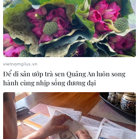
Theo dõi VietnamPlus
vietnamplus.vn
TIN LIÊN QUAN
Để di sản ướp trà sen Quảng An luôn song
hành cùng nhịp sống đương đại