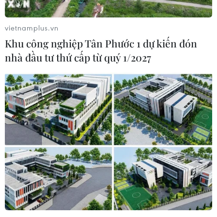
vietnamplus.vn
Khu công nghiệp Tân Phước 1 dự kiến đón
nhà đầu tư thứ cấp từ quý 1/2027
Hơn 100.000 lượt giao dịch qua dịch vụ
gửi xe không tiền mặt
11/07/2024 07:19
Sau thời gian ngắn triển khai thí điểm tại Hà Nội, dịch
vụ trông giữ xe không dùng tiền mặt đã sự ủng hộ
mạnh mẽ từ người dân vì sự minh bạch và hạn chế tình