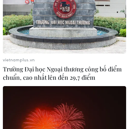
khai thác
08/08/2026 02:13
Cảnh sát giao thông triển khai chiến
dịch nâng cao kỹ năng lái xe môtô, xe
gắn máy
07/08/2026 14:37
vietnamplus.vn
Trường Đại học Ngoại thương công bố điểm
Tháng 12/2026 hoàn thành mở rộng
chuẩn, cao nhất lên đến 29,7 điểm
đoạn cao tốc Thành phố Hồ Chí
Minh-Long Thành
07/08/2026 10:29
Lào Cai: Đứt gãy 30m đường
tỉnh 161 sau mưa lớn, giao thông bị