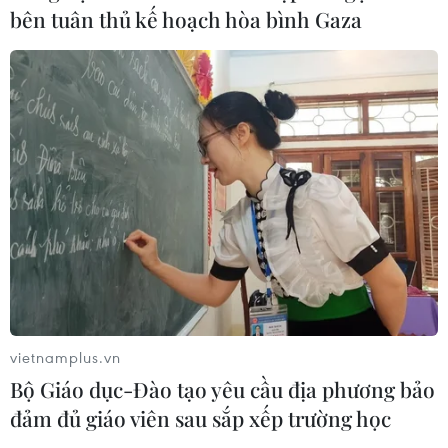
Ngành đường sắt hướng tới mục tiêu
bên tuân thủ kế hoạch hòa bình Gaza
1.500 container vận tải liên vận
Trung Quốc
09/08/2026 10:17
Tỉnh Quảng Ninh mở hướng kết nối
mới với chuỗi kinh tế phía Bắc
09/08/2026 08:04
Lâm Đồng: Mưa lớn gây sạt lở đèo
Con Ó, cây đổ trên đèo Bảo Lộc
09/08/2026 06:20
vietnamplus.vn
Bộ Giáo dục-Đào tạo yêu cầu địa phương bảo
đảm đủ giáo viên sau sắp xếp trường học
Xe tải va chạm xe máy tại Đắk Lắk