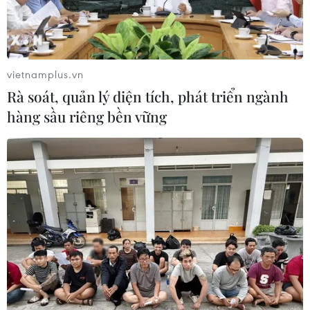
Thành phố Hồ Chí Minh sẽ tích hợp
IoT vào hạ tầng giao thông thông
minh
vietnamplus.vn
10/08/2026 14:08
Rà soát, quản lý diện tích, phát triển ngành
hàng sầu riêng bền vững
Đẩy nhanh tiến độ cao tốc CT.07
đoạn Hà Nội-Thái Nguyên-Chợ Mới
10/08/2026 11:29
Thành phố Hồ Chí Minh gấp rút thu
hồi 22.000m2 đất, gỡ vướng hai dự
án cửa ngõ phía Đông
10/08/2026 10:40