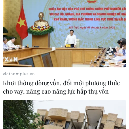
(Vietnam+)
vietnamplus.vn
Khơi thông dòng vốn, đổi mới phương thức
cho vay, nâng cao năng lực hấp thụ vốn
#Trông giữ xe
#công nghệ trông xe
#bãi đỗ xe
#thu phí trông xe
#không dùng tiền mặt