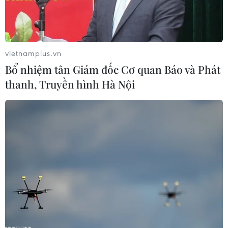
vietnamplus.vn
Bổ nhiệm tân Giám đốc Cơ quan Báo và Phát
thanh, Truyền hình Hà Nội
Một bãi triển khai ứng dụng công nghệ thu phí trông giữ xe
không tiền mặt Phủ Tây Hồ. (Ảnh: Việt Hùng/Vietnam+)
Sau hơn một năm triển khai thí điểm và mở
rộng ứng dụng công nghệ trông giữ xe không sử
dụng tiền mặt trên địa bàn thành phố Hà Nội,