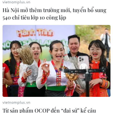
trạng thu quá giá.
vietnamplus.vn
Hà Nội mở thêm trường mới, tuyển bổ sung
540 chỉ tiêu lớp 10 công lập
vietnamplus.vn
Từ sản phẩm OCOP đến “đại sứ” kể câu