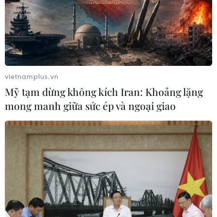
vietnamplus.vn
Mỹ tạm dừng không kích Iran: Khoảng lặng
mong manh giữa sức ép và ngoại giao
TIN CÙNG CHUYÊN MỤC
Chấp thuận chủ trương đầu tư mở
rộng Quốc lộ 56, đoạn qua Đồng Nai
10/08/2026 14:17