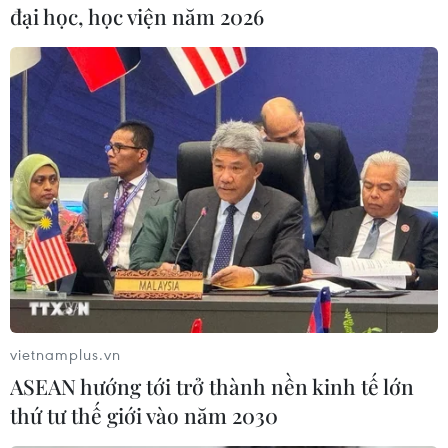
mang lại sự tiện lợi rõ rệt cho người dân. Người
đại học, học viện năm 2026
gửi xe không cần chuẩn bị tiền lẻ, không mất
thời gian chờ đợi hay phải lo lắng khi không
mang theo tiền mặt.
“Các phương thức như quét mã QR, ví điện tử
hay sử dụng thẻ trả trước giúp quá trình thanh
toán diễn ra nhanh chóng, thuận tiện, phù hợp
với nhịp sống đô thị hiện đại và xu hướng tiêu
dùng không tiền mặt đang ngày càng phổ biến,”
ông Bảo đánh giá.
vietnamplus.vn
ASEAN hướng tới trở thành nền kinh tế lớn
thứ tư thế giới vào năm 2030