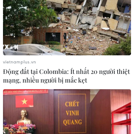
Theo dõi VietnamPlus
vietnamplus.vn
TIN LIÊN QUAN
Động đất tại Colombia: Ít nhất 20 người thiệt
mạng, nhiều người bị mắc kẹt