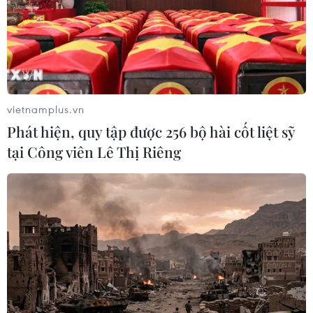
Hà Nội: Thí điểm thanh toán dịch vụ
trông xe không dùng tiền mặt
vietnamplus.vn
24/01/2025 09:16
Phát hiện, quy tập được 256 bộ hài cốt liệt sỹ
Việc triển khai thí điểm giải pháp công nghệ tìm kiếm
tại Công viên Lê Thị Riêng
và thanh toán dịch vụ trông giữ xe không dùng tiền mặt
trên toàn thành phố Hà Nội đến hết ngày 30/6/2025.