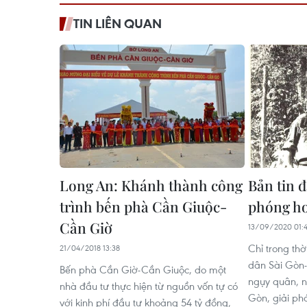
TIN LIÊN QUAN
Long An: Khánh thành công
Bản tin đ
trình bến phà Cần Giuộc-
phóng h
Cần Giờ
13/09/2020 01:
Chỉ trong thờ
21/04/2018 13:38
dân Sài Gòn-
Bến phà Cần Giờ-Cần Giuộc, do một
ngụy quân, n
nhà đầu tư thực hiện từ nguồn vốn tự có
Gòn, giải p
với kinh phí đầu tư khoảng 54 tỷ đồng,