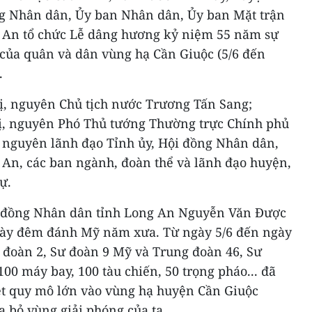
ng Nhân dân, Ủy ban Nhân dân, Ủy ban Mặt trận
g An tổ chức Lễ dâng hương kỷ niệm 55 năm sự
của quân và dân vùng hạ Cần Giuộc (5/6 đến
.
ị, nguyên Chủ tịch nước Trương Tấn Sang;
ị, nguyên Phó Thủ tướng Thường trực Chính phủ
 nguyên lãnh đạo Tỉnh ủy, Hội đồng Nhân dân,
An, các ban ngành, đoàn thể và lãnh đạo huyện,
ự.
ội đồng Nhân dân tỉnh Long An Nguyễn Văn Được
ngày đêm đánh Mỹ năm xưa. Từ ngày 5/6 đến ngày
ữ đoàn 2, Sư đoàn 9 Mỹ và Trung đoàn 46, Sư
0 máy bay, 100 tàu chiến, 50 trọng pháo... đã
t quy mô lớn vào vùng hạ huyện Cần Giuộc
bỏ vùng giải phóng của ta.