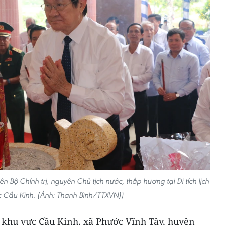
Bộ Chính trị, nguyên Chủ tịch nước, thắp hương tại Di tích lịch
c Cầu Kinh. (Ảnh: Thanh Bình/TTXVN))
 sử khu vực Cầu Kinh, xã Phước Vĩnh Tây, huyện