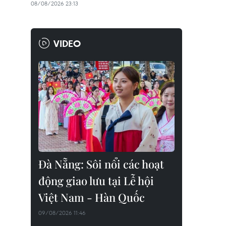
08/08/2026 23:13
VIDEO
Đà Nẵng: Sôi nổi các hoạt
động giao lưu tại Lễ hội
Việt Nam - Hàn Quốc
09/08/2026 11:46