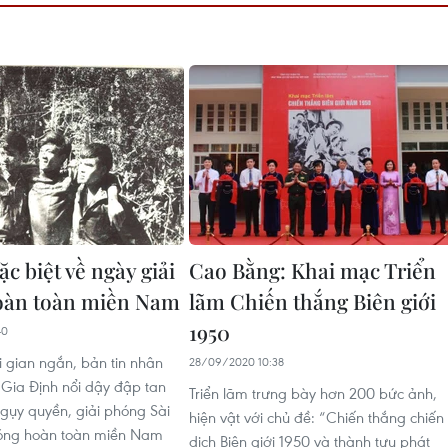
ặc biệt về ngày giải
Cao Bằng: Khai mạc Triển
oàn toàn miền Nam
lãm Chiến thắng Biên giới
1950
40
i gian ngắn, bản tin nhân
28/09/2020 10:38
Gia Định nổi dậy đập tan
Triển lãm trưng bày hơn 200 bức ảnh,
gụy quyền, giải phóng Sài
hiện vật với chủ đề: “Chiến thắng chiến
hóng hoàn toàn miền Nam
dịch Biên giới 1950 và thành tựu phát