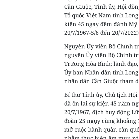
Cần Giuộc, Tỉnh ủy, Hội đồ
Tổ quốc Việt Nam tỉnh Lon
kiện 45 ngày đêm đánh Mỹ 
20/7/1967-5/6 đến 20/7/2022)
Nguyên Ủy viên Bộ Chính tr
nguyên Ủy viên Bộ Chính tr
Trương Hòa Bình; lãnh đạo,
Ủy ban Nhân dân tỉnh Long 
nhân dân Cần Giuộc tham d
Bí thư Tỉnh ủy, Chủ tịch H
đã ôn lại sự kiện 45 năm 
20/7/1967, địch huy động L
đoàn 25 ngụy cùng khoảng 10
mở cuộc hành quân càn qué
nhằm thực hiện âm mưu xóa 