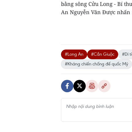
bằng sông Cửu Long - Bí th
An Nguyễn Văn Được nhấn 
#Long An
#Cần Giuộc
#Di t
#Kháng chiến chống đế quốc Mỹ