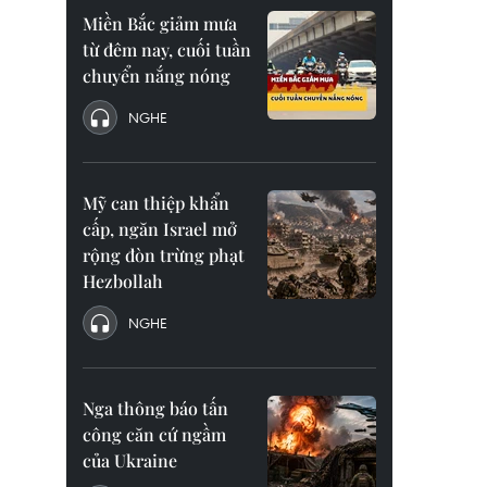
Miền Bắc giảm mưa
từ đêm nay, cuối tuần
chuyển nắng nóng
NGHE
Mỹ can thiệp khẩn
cấp, ngăn Israel mở
rộng đòn trừng phạt
Hezbollah
NGHE
Nga thông báo tấn
công căn cứ ngầm
của Ukraine