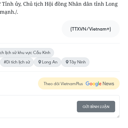
ư Tỉnh ủy, Chủ tịch Hội đồng Nhân dân tỉnh Long
mạnh./.
(TTXVN/Vietnam+)
ích lịch sử khu vực Cầu Kinh
#Di tích lịch sử
Long An
Tây Ninh
Theo dõi VietnamPlus
GỬI BÌNH LUẬN