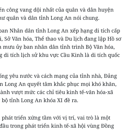
ến công vang dội nhất của quân và dân huyện
hư quân và dân tỉnh Long An nói chung.
an Nhân dân tỉnh Long An xếp hạng di tích cấp
i, Sở Văn hóa, Thể thao và Du lịch đang lập Hồ sơ
m mưu ủy ban nhân dân tỉnh trình Bộ Văn hóa,
 di tích lịch sử khu vực Cầu Kinh là di tích quốc
hống yêu nước và cách mạng của tỉnh nhà, Đảng
ân Long An quyết tâm khắc phục mọi khó khăn,
ành vượt mức các chỉ tiêu kinh tế-văn hóa-xã
 bộ tỉnh Long An khóa XI đề ra.
hát triển xứng tầm với vị trí, vai trò là một
đầu trong phát triển kinh tế-xã hội vùng Đồng