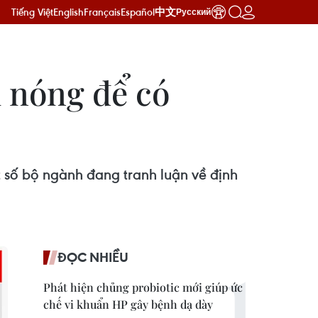
Tiếng Việt
English
Français
Español
中文
Русский
m nóng để có
t số bộ ngành đang tranh luận về định
ĐỌC NHIỀU
Phát hiện chủng probiotic mới giúp ức
chế vi khuẩn HP gây bệnh dạ dày