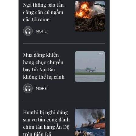
Nga thông báo tấn
công căn cứ ngầm
của Ukraine
NGHE
Mưa dông khiến
hàng chục chuyến
bay tới Nội Bài
không thể hạ cánh
NGHE
Houthi bị nghi đứng
sau vụ tấn công đánh
chìm tàu hàng Ấn Độ
trên Biển Đỏ