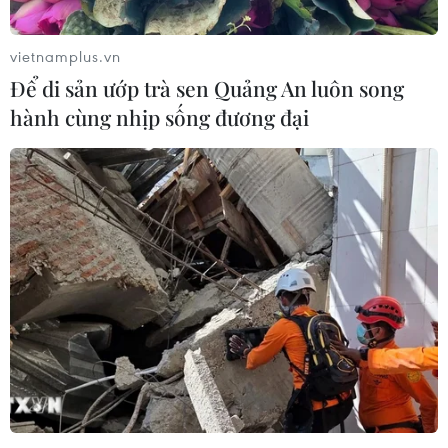
Việt Nam trong thập niên tới,” ông Bình nói./.
vietnamplus.vn
(Vietnam+)
Để di sản ướp trà sen Quảng An luôn song
hành cùng nhịp sống đương đại
#Giáo dục thể chất
#Thể dục
#Sách giáo khoa