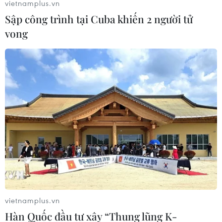
vietnamplus.vn
#Chương trình giáo dục phổ thông mới
Sập công trình tại Cuba khiến 2 người tử
#Nguyễn Minh Thuyết
vong
Theo dõi VietnamPlus
TIN LIÊN QUAN
vietnamplus.vn
Hàn Quốc đầu tư xây “Thung lũng K-