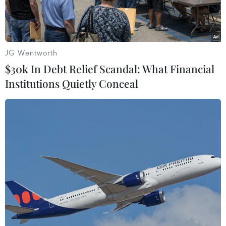
JG Wentworth
$30k In Debt Relief Scandal: What Financial
Institutions Quietly Conceal
Môn Giáo dục thể chất đòi hỏi phải có cơ sở vật chất, dụng cụ
học tập phù hợp. (Ảnh: PV/Vietnam+)
Bắt đầu từ năm học 2020-2021, khi cả nước
chính thức triển khai chương trình giáo dục phổ
thông mới, lần đầu tiên trong lịch sử, Việt Nam