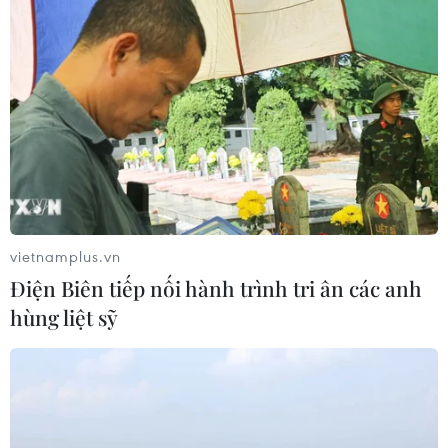
TIN CÙNG CHUYÊN MỤC
Thi lại tại Trường THPT Chuyên
Tuyên Quang: Thay nhân sự làm
công tác thi
07/08/2026 07:41
Đắk Lắk bảo đảm điều kiện học tập
vietnamplus.vn
cho học sinh vùng biên
Điện Biên tiếp nối hành trình tri ân các anh
07/08/2026 07:35
hùng liệt sỹ
Cơ cấu, số lượng, chế độ với hiệu
trưởng, hiệu phó khi sắp xếp cơ sở
giáo dục