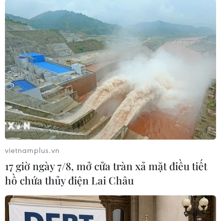
trình mới có nhiều sự thay đổi, không chỉ dừng
lại ở tập các động tác thể dục nhưng trước đây,
học sinh được học cách chăm sóc sức khỏe, nề
nếp sinh hoạt, dinh dưỡng phù hợp để nâng cao
sức khỏe. Các em cũng lựa chọn các môn học
phù hợp với sức khỏe. Vì vậy, việc có sách giáo
khoa là cần thiết để chuyển tải các nội dung
chương trình đến học sinh.
vietnamplus.vn
17 giờ ngày 7/8, mở cửa tràn xả mặt điều tiết
hồ chứa thủy điện Lai Châu