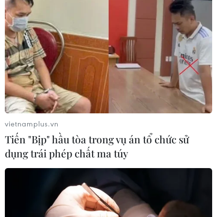
giữ ổn định như năm 2019, đồng thời chuẩn bị cho việc
tổ chức thi trên máy tính.
vietnamplus.vn
Tiến "Bịp" hầu tòa trong vụ án tổ chức sử
dụng trái phép chất ma túy
Tranh cãi quanh việc thẩm định sách giáo
khoa công nghệ lớp 1