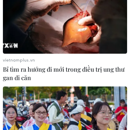
30/09/2019 08:38
Bộ Giáo dục và Đào tạo vừa có văn bản trả lời Trung
tâm Công nghệ giáo dục, tiếp tục khẳng định sách công
nghệ giáo dục của giáo sư Hồ Ngọc Đại không đạt và
phải sửa chữa nếu muốn thẩm định lại.
vietnamplus.vn
Bỉ tìm ra hướng đi mới trong điều trị ung thư
gan di căn