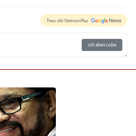
Theo dõi VietnamPlus
GỬI BÌNH LUẬN