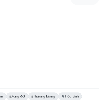
àm
#Xung đột
#Thương lượng
Hòa Bình