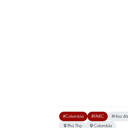
#Colombia
#FARC
#Hòa đ
Phú Thọ
Colombia