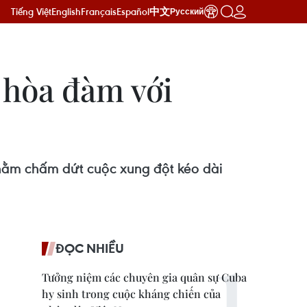
Tiếng Việt
English
Français
Español
中文
Русский
 hòa đàm với
hằm chấm dứt cuộc xung đột kéo dài
ĐỌC NHIỀU
Tưởng niệm các chuyên gia quân sự Cuba
hy sinh trong cuộc kháng chiến của