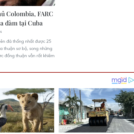
hủ Colombia, FARC
òa đàm tại Cuba
24
ên đã thống nhất được 25
ỏa thuận sơ bộ, song những
c đồng thuận vẫn rất khiêm