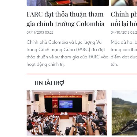
FARC đạt thỏa thuận tham
Chính p
gia chính trường Colombia
nối lại h
07/11/2013 03:23
04/10/2013 03:
Chính phủ Colombia và Lực lượng Vũ
Mặc dù hai b
trang Cách mạng Cuba (FARC) đã đạt
trang các th
thỏa thuận về sự tham gia của FARC vào
điểm đạt đượ
hoạt động chính trị.
tốn.