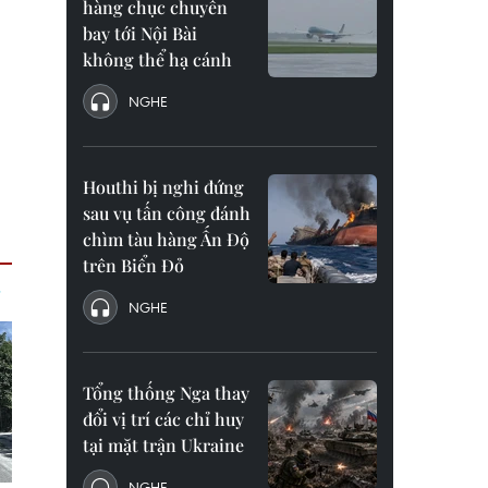
hàng chục chuyến
bay tới Nội Bài
không thể hạ cánh
NGHE
Houthi bị nghi đứng
sau vụ tấn công đánh
chìm tàu hàng Ấn Độ
trên Biển Đỏ
NGHE
Tổng thống Nga thay
đổi vị trí các chỉ huy
tại mặt trận Ukraine
NGHE