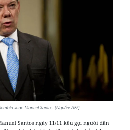
lombia Juan Manuel Santos. (Nguồn: AFP)
anuel Santos ngày 11/11 kêu gọi người dân