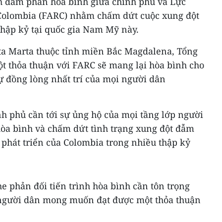
nh đàm phán hòa bình giữa chính phủ và Lực
Colombia (FARC) nhằm chấm dứt cuộc xung đột
hập kỷ tại quốc gia Nam Mỹ này.
nta Marta thuộc tỉnh miền Bắc Magdalena, Tổng
 thỏa thuận với FARC sẽ mang lại hòa bình cho
sự đồng lòng nhất trí của mọi người dân
 phủ cần tới sự ủng hộ của mọi tầng lớp người
hòa bình và chấm dứt tình trạng xung đột đẫm
phát triển của Colombia trong nhiều thập kỷ
e phản đối tiến trình hòa bình cần tôn trọng
 người dân mong muốn đạt được một thỏa thuận