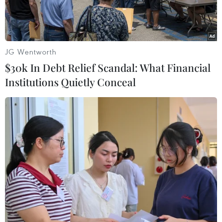
mít tinh lớn tập trung đông người trong các sự kiện
kỷ niệm lớn.
JG Wentworth
$30k In Debt Relief Scandal: What Financial
Institutions Quietly Conceal
Lào hủy bỏ nhiều sự kiện kỷ niệm quan trọng do dịch bệnh
COVID-19. (Ảnh: Fair Dinkum)
Theo phóng viên TTXVN tại Viêng Chăn, ngày
12/3, Thường trực Ban Bí thư, Phó Chủ tịch nước
kiêm Trưởng ban chỉ đạo quốc gia về các sự
kiện chào mừng ngày lễ quan trọng của Đảng