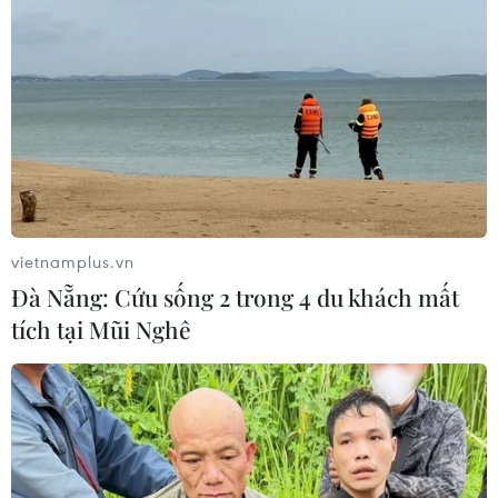
vietnamplus.vn
Đà Nẵng: Cứu sống 2 trong 4 du khách mất
tích tại Mũi Nghê