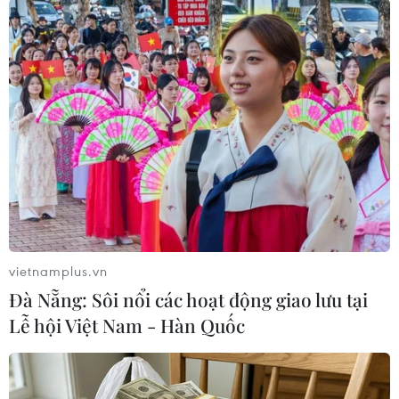
toàn cầu kể từ khi COVID-19 bùng phát tại Vũ
Hán, Trung Quốc là 134.769 ca, 4.983 ca tử vong
(thêm 8 ca mới), 70.387 ca đã bình phục.
Tại Việt Nam, số ca bệnh COVID-19 là 44 người,
không có ca tử vong, trong đó có 16 ca đã chữa
khỏi và ra viện, các ca đang được điều trị đều
ghi nhận có diễn biến ổn định, không có ca nào
nghiêm trọng./.
vietnamplus.vn
Đà Nẵng: Sôi nổi các hoạt động giao lưu tại
Lễ hội Việt Nam - Hàn Quốc