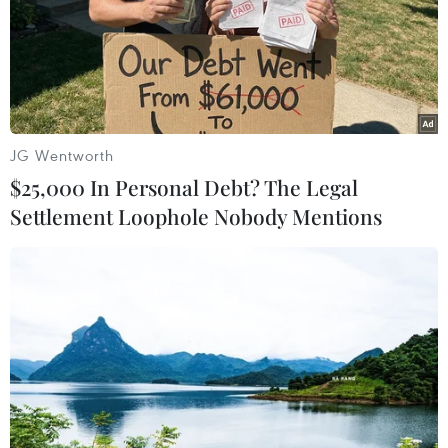
JG Wentworth
$25,000 In Personal Debt? The Legal
Settlement Loophole Nobody Mentions
Thái Lan bắt buộc người đến từ vùng dịch
tự cách ly trong 14 ngày
09/03/2020 12:20
Cục Kiểm soát Dịch bệnh (DCD) cho biết tất cả hành
khách tới Thái Lan từ Trung Quốc (bao gồm cả Đặc khu
Hành chính Hong Kong và Macau), Hàn Quốc và Italy