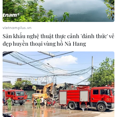
được yêu cầu tự cách ly trong vòng 14 ngày.
vietnamplus.vn
Sân khấu nghệ thuật thực cảnh 'đánh thức' vẻ
đẹp huyền thoại vùng hồ Nà Hang
Malaysia: Nhiều ca nhiễm bệnh COVID-19
đã hồi phục hoàn toàn