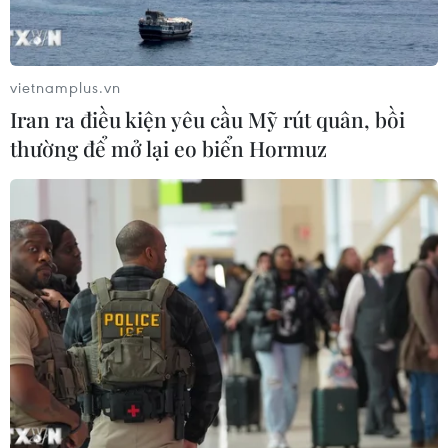
59 năm ASEAN: Đoàn kết là “lợi thế
cạnh tranh” đặc biệt của Hiệp hội
07/08/2026 12:00
vietnamplus.vn
Iran ra điều kiện yêu cầu Mỹ rút quân, bồi
thường để mở lại eo biển Hormuz
Hạ tầng AI - động lực tăng trưởng
mới của Đông Nam Á
07/08/2026 10:19
Thành phố Hồ Chí Minh: Họp mặt kỷ
niệm 59 năm Ngày thành lập ASEAN
07/08/2026 09:26
Thái Lan: Ôtô lao vào trung tâm