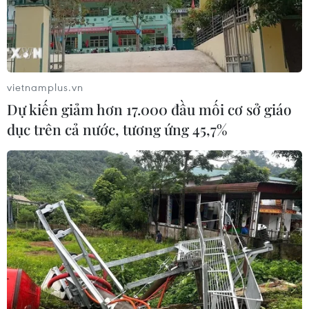
xử lý rác thải nhựa công nghiệp.
Theo đề xuất trên, các địa phương tiếp nhận và
xử lý rác thải nhựa sẽ chuyển chi phí đốt rác
sang các doanh nghiệp tạo ra rác thải nhựa đó.
vietnamplus.vn
Dự kiến giảm hơn 17.000 đầu mối cơ sở giáo
dục trên cả nước, tương ứng 45,7%
(Ảnh: AFP/TTXVN)