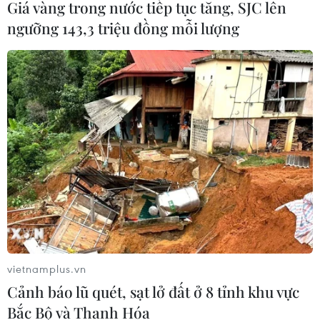
Giá vàng trong nước tiếp tục tăng, SJC lên
Việt Nam sẵn sàng cùng quốc tế giải quyết
ngưỡng 143,3 triệu đồng mỗi lượng
vấn đề rác thải nhựa
25/07/2019 13:07
Người Phát ngôn Bộ Ngoại giao nhấn mạnh Việt Nam
coi rác thải biển là vấn đề cấp bách toàn cầu và sẵn
sàng cùng quốc tế xây dựng các cơ chế, quy định giải
quyết vấn đề này.
vietnamplus.vn
Cảnh báo lũ quét, sạt lở đất ở 8 tỉnh khu vực
Bắc Bộ và Thanh Hóa