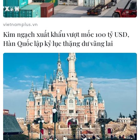
vietnamplus.vn
Kim ngạch xuất khẩu vượt mốc 100 tỷ USD,
Hàn Quốc lập kỷ lục thặng dư vãng lai
Campuchia phát hiện 83 container rác
thải nhựa nhập khẩu bất hợp pháp
17/07/2019 11:48