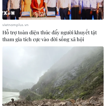
vietnamplus.vn
Hỗ trợ toàn diện thúc đẩy người khuyết tật
tham gia tích cực vào đời sống xã hội
Ảnh minh họa. (Nguồn: AFP/TTXVN)
Theo nhật báo Yomiuri, sau khi Trung Quốc,
nước trước năm 2017 đã tiếp nhận phần lớn rác
thải nhựa mà Nhật Bản xuất khẩu ra nước
ngoài, cấm nhập khẩu rác thải nhựa, rác thải