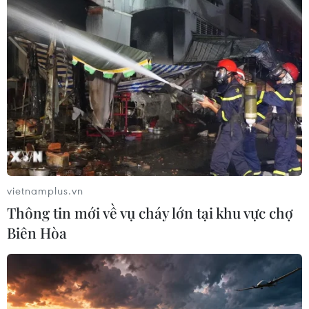
04/07/2019 22:41
Chính phủ Indonesia chuẩn bị ra quyết định đánh thuế
đối với các loại túi nhựa, nhằm giảm thiểu tác hại từ rác
thải nhựa - vấn đề khiến nhiều nước Đông Nam Á phải
đau đầu.
vietnamplus.vn
Thông tin mới về vụ cháy lớn tại khu vực chợ
Biên Hòa