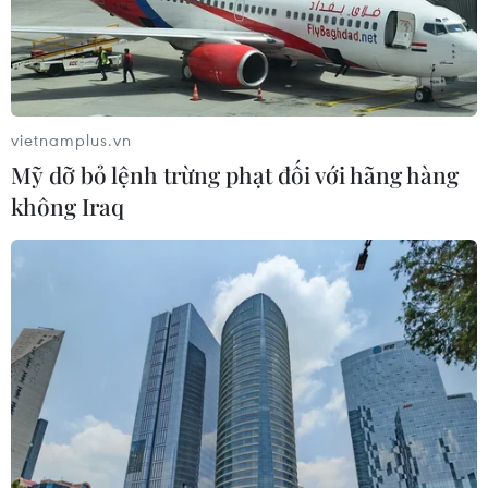
vietnamplus.vn
Mỹ dỡ bỏ lệnh trừng phạt đối với hãng hàng
không Iraq