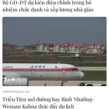
Bộ GD-ĐT dự kiến điều chỉnh trong bổ
nhiệm chức danh và xếp lương nhà giáo
#Rác thải nhựa
#Liên minh châu Âu
#Môi trưởng biển
#Rác thải công nghiệp
#Xuất khẩu rác thải
Nhật Bản
Theo dõi VietnamPlus
vietnamplus.vn
Triều Tiên mở đường bay Bình Nhưỡng-
Wonsan Kalma thúc đẩy du lịch