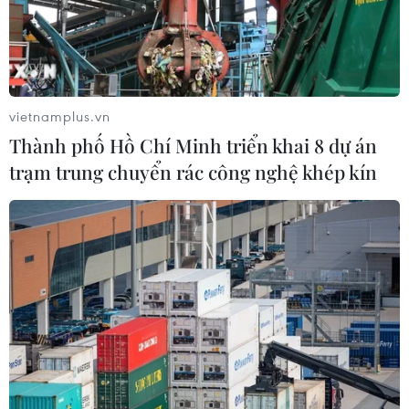
vietnamplus.vn
Thành phố Hồ Chí Minh triển khai 8 dự án
trạm trung chuyển rác công nghệ khép kín
Canada đứng đầu danh sách 10 nước xả
rác nhiều nhất thế giới
14/07/2019 01:30
Theo thống kê, lượng rác thải bình quân đầu người
hằng năm ở Canada là 36,1 tấn; tổng lượng rác thải
mỗi năm tại Xứ sở Lá phong lên tới 1,33 tỷ tấn, trong đó
tỷ lệ tái chế rác ở mức 20,6%.