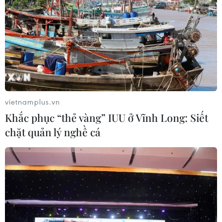
#tín dụng ưu tiên
#thị trường tài chính
#vốn hóa ngân hàng
Theo dõi VietnamPlus
vietnamplus.vn
Khắc phục “thẻ vàng” IUU ở Vĩnh Long: Siết
chặt quản lý nghề cá
TIN LIÊN QUAN