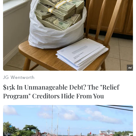
(Vietnam+)
JG Wentworth
$15k In Unmanageable Debt? The "Relief
Program" Creditors Hide From You
#Vietcombank
#lợi nhuận trước thuế
#ngân hàng Việt Nam
#tăng trưởng ngoại hối
#thu nhập lãi
#dự phòng rủi ro
#tài chính ngân hàng