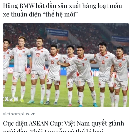
Hãng BMW bắt đầu sản xuất hàng loạt mẫu
xe thuần điện “thế hệ mới”
Đồng USD trước bước ngoặt do đồng
yen mạnh lên và số liệu việc làm Mỹ
06/08/2026 05:14
Lãi suất ngân hàng ngày 6/8: Kỳ hạn
3 tháng đang được mức lãi suất tối đa
06/08/2026 00:06
Mỹ phát tín hiệu ủng hộ ổn định
đồng won của Hàn Quốc
vietnamplus.vn
05/08/2026 23:26
Cục diện ASEAN Cup: Việt Nam quyết giành
ngôi đầu, Thái Lan vẫn có thể bị loại