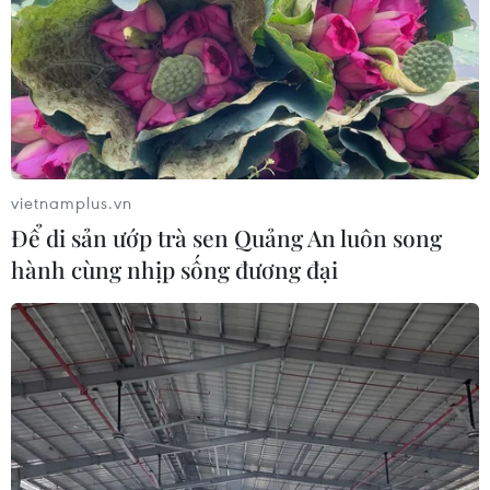
vietnamplus.vn
Để di sản ướp trà sen Quảng An luôn song
hành cùng nhịp sống đương đại
TIN CÙNG CHUYÊN MỤC
Thanh Hóa công khai danh sách gần