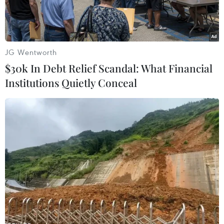
JG Wentworth
$30k In Debt Relief Scandal: What Financial
Institutions Quietly Conceal
Lợi nhuận trước thuế Vietcombank đạt gần 21.894 tỷ đồng, cao
nhất toàn ngành. (Ảnh: Vietnam+)
Báo cáo tài chính hợp nhất quý 2/2025 vừa công
bố cho thấy, động lực tăng trưởng lợi nhuận
trước thuế của Ngân hàng Thương mại cổ phần