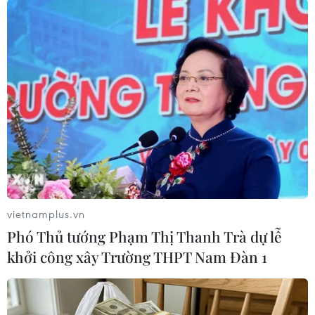
vốn cho các ngành phát triển bền vững, các lĩnh
vực ưu tiên. Tín dụng cho lĩnh vực ưu tiên tăng
trưởng tốt, quy mô chiếm khoảng 33% tổng dư
nợ tín dụng./.
Vietcombank giới thiệu
Apple Pay đến chủ thẻ
quốc tế Vietcombank JCB
Vietcombank chính thức giới thiệu
Apple Pay đến với chủ thẻ quốc tế
Vietcombank JCB tại Việt Nam
vietnamplus.vn
với phương thức thanh toán dễ
Phó Thủ tướng Phạm Thị Thanh Trà dự lễ
dàng, an toàn và riêng tư hơn với
khởi công xây Trường THPT Nam Đàn 1
iPhone, Apple Watch, iPad và
Mac.