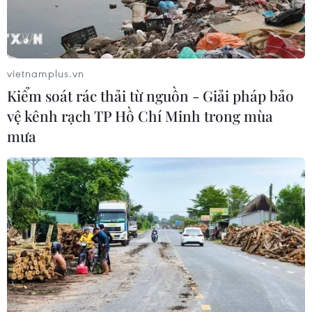
vietnamplus.vn
Kiểm soát rác thải từ nguồn - Giải pháp bảo
vệ kênh rạch TP Hồ Chí Minh trong mùa
mưa
Vietcombank tài trợ 4.000 tỷ đồng thúc
đẩy phát triển bền vững và chuyển đổi
xanh
28/05/2025 08:04
Vietcombank ký hợp đồng tín dụng 4.000 tỷ đồng cho