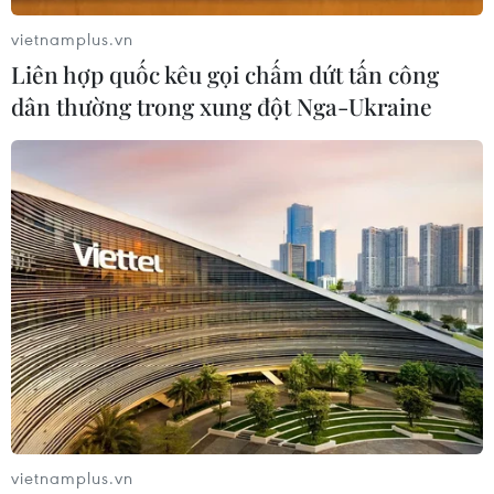
29/04/2025 06:40
vietnamplus.vn
Vietcombank vinh danh tại LSEG Vietnam FX Awards
Liên hợp quốc kêu gọi chấm dứt tấn công
2025 với giải thưởng 'Best FXall Taker', khẳng định vị thế
dân thường trong xung đột Nga-Ukraine
dẫn đầu thị trường ngoại hối.
vietnamplus.vn