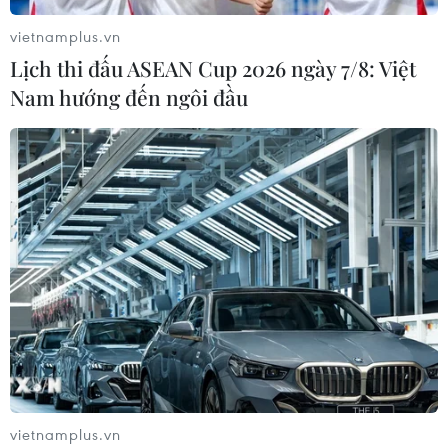
06/08/2026 13:42
vietnamplus.vn
Lịch thi đấu ASEAN Cup 2026 ngày 7/8: Việt
Hướng tới mục tiêu quy mô dự trữ
Nam hướng đến ngôi đầu
đạt 1% GDP vào năm 2030
06/08/2026 10:23
NAPAS, BIDV và Weixin Pay mở rộng
thanh toán QR Việt Nam-Trung
Quốc
06/08/2026 07:34
Làn sóng tấn công mạng nhằm vào
các quỹ đầu cơ lớn của Mỹ
06/08/2026 06:47
vietnamplus.vn