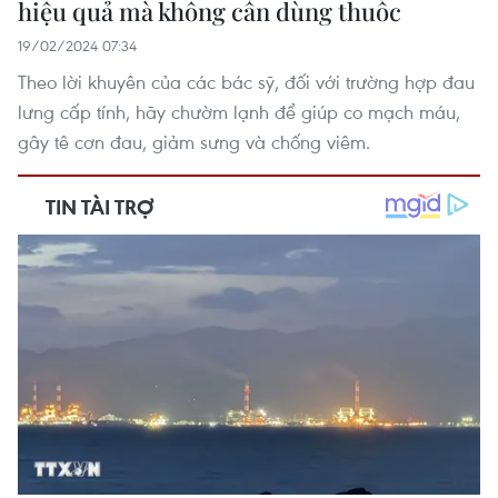
hiệu quả mà không cần dùng thuốc
19/02/2024 07:34
Theo lời khuyên của các bác sỹ, đối với trường hợp đau
lưng cấp tính, hãy chườm lạnh để giúp co mạch máu,
gây tê cơn đau, giảm sưng và chống viêm.