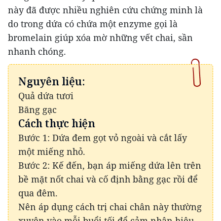
này đã được nhiều nghiên cứu chứng minh là
do trong dứa có chứa một enzyme gọi là
bromelain giúp xóa mờ những vết chai, sần
nhanh chóng.
Nguyên liệu:
Quả dứa tươi
Băng gạc
Cách thực hiện
Bước 1: Dứa đem gọt vỏ ngoài và cắt lấy
một miếng nhỏ.
Bước 2: Kế đến, bạn áp miếng dứa lên trên
bề mặt nốt chai và cố định bằng gạc rồi để
qua đêm.
Nên áp dụng cách trị chai chân này thường
xuyên vào mỗi buổi tối để cảm nhận hiệu