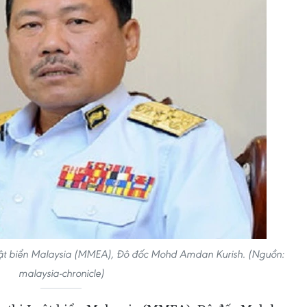
ật biển Malaysia (MMEA), Đô đốc Mohd Amdan Kurish. (Nguồn:
malaysia-chronicle)