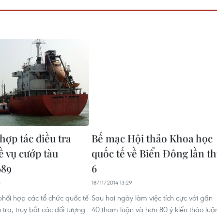
hợp tác điều tra
Bế mạc Hội thảo Khoa học
ề vụ cướp tàu
quốc tế về Biển Đông lần t
689
6
0
18/11/2014 13:29
hối hợp các tổ chức quốc tế
Sau hai ngày làm việc tích cực với gần
tra, truy bắt các đối tượng
40 tham luận và hơn 80 ý kiến thảo luậ