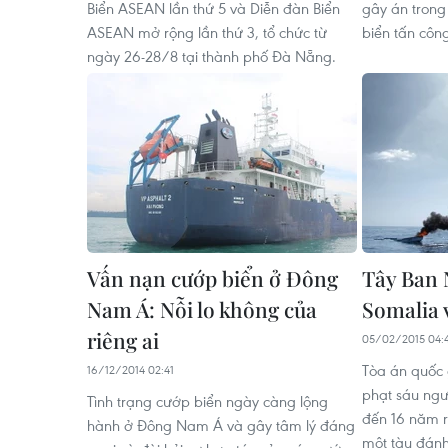
Biển ASEAN lần thứ 5 và Diễn đàn Biển
gây án trong
ASEAN mở rộng lần thứ 3, tổ chức từ
biển tấn côn
ngày 26-28/8 tại thành phố Đà Nẵng.
Vấn nạn cướp biển ở Đông
Tây Ban 
Nam Á: Nỗi lo không của
Somalia 
riêng ai
05/02/2015 04:
Tòa án quốc 
16/12/2014 02:41
phạt sáu ngư
Tình trạng cướp biển ngày càng lộng
đến 16 năm rư
hành ở Đông Nam Á và gây tâm lý đáng
một tàu đánh