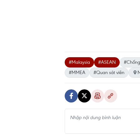
#Malaysia
#ASEAN
#Chống
#MMEA
#Quan sát viên
M