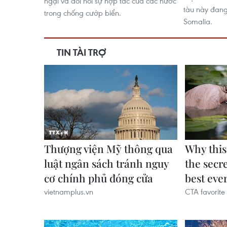
ngại và đòi hỏi sự hợp tác của các nước
tàu này đang
trong chống cướp biển.
Somalia.