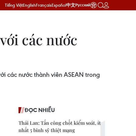
Tiếng Việt
English
Français
Español
中文
Русский
với các nước
ới các nước thành viên ASEAN trong
ĐỌC NHIỀU
Thái Lan: Tấn công chốt kiểm soát, ít
nhất 5 binh sỹ thiệt mạng