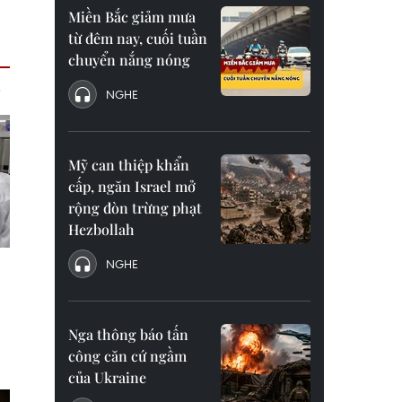
Miền Bắc giảm mưa
từ đêm nay, cuối tuần
chuyển nắng nóng
NGHE
Mỹ can thiệp khẩn
cấp, ngăn Israel mở
rộng đòn trừng phạt
Hezbollah
NGHE
Nga thông báo tấn
công căn cứ ngầm
của Ukraine