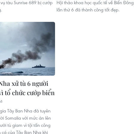
 vụ tàu Sunrise 689 bị cướp
Hội thảo khoa học quốc tế về Biển Đông
g.
lần thứ 6 đã thành công tốt đẹp.
Nha xử tù 6 người
vì tổ chức cướp biển
45
gia Tây Ban Nha đã tuyên
ời Somalia với mức án lên
ỡi tù giam vì tội tấn công
 cá của Tây Ban Nha khi