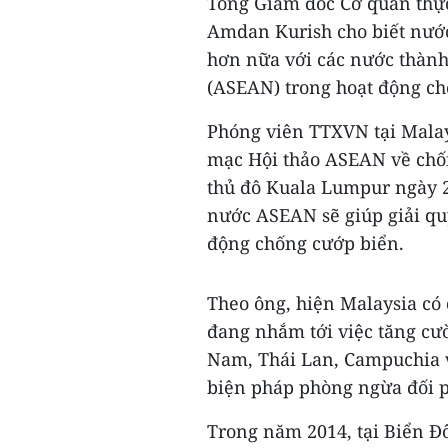
Tổng Giám đốc Cơ quan thự
Amdan Kurish cho biết nướ
hơn nữa với các nước thành
(ASEAN) trong hoạt động ch
Phóng viên TTXVN tại Malays
mạc Hội thảo ASEAN về chốn
thủ đô Kuala Lumpur ngày 2
nước ASEAN sẽ giúp giải qu
động chống cướp biển.
Theo ông, hiện Malaysia có 
đang nhắm tới việc tăng cư
Nam, Thái Lan, Campuchia và
biện pháp phòng ngừa đối p
Trong năm 2014, tại Biển Đô