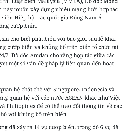
c thi Luật biển Malaysia (MMEA), Đô đốc Mohd
c này muốn xây dựng nhiều mạng lưới hợp tác
 viên Hiệp hội các quốc gia Đông Nam Á
ống cướp biển.
ia cho biết phát biểu với báo giới sau lễ khai
g cướp biển và khủng bố trên biển tổ chức tại
4/2, Đô đốc Amdan cho rằng hợp tác giữa các
yết một số vấn đề pháp lý liên quan đến hoạt
quan hệ chặt chẽ với Singapore, Indonesia và
ờng quan hệ với các nước ASEAN khác như Việt
 Philippines để có thể trao đổi thông tin về các
hó với khủng bố trên biển.
ng đã xảy ra 14 vụ cướp biển, trong đó 6 vụ đã