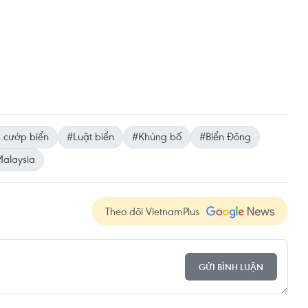
 cướp biển
#Luật biển
#Khủng bố
#Biển Đông
alaysia
Theo dõi VietnamPlus
GỬI BÌNH LUẬN