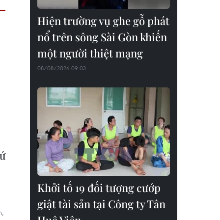
Hiện trường vụ ghe gỗ phát
nổ trên sông Sài Gòn khiến
một người thiệt mạng
08/08/2026 09:03
hứ
Khởi tố 19 đối tượng cướp
giật tài sản tại Công ty Tân
n,