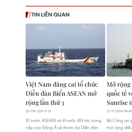
TIN LIÊN QUAN
Việt Nam đăng cai tổ chức
Mở rộng 
Diễn đàn Biển ASEAN mở
quốc tế v
rộng lần thứ 3
Sunrise 
23/08/2014 11:13
12/11/2014 08:4
10 nước ASEAN và 8 nước đối tác trong
Bộ Công an p
cấp cao Đông Á sẽ tham dự Diễn đàn
mở rộng điều 