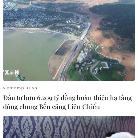
Tổng Biên tập: TRẦN TIẾN DUẨN
Phó Tổng Biên tập: NGUYỄN THỊ TÁM, KHÚC THANH
THỦY
Sở hữu trí tuệ
Quy định sử dụng
RSS
Hỗ trợ
Ngôn ngữ
TTXVN
Dịch vụ tin
Quảng cáo
Liên hệ
vietnamplus.vn
Đầu tư hơn 6.209 tỷ đồng hoàn thiện hạ tầng
dùng chung Bến cảng Liên Chiểu
Giấy phép số: 1374/GP-BTTTT do Bộ Thông tin và Truyền thông
cấp ngày 11/9/2008.
Quảng cáo: Phó TBT Nguyễn Thị Tám: 093.5958688, Email:
tamvna@gmail.com