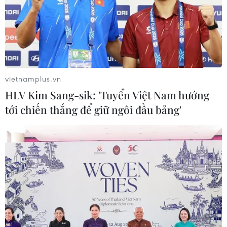
Quan hệ Đối tác chiến
lược toàn diện Việt Nam-Thái Lan
04/08/2026 23:22
vietnamplus.vn
HLV Kim Sang-sik: 'Tuyển Việt Nam hướng
Nâng cao nhận thức về vai trò chủ
tới chiến thắng để giữ ngôi đầu bảng'
động, tích cực của Việt Nam trong
ASEAN
04/08/2026 14:09
Việt Nam-Lào đẩy mạnh hợp tác về lý
luận và chính trị
04/08/2026 13:39