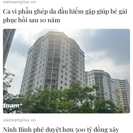
vietnamplus.vn
Ca vi phẫu ghép da đầu hiếm gặp giúp bé gái
phục hồi sau 10 năm
#Quốc phòng
#Tập trận chung
#Đường biên giới
#Eo biển Malacca
Indonesia
Malaysia
Theo dõi VietnamPlus
TIN CÙNG CHUYÊN MỤC
vietnamplus.vn
Bộ trưởng Bộ Quốc phòng Malaysia
Ninh Bình phê duyệt hơn 500 tỷ đồng xây