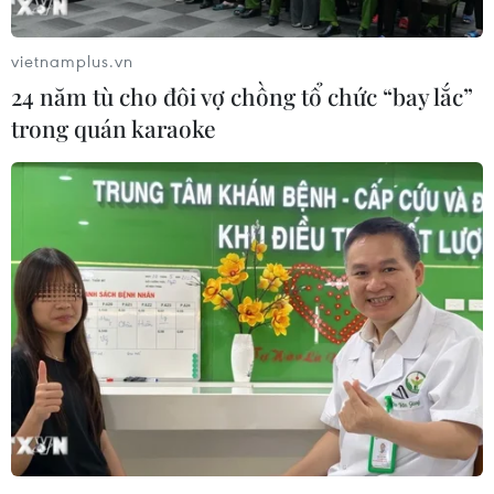
Hai bên cũng nhất trí tăng cường hợp tác trong
việc bảo vệ các đường biên giớitrên bộ và trên
vietnamplus.vn
biển giữa hai nước, đặc biệt ở Eo biển
24 năm tù cho đôi vợ chồng tổ chức “bay lắc”
Malacca./.
trong quán karaoke
(TTXVN/Vietnam+)