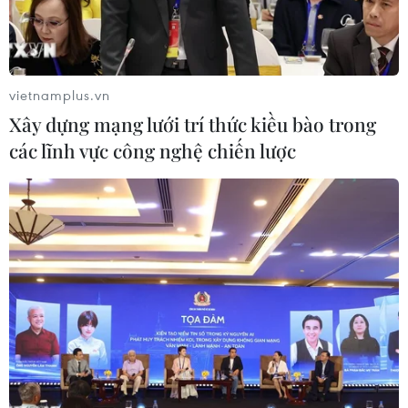
vietnamplus.vn
Xây dựng mạng lưới trí thức kiều bào trong
các lĩnh vực công nghệ chiến lược
Người tị nạn Haiti xếp hàng đăng ký tại Ủy ban quốc gia về
người tị nạn ở Tijuana, bang Baja California, Mexico. (Ảnh:
AFP/TTXVN)
Viện Di trú Quốc gia Mexico (INM) ngày 28/10
thông báo sẽ cấp thị thực nhân đạo cho trẻ em