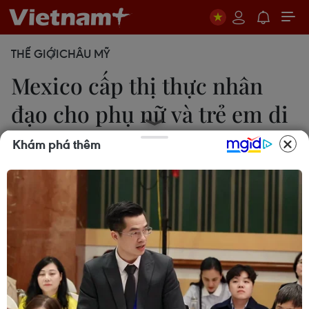
THẾ GIỚI
CHÂU MỸ
Mexico cấp thị thực nhân
đạo cho phụ nữ và trẻ em di
cư
Khám phá thêm
Hồng Hạnh
29/10/2021 04:25
Thị thực sẽ có thời hạn trong một năm, qua đó cho
phép người di cư tiếp cận các dịch vụ công như
chăm sóc sức khỏe và tìm kiếm việc làm tại
Mexico.