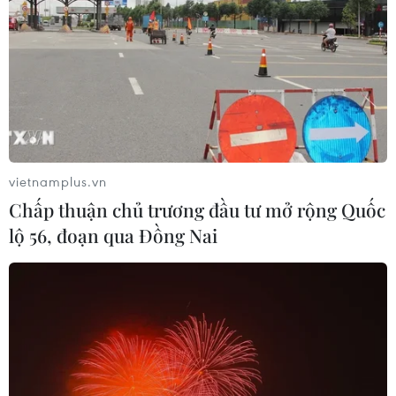
vietnamplus.vn
Chấp thuận chủ trương đầu tư mở rộng Quốc
lộ 56, đoạn qua Đồng Nai
Đặc phái viên Mỹ tại Haiti từ chức liên
quan trục xuất người tị nạn
23/09/2021 13:53
Trong đơn xin từ chức, ông Foote khẳng định ông sẽ
không liên quan đến quyết định "phản tác dụng" của
Chính phủ Mỹ trục xuất hàng nghìn người Haiti tị nạn và