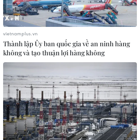
Mỹ: Lãi suất thế chấp tăng lên mức
cao nhất kể từ tháng Bảy năm ngoái
07/08/2026 00:05
vietnamplus.vn
Thành lập Ủy ban quốc gia về an ninh hàng
không và tạo thuận lợi hàng không
Mỹ siết chặt quyền công dân theo nơi
sinh, mở rộng chống “du lịch sinh
con”
06/08/2026 22:59
Bộ Ngoại giao Mỹ mở rộng kiểm tra
mạng xã hội đối với đương đơn xin
thị thực
06/08/2026 22:52