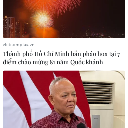
nhập cư bất hợp pháp về nước.
vietnamplus.vn
Thành phố Hồ Chí Minh bắn pháo hoa tại 7
điểm chào mừng 81 năm Quốc khánh
Mỹ và Mexico tập trung giải quyết vấn đề
người di cư Haiti
10/10/2021 00:34