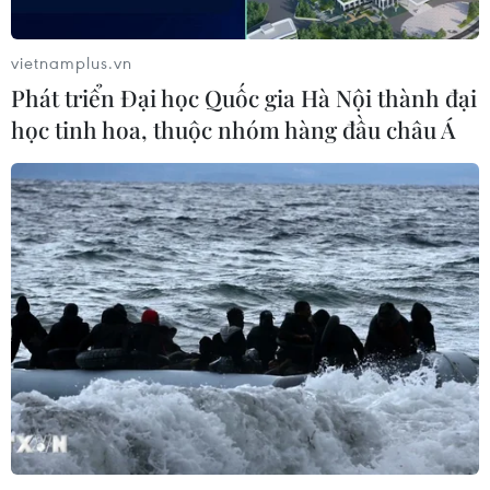
Tổng thống Donald Trump bổ nhiệm
Cố vấn pháp lý mới của Nhà Trắng
vietnamplus.vn
10/08/2026 01:51
Phát triển Đại học Quốc gia Hà Nội thành đại
học tinh hoa, thuộc nhóm hàng đầu châu Á
Lầu Năm Góc đốc thúc ngành công
nghiệp quốc phòng Mỹ tăng tốc sản
xuất vũ khí
09/08/2026 23:09
WHO lên tiếng sau vụ phá hủy kho
vật tư y tế tại Ukraine
09/08/2026 15:11
Cơ hội và bài toán chính sách cho