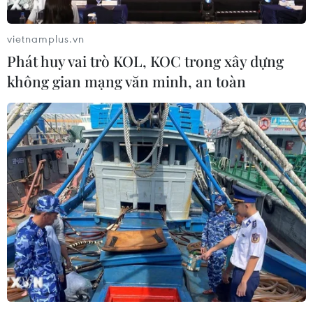
và phụ nữ có thai trong đoàn người di cư đang
di chuyển từ miền Nam lên miền Bắc nước này.
vietnamplus.vn
Thị thực trên sẽ có thời hạn trong một năm, qua
Phát huy vai trò KOL, KOC trong xây dựng
đó cho phép người di cư tiếp cận các dịch vụ
không gian mạng văn minh, an toàn
công như chăm sóc sức khỏe và tìm kiếm việc
làm tại Mexico.
Hiện tại, các nhân viên INM đang hỗ trợ các
nhóm người dễ bị tổn thương trong đoàn di cư,
trong đó có trẻ em và phụ nữ mang thai, sau khi
những người này đi bộ hàng chục km dưới
nhiệt độ 40 độ C.
[Đoàn người di cư Trung Mỹ tiếp tục hành
trình qua Mexico tới Mỹ]
Vào ngày 23/10 vừa qua, hàng chục nghìn người