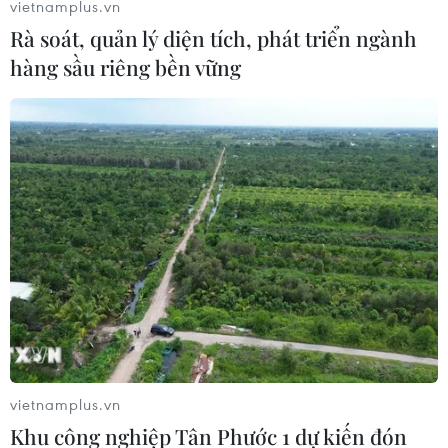
vietnamplus.vn
Rà soát, quản lý diện tích, phát triển ngành
hàng sầu riêng bền vững
Lượng người di cư giảm kỷ lục do nhiều
nước đóng biên giới vì đại dịch
29/10/2021 00:05
Trong báo cáo xu hướng di cư quốc tế công bố ngày
28/10, Tổ chức Hợp tác và Phát triển Kinh tế (OECD) cho
biết trong năm ngoái, có khoảng 3,7 triệu người đã
nhập cư tại 38 nền kinh tế thuộc OECD.
vietnamplus.vn
Khu công nghiệp Tân Phước 1 dự kiến đón