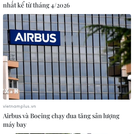
bang biên giới Chiapas, trong khi chờ xét duyệt
nhất kể từ tháng 4/2026
đơn tị nạn./.
(TTXVN/Vietnam+)
vietnamplus.vn
Airbus và Boeing chạy đua tăng sản lượng
máy bay
#thị thực nhân đạo
#người di cư
#xét duyệt đơn tị nạn