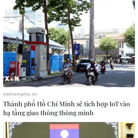
#hành trình tới Mỹ
Mexico
Theo dõi VietnamPlus
TIN LIÊN QUAN
vietnamplus.vn
Thành phố Hồ Chí Minh sẽ tích hợp IoT vào
hạ tầng giao thông thông minh