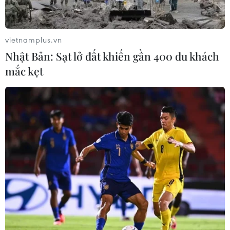
Mỹ chi hơn 2,2 tỷ USD mua thêm 4
trung tâm giam giữ người nhập cư
trái phép
vietnamplus.vn
07/08/2026 22:47
Nhật Bản: Sạt lở đất khiến gần 400 du khách
mắc kẹt
Canada áp dụng biện pháp tự vệ tạm
thời với tủ gỗ và tủ lavabo nhập khẩu
07/08/2026 14:52
Kinh tế Mỹ bất ngờ mất 23.000 việc
làm trong tháng 7
07/08/2026 13:57
Tổng thống Mỹ Donald Trump nói