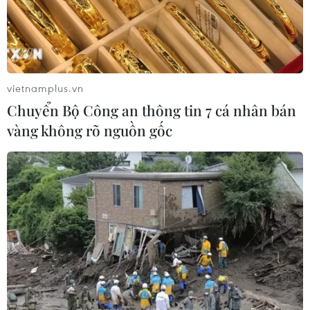
Thượng viện Mỹ thông qua dự luật
trừng phạt Nga
08/08/2026 03:50
vietnamplus.vn
Chuyển Bộ Công an thông tin 7 cá nhân bán
Canada, Mỹ đàm phán thỏa thuận
vàng không rõ nguồn gốc
thương mại tạm thời nhằm hạ nhiệt
căng thẳng
07/08/2026 23:53
Tổng thống đắc cử của Colombia
Abelardo De La Espriella nhậm chức
07/08/2026 23:12