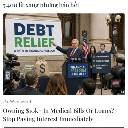
chục lần so với tổng ngân sách mà Chính phủ
5.400 lít xăng nhưng báo hết
Mexico chi trả cho các chương trình an sinh xã
hội./.
(TTXVN/Vietnam+)
JG Wentworth
Owning $10k+ In Medical Bills Or Loans?
Stop Paying Interest Immediately