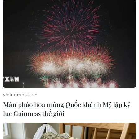
#Mexico
#tai nạn xe buýt
#Lật xe buýt
#thiệt mạng
#thương vong
#nạn nhân
#tai nạn giao thông
Mexico
Theo dõi VietnamPlus
vietnamplus.vn
Màn pháo hoa mừng Quốc khánh Mỹ lập kỷ
TIN LIÊN QUAN
lục Guinness thế giới