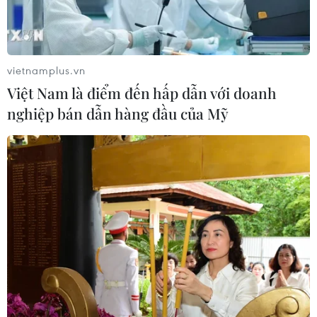
Mỹ truy tố đối tượng bị bắt tại sân
golf của Tổng thống Trump
vietnamplus.vn
05/08/2026 06:57
Việt Nam là điểm đến hấp dẫn với doanh
nghiệp bán dẫn hàng đầu của Mỹ
Mỹ cấm xuất khẩu vật liệu pin tái chế
và phế liệu vonfram trong một năm
05/08/2026 06:53
Xem thêm