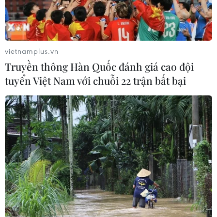
nhất 23 người thiệt mạng
26/07/2023 15:06
Một vụ tai nạn xe buýt nghiêm trọng đã xảy ra ở làng
Ngeune Sarre, vùng Louga của Senegal ngày 26/7 làm
vietnamplus.vn
ít nhất 23 người thiệt mạng và 52 khác người bị thương.
Truyền thông Hàn Quốc đánh giá cao đội
tuyển Việt Nam với chuỗi 22 trận bất bại