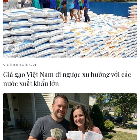
vietnamplus.vn
Giá gạo Việt Nam đi ngược xu hướng với các
nước xuất khẩu lớn
Mexico: Tai nạn xe buýt thảm khốc khiến
ít nhất 15 người thiệt mạng
03/08/2023 23:12
Chiếc xe buýt của hãng Elite chở khách về hướng thành
phố Tijuana đã lao ra khỏi đường cao tốc và rơi xuống