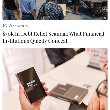
JG Wentworth
$30k In Debt Relief Scandal: What Financial
Institutions Quietly Conceal
Hiện trường một vụ tai nạn xe buýt tại Mexico. (Ảnh: The New
York Times)
Giới chức Mexico ngày 21/11 cho biết ít nhất 12
người đã thiệt mạng và 58 người bị thương khi
một xe buýt bị lật trên đường cao tốc ở bang
Veracruz, thuộc khu vực Đông Nam nước này.
Tai nạn xảy ra vào sáng 21/11 trên đường cao