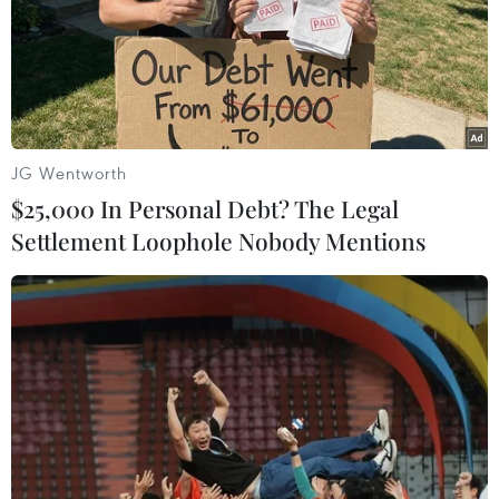
hẻm núi khiến ít nhất 15 người thiệt mạng và 21 người
khác bị thương.
JG Wentworth
$25,000 In Personal Debt? The Legal
Settlement Loophole Nobody Mentions
Senegal: Tai nạn xe buýt thảm khốc, làm ít