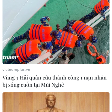
06/08/2026 22:59
Bộ Ngoại giao Mỹ mở rộng kiểm tra
mạng xã hội đối với đương đơn xin
thị thực
06/08/2026 22:52
Chủ tịch Quốc hội Trần Thanh Mẫn
tiếp Đại sứ Hoa Kỳ Jennifer Wicks
vietnamplus.vn
06/08/2026 13:43
Vùng 3 Hải quân cứu thành công 1 nạn nhân
bị sóng cuốn tại Mũi Nghê
Tổng thống Trump bác tin Mỹ thiếu
hụt vũ khí vì chiến dịch Trung Đông
06/08/2026 09:40