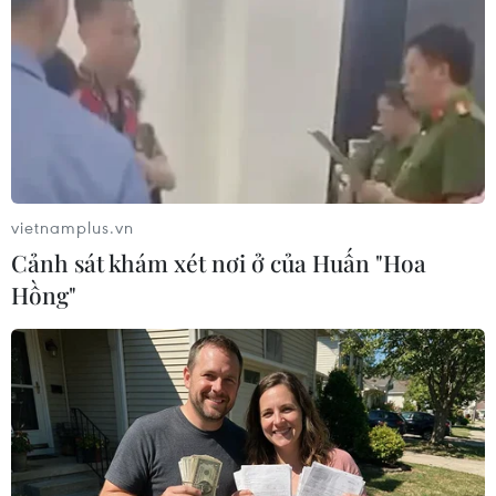
Khởi tố, bắt tạm giam chủ cơ sở Mầm
Xanh hành hạ trẻ mầm non
28/11/2017 03:55
Viện Kiểm sát Nhân dân Quận 12, Thành phố Hồ Chí
Minh, đã phê chuẩn quyết định khởi tố bị can, bắt tạm
giam bà Phạm Thị Mỹ Linh, sinh năm 1974, chủ cơ sở
vietnamplus.vn
mầm non Mầm Xanh về tội "hành hạ người khác."
Cảnh sát khám xét nơi ở của Huấn "Hoa
Hồng"