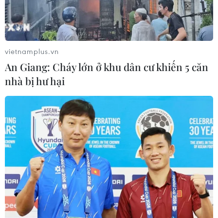
vietnamplus.vn
An Giang: Cháy lớn ở khu dân cư khiến 5 căn
nhà bị hư hại
Nhóm lớp mẫu giáo tư thục sẽ được tăng
từ 50 lên 70 trẻ?
28/03/2018 09:07
Theo Dự thảo Thông tư Sửa đổi, bổ sung Quy chế tổ
chức và hoạt động trường mầm non tư thục, số trẻ trong
một nhóm trẻ, lớp mẫu giáo độc lập tư thục có không
quá 70 trẻ.