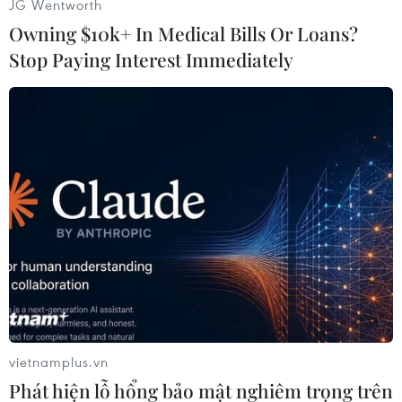
JG Wentworth
cũng đã tiến hành hồi sức thở máy, ép tim
Owning $10k+ In Medical Bills Or Loans?
nhưng không cứu được cháu bé. Theo gia đình,
Stop Paying Interest Immediately
cháu bé có tiền sử hay bị ngất.
Các lực lượng chức năng đang tiến hành giám
định pháp y và điều tra nguyên nhân dẫn đến
vụ việc./.
(TTXVN/Vietnam+)
vietnamplus.vn
Phát hiện lỗ hổng bảo mật nghiêm trọng trên