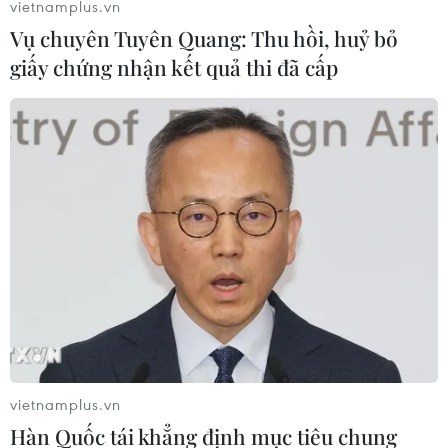
vietnamplus.vn
Nội, địa bàn Thủ đô hiện có 1.084 trường mầm non
Vụ chuyên Tuyên Quang: Thu hồi, huỷ bỏ
nhưng số lượng này vẫn chưa đủ đáp ứng được nhu
giấy chứng nhận kết quả thi đã cấp
cầu gửi trẻ của người dân.
vietnamplus.vn
Hàn Quốc tái khẳng định mục tiêu chung
Lắp camera, liệu trẻ mầm non có