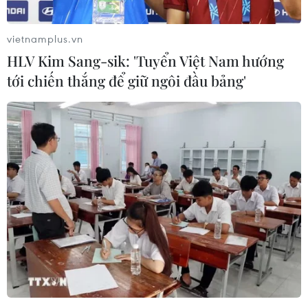
vietnamplus.vn
HLV Kim Sang-sik: 'Tuyển Việt Nam hướng
tới chiến thắng để giữ ngôi đầu bảng'
Nhiều trường mầm non ở Hà Nội đang
trong tình trạng quá tải
17/04/2018 02:43
Theo Giám đốc Sở Giáo dục và Đào tạo thành phố Hà