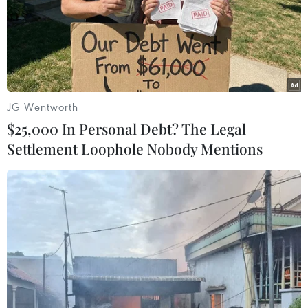
Hỗ trợ kinh phí ăn trưa cho trẻ mẫu giáo
JG Wentworth
vùng khó khăn
$25,000 In Personal Debt? The Legal
11/01/2018 09:09
Settlement Loophole Nobody Mentions
Thủ tướng Chính phủ vừa ban hành Nghị định quy định
chính sách hỗ trợ ăn trưa đối với trẻ em mẫu giáo thuộc
khu vực khó khăn. Mức hỗ trợ bằng 10% mức lương cơ
sở/trẻ/tháng.