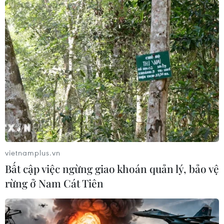
TP.HCM: Chủ cơ sở Mầm Xanh bạo hành
trẻ em lĩnh án 3 năm tù giam
25/07/2018 08:15
Tòa án nhân dân Quận 12, Thành phố Hồ Chí Minh, đã
đưa ra xét xử sơ thẩm vụ án “Hành hạ người khác” đối
với ba bảo mẫu của cơ sở mầm non tư thục Mầm Xanh.
vietnamplus.vn
Bất cập việc ngừng giao khoán quản lý, bảo vệ
rừng ở Nam Cát Tiên