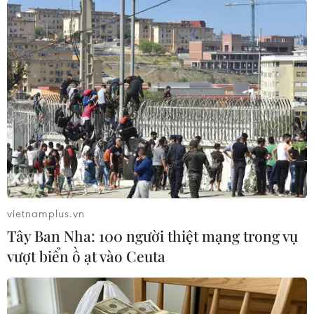
TIN LIÊN QUAN
vietnamplus.vn
Tây Ban Nha: 100 người thiệt mạng trong vụ
vượt biển ồ ạt vào Ceuta
Lai Châu: Ăn quả dâu mới phun thuốc
sâu, 2 trẻ mầm non tử vong