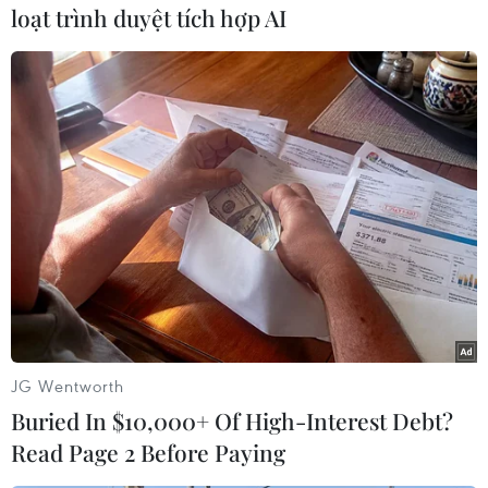
loạt trình duyệt tích hợp AI
#Đồ chơi
#Mầm non
#Lò Ngọc Quyên
#Điện Biên
#Trường Mầm non bản Xôm
#Giám định pháp y
#tin tức thời sự
#tin tức hot
#thời sự thế giới
#VietnamPlus
Điện Biên
Theo dõi VietnamPlus
JG Wentworth
Buried In $10,000+ Of High-Interest Debt?
Read Page 2 Before Paying