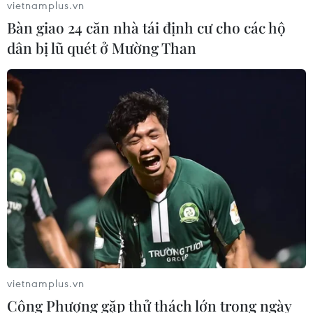
vietnamplus.vn
Bàn giao 24 căn nhà tái định cư cho các hộ
dân bị lũ quét ở Mường Than
TIN CÙNG CHUYÊN MỤC
Vụ chuyên Tuyên Quang: Thu hồi,
hủy bỏ giấy chứng nhận kết quả thi
đã cấp
06/08/2026 13:55
Khuyến khích các cơ sở giáo dục đại
học cạnh tranh bằng chất lượng
06/08/2026 13:41
vietnamplus.vn
Công Phượng gặp thử thách lớn trong ngày