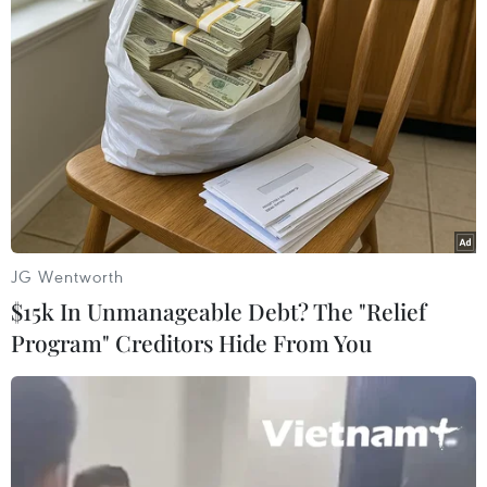
01/10/2015 11:37
Khi đến nhà bạn ở cùng bản để rủ nhau đi học, thấy
cây dâu nhà bạn có quả chín, hai cháu Lù Thị Kim Vân
và Lò Thị Lê liền hái quả và ăn mà không biết chủ nhà
vừa phun thuốc trừ sâu hôm trước.
JG Wentworth
$15k In Unmanageable Debt? The "Relief
Program" Creditors Hide From You