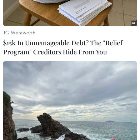
JG Wentworth
$15k In Unmanageable Debt? The "Relief
Program" Creditors Hide From You
Bệnh viện Đa khoa thị xã Bỉm Sơn. (Ảnh: Hoa Mai/TTXVN)
Tối 23/2, ông Trịnh Xuân Hiệp, Giám đốc Trung
tâm Y tế Bỉm Sơn (thị xã Bỉm Sơn, tỉnh Thanh
Hóa) xác nhận tại Bệnh viện Đa khoa thị xã Bỉm