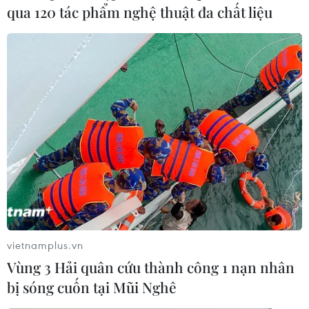
qua 120 tác phẩm nghệ thuật đa chất liệu
Vắcxin COVID-19 sẽ được tiêm trên cả
nước, ưu tiên 11 đối tượng
23/02/2021 08:13
Bộ Y tế cho biết Bộ chọn mua các vắcxin an toàn, có
hiệu lực bảo vệ cao, được Tổ chức Y tế thế giới tiền
thẩm định, đã được phê chuẩn bởi một cơ quan quản lý
dược nghiêm ngặt (SRA), giá cả phù hợp.
vietnamplus.vn
Vùng 3 Hải quân cứu thành công 1 nạn nhân
bị sóng cuốn tại Mũi Nghê