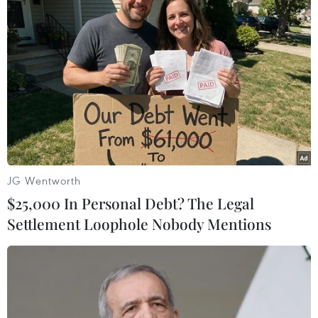
Ông Lương Ngọc Trương, Giám đốc Trung tâm
Kiểm soát bệnh tật tỉnh Thanh Hóa cho biết
hiện Trung tâm đang khẩn trương làm các xét
nghiệm về COVID-19 lần 2 cho trường hợp anh
M./.
(TTXVN/Vietnam+)
JG Wentworth
$25,000 In Personal Debt? The Legal
Settlement Loophole Nobody Mentions