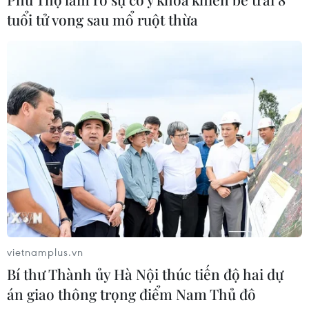
Lâm Đồng rà soát toàn bộ cơ sở kinh
tuổi tử vong sau mổ ruột thừa
doanh thức ăn đường phố sau các vụ
ngộ độc
30/07/2026 08:24
Xem thêm
CƠ QUAN CHỦ QUẢN: THÔNG TẤN XÃ VIỆT NAM
Tổng Biên tập: TRẦN TIẾN DUẨN
vietnamplus.vn
Bí thư Thành ủy Hà Nội thúc tiến độ hai dự
Phó Tổng Biên tập: NGUYỄN THỊ TÁM, KHÚC THANH
án giao thông trọng điểm Nam Thủ đô
THỦY