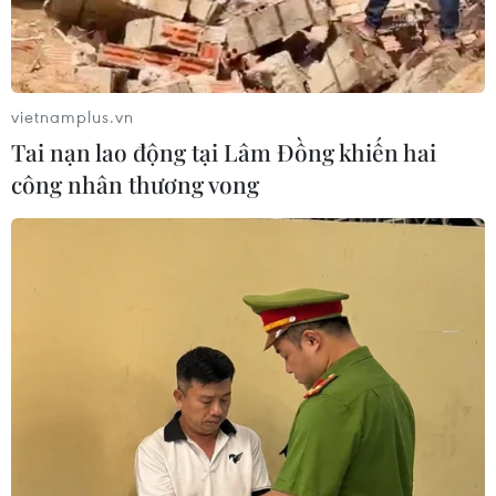
vừa được phát hiện tử vong tại Khách sạn Somesert
West Point, có nhiễm virus SARS-CoV-2.
vietnamplus.vn
Tai nạn lao động tại Lâm Đồng khiến hai
công nhân thương vong
​Lấy mẫu xét nghiệm F1, F2 của người đàn