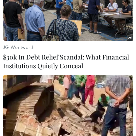
JG Wentworth
$30k In Debt Relief Scandal: What Financial
Institutions Quietly Conceal
Hà Nội triển khai phòng, chống dịch liên
quan đến bệnh nhân người Nhật
14/02/2021 13:45
Ngày 14/2, UBND phường Quảng An, quận Tây Hồ, Hà
Nội cho biết một người nước ngoài (quốc tịch Nhật Bản)