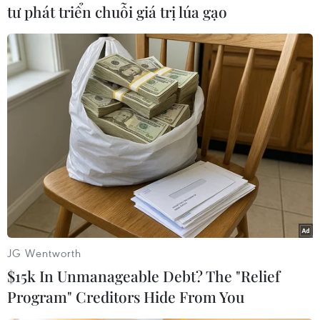
tư phát triển chuỗi giá trị lúa gạo
Theo dõi VietnamPlus
TIN CÙNG CHUYÊN MỤC
Xung đột Hamas-Israel: Ai Cập kêu
gọi các bên tuân thủ kế hoạch hòa
bình Gaza
JG Wentworth
10/08/2026 04:22
$15k In Unmanageable Debt? The "Relief
Program" Creditors Hide From You
Đạt tiến triển với Oman, Iran vẫn siết