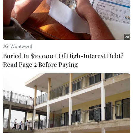
08/08/2026 11:51
Mỹ có đang chuẩn bị một
chiến lược mới nhằm vào Iran?
07/08/2026 10:08
JG Wentworth
Buried In $10,000+ Of High-Interest Debt?
Read Page 2 Before Paying
Mỹ can thiệp khẩn cấp, ngăn
Israel mở rộng đòn trừng phạt
Hezbollah
07/08/2026 02:31
Syria: Nổ xe buýt gần thủ đô
Damascus khiến 2 người chết và 13
người bị thương