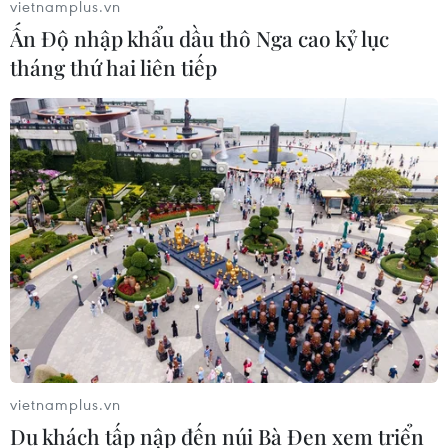
vietnamplus.vn
Ấn Độ nhập khẩu dầu thô Nga cao kỷ lục
Từ hạt nhân đến eo biển
tháng thứ hai liên tiếp
Hormuz: Đòn bẩy chiến lược mới của
Iran
06/08/2026 04:36
Xung đột Hamas-Israel: Israel chưa
chấp thuận kế hoạch về Dải Gaza
06/08/2026 03:45
Mỹ dỡ bỏ lệnh trừng phạt đối với
hãng hàng không Iraq
06/08/2026 03:34
vietnamplus.vn
Du khách tấp nập đến núi Bà Đen xem triển