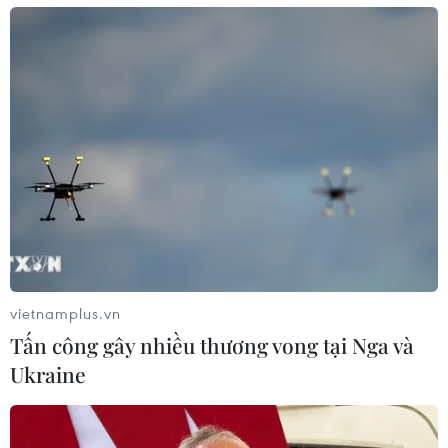
hàng hải mới qua eo biển Hormuz
04/08/2026 22:42
Xem thêm
CƠ QUAN CHỦ QUẢN: THÔNG TẤN XÃ VIỆT NAM
vietnamplus.vn
Tổng Biên tập: TRẦN TIẾN DUẨN
Tấn công gây nhiều thương vong tại Nga và
Phó Tổng Biên tập: NGUYỄN THỊ TÁM, KHÚC THANH
Ukraine
THỦY