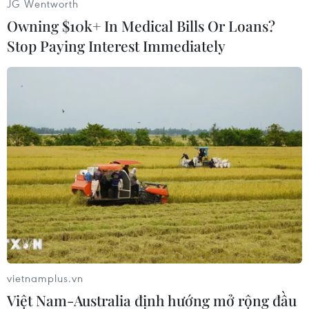
JG Wentworth
Owning $10k+ In Medical Bills Or Loans?
(Vietnam+)
Stop Paying Interest Immediately
vietnamplus.vn
#Syria
#Damascus
#Ám sát
#Khủng bố
Syria
Việt Nam-Australia định hướng mở rộng đầu