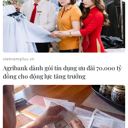
09/08/2026 15:11
Xung đột tại Trung Đông: Israel bác
kế hoạch giải giáp Hamas tại Dải
Gaza
09/08/2026 14:11
vietnamplus.vn
Agribank dành gói tín dụng ưu đãi 70.000 tỷ
Iran ra điều kiện yêu cầu Mỹ rút
đồng cho động lực tăng trưởng
quân, bồi thường để mở lại eo biển
Hormuz
09/08/2026 07:08
Tổng thống Iran nhấn mạnh Tehran
sẽ không bị ép buộc phải đầu hàng