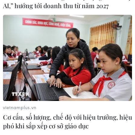
AI,” hướng tới doanh thu từ năm 2027
TIN CÙNG CHUYÊN MỤC
vietnamplus.vn
Áp thấp nhiệt đới trên vịnh Bắc Bộ sẽ
gây ảnh hưởng thế nào tới Việt Nam?
Cơ cấu, số lượng, chế độ với hiệu trưởng, hiệu
phó khi sắp xếp cơ sở giáo dục
07/08/2026 14:38