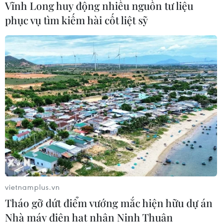
Vĩnh Long huy động nhiều nguồn tư liệu
06/08/2026 23:00
phục vụ tìm kiếm hài cốt liệt sỹ
Mưa lớn gây ngập lụt, chia cắt nhiều
khu vực ở Nghệ An
06/08/2026 13:06
Đắk Lắk truy quét, xử lý tình trạng
phá rừng, lấn chiếm đất rừng
06/08/2026 12:36
Cảnh báo mưa cường độ lớn trên
vietnamplus.vn
100mm tại Bắc Bộ, Thanh Hóa và
Tháo gỡ dứt điểm vướng mắc hiện hữu dự án
Nghệ An
Nhà máy điện hạt nhân Ninh Thuận