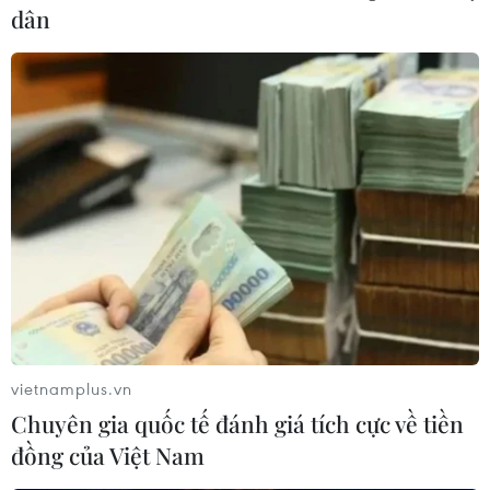
dân
Hơn 260 trường học ở các vùng lũ Hà Tĩnh
tổ chức lễ khai giảng muộn
09/09/2019 07:13
Lễ khai giảng hôm nay được tổ chức tuy ngắn gọn
nhưng vẫn tạo được không khí hứng khởi, trang nghiêm
cho giáo viên và học sinh trước thềm năm học 2019-
2020.
vietnamplus.vn
Chuyên gia quốc tế đánh giá tích cực về tiền
đồng của Việt Nam