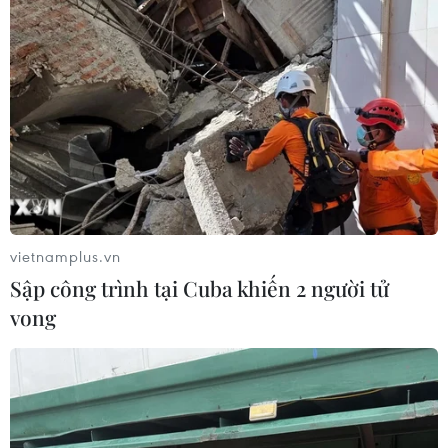
Indonesia nỗ lực khống chế cháy
rừng tại Vườn Quốc gia Núi Bromo
07/08/2026 10:56
Thụy Sĩ khó đạt mục tiêu giảm phát
thải khí nhà kính vào năm 2030
07/08/2026 09:42
vietnamplus.vn
Sập công trình tại Cuba khiến 2 người tử
Bão Dolphin càn quét các đảo miền
vong
Nam Nhật Bản, sân bay Okinawa
phải đóng cửa
07/08/2026 09:10