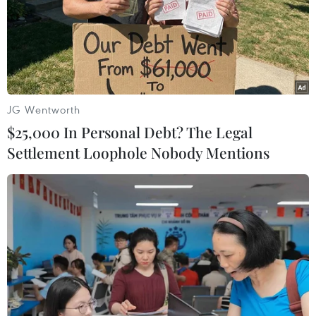
JG Wentworth
#Mưa lớn
#Sạt lở đất
#Ngập lụt
$25,000 In Personal Debt? The Legal
#Tìm kiếm cứu nạn
#Nước lũ
Hà Giang
Settlement Loophole Nobody Mentions
Quảng Ninh
Tuyên Quang
Theo dõi VietnamPlus