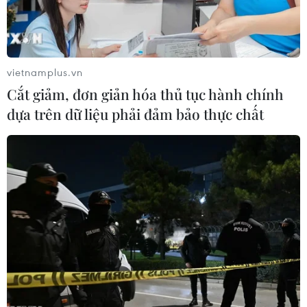
TIN LIÊN QUAN
vietnamplus.vn
Cắt giảm, đơn giản hóa thủ tục hành chính
dựa trên dữ liệu phải đảm bảo thực chất
Đêm 8 và ngày 9/9, vùng núi Bắc Bộ có
mưa to đến rất to và dông mạnh