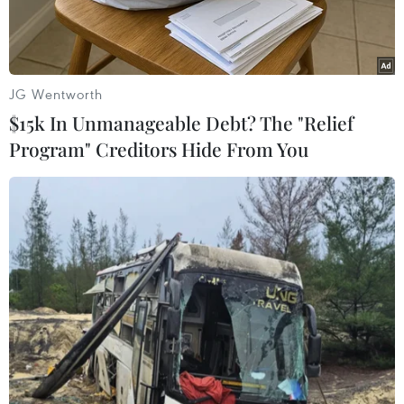
JG Wentworth
$15k In Unmanageable Debt? The "Relief
Program" Creditors Hide From You
Mưa lớn khiến trên 300 ngôi nhà của huyện Yên Minh, tỉnh Hà
Giang bị ngập úng. (Ảnh: TTXVN)
Theo thông tin từ Ban Chỉ huy Phòng chống
thiên tai và Tìm kiếm cứu nạn tỉnh Hà Giang,
đêm 9 và ngày 10/9, tại Hà Giang đã xảy ra mưa