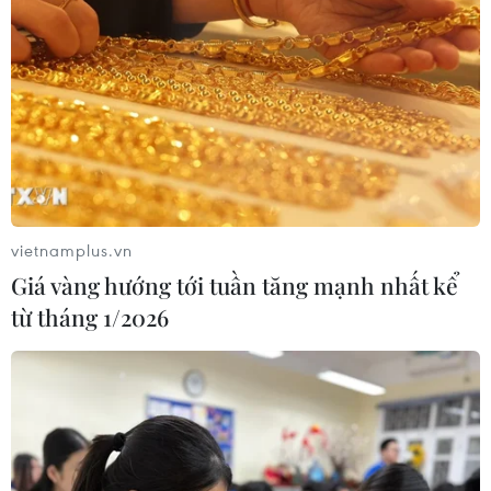
Cảnh báo lũ quét, sạt lở đất ở 8 tỉnh
khu vực Bắc Bộ và Thanh Hóa
06/08/2026 03:47
Xem thêm
vietnamplus.vn
Giá vàng hướng tới tuần tăng mạnh nhất kể
từ tháng 1/2026
CƠ QUAN CHỦ QUẢN: THÔNG TẤN XÃ VIỆT NAM
Tổng Biên tập: TRẦN TIẾN DUẨN
Phó Tổng Biên tập: NGUYỄN THỊ TÁM, KHÚC THANH
THỦY