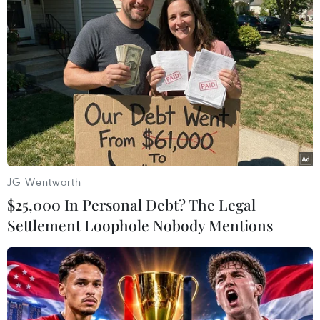
JG Wentworth
$25,000 In Personal Debt? The Legal
Settlement Loophole Nobody Mentions
Mỹ: Bão lớn kém theo mưa đá gây mất
điện trên diện rộng tại nhiều bang
10/05/2019 22:40