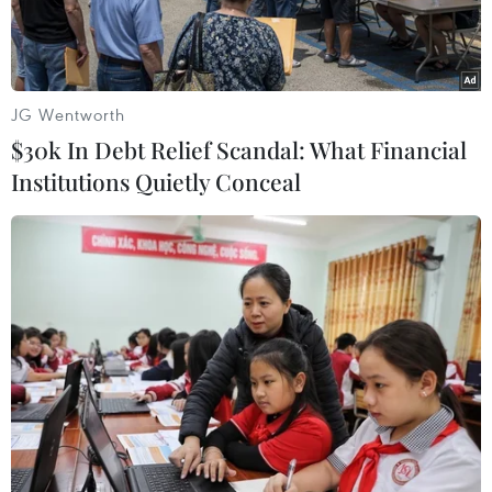
JG Wentworth
$30k In Debt Relief Scandal: What Financial
Institutions Quietly Conceal
Ảnh minh họa. (Nguồn: THX/TTXVN)
Mưa lớn kéo dài suốt tuần qua đã gây ra lũ lụt
nghiêm trọng ở khu vực miền Nam Trung Quốc,
khiến ít nhất 19 người thiệt mạng - tính đến