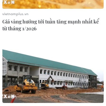
vietnamplus.vn
Xem thêm
Giá vàng hướng tới tuần tăng mạnh nhất kể
từ tháng 1/2026
CƠ QUAN CHỦ QUẢN: THÔNG TẤN XÃ VIỆT NAM
Tổng Biên tập: TRẦN TIẾN DUẨN
Phó Tổng Biên tập: NGUYỄN THỊ TÁM, KHÚC THANH
THỦY
Sở hữu trí tuệ
Quy định sử dụng
RSS
Hỗ trợ