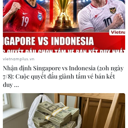
Mưa bão kèm theo mưa đá đã gây ngập lụt khu vực
ven biển từ thành phố Houston của bang Texas đến
bang Louisiana, khiến mực nước đo được lên tới 101mm,
hệ thống đường cao tốc và điện cũng bị cắt đứt.
vietnamplus.vn
Nhận định Singapore vs Indonesia (20h ngày
7/8): Cuộc quyết đấu giành tấm vé bán kết
duy …