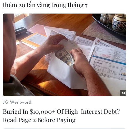
thêm 20 tấn vàng trong tháng 7
#Trung Quốc
#Quảng Tây
#Mưa lũ
#Thiệt mạng
#Nước lũ
Trung Quốc
Theo dõi VietnamPlus
JG Wentworth
TIN LIÊN QUAN
Buried In $10,000+ Of High-Interest Debt?
Read Page 2 Before Paying