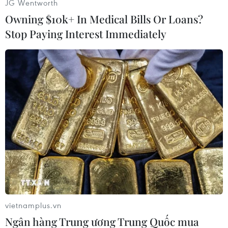
JG Wentworth
người đã thiệt mạng và một người mất tích,
Owning $10k+ In Medical Bills Or Loans?
trong khi nhiều tuyến giao thông bị phá hủy
Stop Paying Interest Immediately
nghiêm trọng do mưa lớn và nhiều ngôi nhà bị
gió thổi tốc mái./.
(TTXVN/Vietnam+)
vietnamplus.vn
Ngân hàng Trung ương Trung Quốc mua