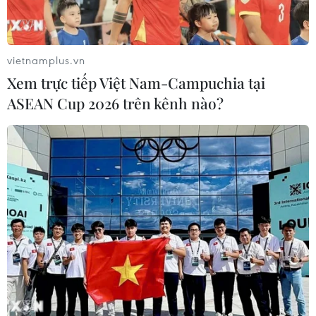
vietnamplus.vn
Xem trực tiếp Việt Nam-Campuchia tại
ASEAN Cup 2026 trên kênh nào?
Mưa to tại tỉnh Điện Biên, hai mẹ con bị lũ
cuốn mất tích
03/06/2019 11:38
Theo báo cáo nhanh từ Ban Chỉ huy Phòng, chống thiên
tai và Tìm kiếm cứu nạn tỉnh Điện Biên, vào lúc 7 giờ 30
phút ngày 3/6, mưa lũ đã cuốn hai người mất tích.