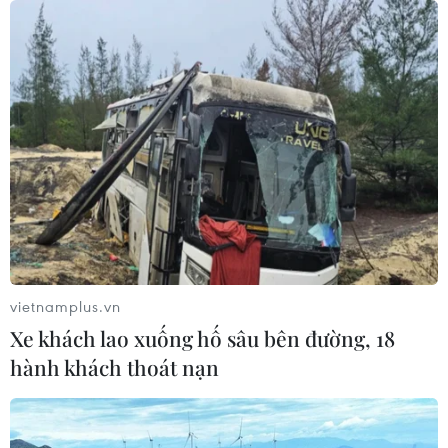
Miền Bắc giảm mưa từ đêm
nay, cuối tuần chuyển nắng nóng
07/08/2026 04:41
Xuất hiện áp thấp nhiệt đới trên khu
vực vịnh Bắc Bộ
07/08/2026 03:54
Lào Cai khẩn trương tìm kiếm 2
vietnamplus.vn
người mất tích do mưa lũ
Xe khách lao xuống hố sâu bên đường, 18
07/08/2026 03:04
hành khách thoát nạn
Khẩn trương phân luồng giao thông