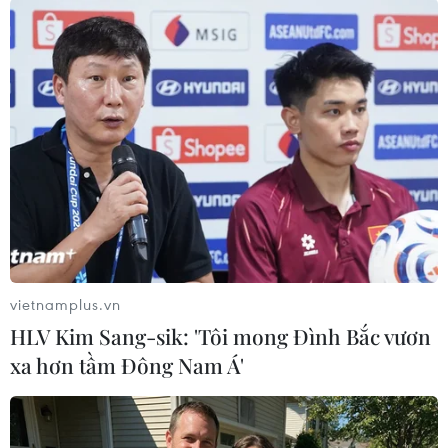
Iran: 77 người thiệt mạng do lũ, sơ tán
hàng chục nghìn người
vietnamplus.vn
10/04/2019 13:52
HLV Kim Sang-sik: 'Tôi mong Đình Bắc vươn
Nhà chức trách Iran đã ra chỉ thị sơ tán cư dân tại nhiều
xa hơn tầm Đông Nam Á'
khu vực của thành phố Ahvaz, thuộc tỉnh Khuzestan,
trong khi số người thiệt mạng do trận lũ nghiêm trọng
đã lên tới 77 người.