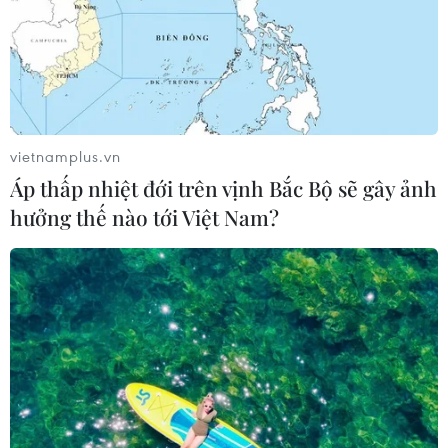
vietnamplus.vn
Áp thấp nhiệt đới trên vịnh Bắc Bộ sẽ gây ảnh
TIN CÙNG CHUYÊN MỤC
hưởng thế nào tới Việt Nam?
Áp thấp nhiệt đới trên vịnh Bắc Bộ sẽ
gây ảnh hưởng thế nào tới Việt Nam?
07/08/2026 14:38
Nứt núi, Thanh Hóa sơ tán khẩn cấp
nhiều hộ dân