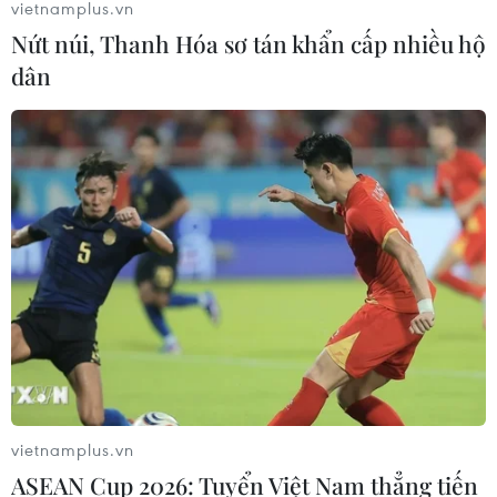
vietnamplus.vn
Nứt núi, Thanh Hóa sơ tán khẩn cấp nhiều hộ
Từ Quảng Ninh đến Quảng Trị chủ
dân
động ứng phó với áp thấp nhiệt đới
07/08/2026 08:21
Hạn hán nghiêm trọng đe dọa "huyết
mạch" kinh tế châu Âu
07/08/2026 07:58
17 giờ ngày 7/8, mở cửa tràn xả mặt
điều tiết hồ chứa thủy điện Lai Châu
07/08/2026 07:28
vietnamplus.vn
ASEAN Cup 2026: Tuyển Việt Nam thẳng tiến