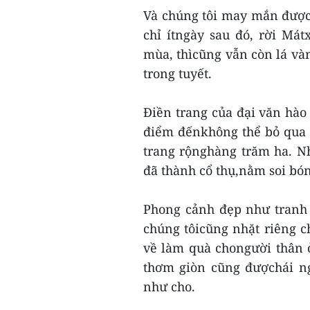
Và chúng tôi may mắn được
chỉ ítngày sau đó, rời Mát
mùa, thìcũng vẫn còn lá và
trong tuyết.
Điền trang của đại văn hà
điểm đếnkhông thể bỏ qua đ
trang rộnghàng trăm ha. N
đã thành cổ thụ,nằm soi bó
Phong cảnh đẹp như tranh 
chúng tôicũng nhặt riêng 
về làm quà chongười thân ở
thơm giòn cũng đượchái ng
như cho.