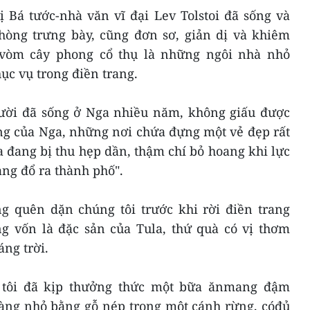
ị Bá tước-nhà văn vĩ đại Lev Tolstoi đã sống và
phòng trưng bày, cũng đơn sơ, giản dị và khiêm
vòm cây phong cổ thụ là những ngôi nhà nhỏ
c vụ trong điền trang.
ười đã sống ở Nga nhiều năm, không giấu được
ng của Nga, những nơi chứa đựng một vẻ đẹp rất
 đang bị thu hẹp dần, thậm chí bỏ hoang khi lực
ng đổ ra thành phố".
 quên dặn chúng tôi trước khi rời điền trang
 vốn là đặc sản của Tula, thứ quà có vị thơm
áng trời.
g tôi đã kịp thưởng thức một bữa ănmang đậm
hàng nhỏ bằng gỗ nép trong một cánh rừng, cóđủ