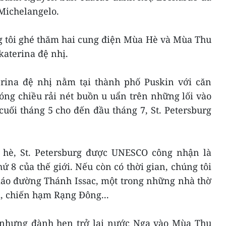
Michelangelo.
g tôi ghé thăm hai cung điện Mùa Hè và Mùa Thu
aterina đệ nhị.
rina đệ nhị nằm tại thành phố Puskin với căn
óng chiều rải nét buồn u uẩn trên những lối vào
uối tháng 5 cho đến đầu tháng 7, St. Petersburg
hè, St. Petersburg được UNESCO công nhận là
ứ 8 của thế giới. Nếu còn có thời gian, chúng tôi
iáo đường Thánh Issac, một trong những nhà thờ
i, chiến hạm Rạng Đông...
 nhưng đành hẹn trở lại nước Nga vào Mùa Thu