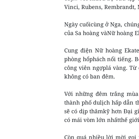
Vinci, Rubens, Rembrandt, 
Ngày cuốicùng ở Nga, chún
của Sa hoàng vàNữ hoàng Ek
Cung điện Nữ hoàng Ekate
phòng hổphách nổi tiếng. B
công viên ngợplá vàng. Từ c
không có ban đêm.
Với những đêm trắng mùa 
thành phố dulịch hấp dẫn th
sẽ có dịp thămkỹ hơn Đại g
có mái vòm lớn nhấtthế giớ
Còn quá nhiều lời mời gọi