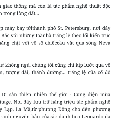
h giao thông mà còn là tác phẩm nghệ thuật độc
trong lòng đất...
p máy bay tớithành phố St. Petersburg, nơi đây
ắc với những toànhà tráng lệ theo lối kiến trúc
hằng chịt với vô số chiếccầu vắt qua sông Neva
ư không ngủ, chúng tôi cũng chỉ kịp lướt qua vô
, tượng đài, thánh đường... tráng lệ của cố đô
ới Di sản thiên nhiên thế giới - Cung điện mùa
tage. Nơi đây lưu trữ hàng triệu tác phẩm nghệ
 Hy Lạp, La Mã,từ phương Đông cho đến phương
p tranh nguyên bản củacác danh hoạ Leonardo da