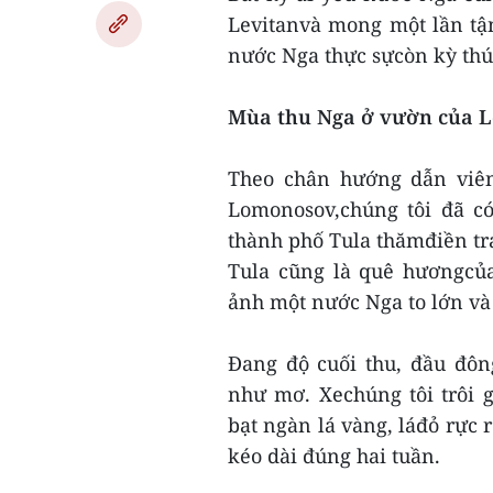
Levitanvà mong một lần t
nước Nga thực sựcòn kỳ thú
Mùa thu Nga ở vườn của L
Theo chân hướng dẫn viên
Lomonosov,chúng tôi đã c
thành phố Tula thămđiền tra
Tula cũng là quê hươngcủa
ảnh một nước Nga to lớn và
Đang độ cuối thu, đầu đô
như mơ. Xechúng tôi trôi
bạt ngàn lá vàng, láđỏ rực 
kéo dài đúng hai tuần.