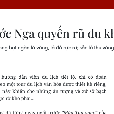
ớc Nga quyến rũ du k
 bạt ngàn lá vàng, lá đỏ rực rỡ; sắc lá thu vàng
 hướng dẫn viên du lịch tiết lộ, chỉ có đoàn
eo một tour du lịch văn hóa được thiết kê riêng,
ều này khiến cho những ấn tượng về xứ sở bạch
c rỡ khó phai...
ng đã từng ngây ngất trước
"Mùa Thu vàng"
của