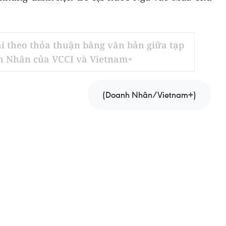
ải theo thỏa thuận bằng văn bản giữa tạp
h Nhân của VCCI và Vietnam+
(Doanh Nhân/Vietnam+)