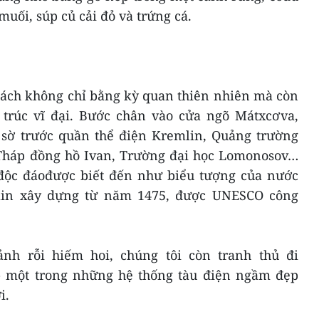
uối, súp củ cải đỏ và trứng cá.
ách không chỉ bằng kỳ quan thiên nhiên mà còn
trúc vĩ đại. Bước chân vào cửa ngõ Mátxcơva,
g sờ trước quần thể điện Kremlin, Quảng trường
,Tháp đồng hồ Ivan, Trường đại học Lomonosov…
độc đáođược biết đến như biểu tượng của nước
lin xây dựng từ năm 1475, được UNESCO công
ảnh rỗi hiếm hoi, chúng tôi còn tranh thủ đi
- một trong những hệ thống tàu điện ngầm đẹp
i.