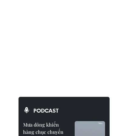
PODCAST
Mưa dông khiến
hàng chục chuyến