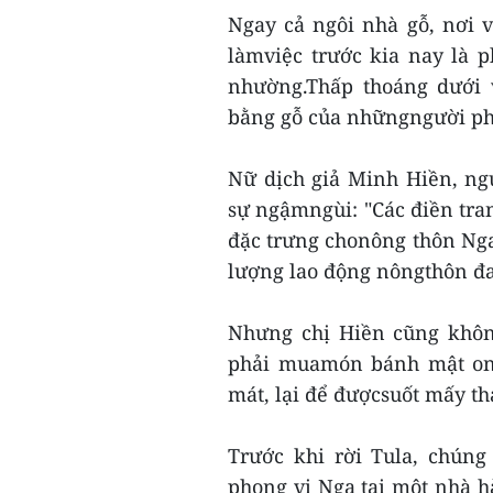
Ngay cả ngôi nhà gỗ, nơi v
làmviệc trước kia nay là 
nhường.Thấp thoáng dưới 
bằng gỗ của nhữngngười phụ
Nữ dịch giả Minh Hiền, ng
sự ngậmngùi: "Các điền tra
đặc trưng chonông thôn Nga
lượng lao động nôngthôn đa
Nhưng chị Hiền cũng không
phải muamón bánh mật ong
mát, lại để đượcsuốt mấy th
Trước khi rời Tula, chún
phong vị Nga tại một nhà 