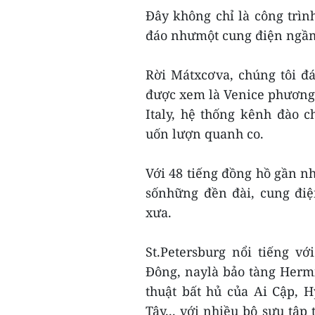
Đây không chỉ là công trìn
đáo nhưmột cung điện ngầm 
Rời Mátxcơva, chúng tôi đá
được xem là Venice phương B
Italy, hệ thống kênh đào c
uốn lượn quanh co.
Với 48 tiếng đồng hồ gần nh
sốnhững đền đài, cung điện
xưa.
St.Petersburg nổi tiếng v
Đông, naylà bảo tàng Hermi
thuật bất hủ của Ai Cập,
Tây... với nhiều bộ sưu tậ