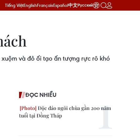
Tiếng Việt
English
Français
Español
中文
Русский
hách
 xuộm và đỏ ối tạo ấn tượng rực rõ khó
ĐỌC NHIỀU
Độc đáo ngôi chùa gần 200 năm
tuổi tại Đồng Tháp