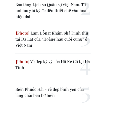
Bảo tàng Lịch sử Quân sự Việt Nam: Từ
nơi lưu giữ ký ức đến thiết chế văn hóa
hiện đại
Lâm Đồng: Khám phá Dinh thự
tại Đà Lạt của “Hoàng hậu cuối cùng” ở
Việt Nam
Vẻ đẹp kỳ vỹ của Hồ Kẻ Gỗ tại Hà
Tĩnh
Biển Phước Hải - vẻ đẹp bình yên của
làng chài bên bờ biển