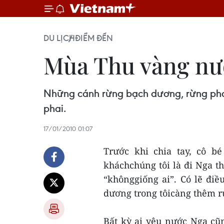
DU LỊCH
ĐIỂM ĐẾN
Mùa Thu vàng nư
Những cánh rừng bạch dương, rừng phong
phai.
17/01/2010 01:07
Trước khi chia tay, cô bé
kháchchúng tôi là đi Nga th
“khônggiống ai”. Có lẽ đi
dương trong tôicàng thêm rự
Bất kỳ ai yêu nước Nga cũ