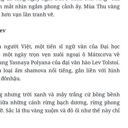
ận mắt nhìn ngắm phong cảnh ấy. Mùa Thu vàng
 hơn vạn lần tranh vẽ.
ev
 người Việt, một tiến sĩ ngữ văn của Đại học
ó một ngày trọn vẹn xuôi ngoại ô Mátxcơva về
ng Yasnaya Polyana của đại văn hào Lev Tolstoi.
 loại ấm shamova nổi tiếng, gắn liền với hình
 đônhậu.
ng nhưng trời xanh và mây trắng cứ bồng bềnh
 giữa những cánh rừng bạch dương, rừng phong
rỡ. Sắc lá thu vàng xuộm và đỏ ối như thế này chỉ