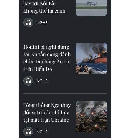
bay tới Nội Bài
không thể hạ cánh
NGHE
Houthi bị nghi đứng
sau vụ tấn công đánh
chìm tàu hàng Ấn Độ
trên Biển Đỏ
NGHE
Tổng thống Nga thay
đổi vị trí các chỉ huy
tại mặt trận Ukraine
NGHE