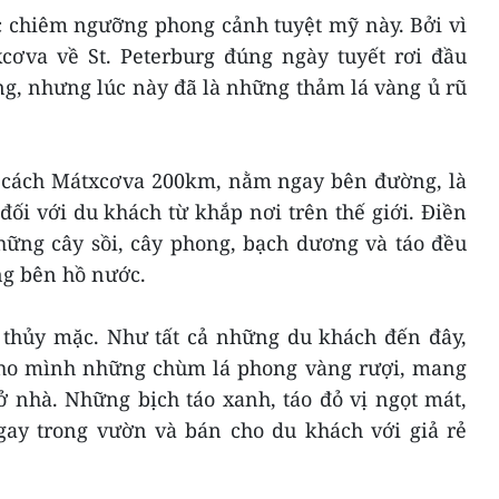
 chiêm ngưỡng phong cảnh tuyệt mỹ này. Bởi vì
xcơva về St. Peterburg đúng ngày tuyết rơi đầu
ng, nhưng lúc này đã là những thảm lá vàng ủ rũ
o cách Mátxcơva 200km, nằm ngay bên đường, là
ối với du khách từ khắp nơi trên thế giới. Điền
hững cây sồi, cây phong, bạch dương và táo đều
ng bên hồ nước.
thủy mặc. Như tất cả những du khách đến đây,
cho mình những chùm lá phong vàng rượi, mang
 nhà. Những bịch táo xanh, táo đỏ vị ngọt mát,
ay trong vườn và bán cho du khách với giả rẻ