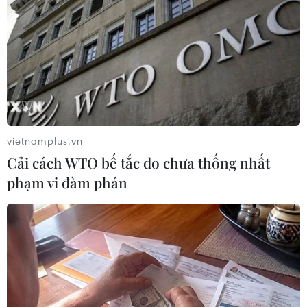
nguồn cá giống, sản lượng khai thác cá trong hồ Dầu
Tiếng, Tây Ninh hiện tăng gấp 6 lần so với thời gian
trước.
vietnamplus.vn
Cải cách WTO bế tắc do chưa thống nhất
phạm vi đàm phán