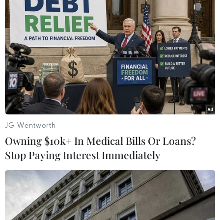
JG Wentworth
Owning $10k+ In Medical Bills Or Loans?
Stop Paying Interest Immediately
Sản lượng khai thác thủy sản ở hồ Dầu
Tiếng tăng gấp 6 lần
22/07/2014 11:10
Do làm tốt công tác quản lý nguồn lợi thủy sản, bổ sung