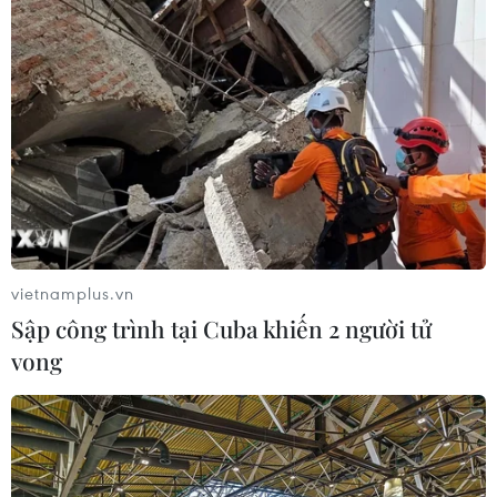
06/08/2026 10:23
Mưa lớn kéo dài gây nhiều thiệt hại
về nhà ở, giao thông tại tỉnh Sơn La
06/08/2026 09:48
Bất cập việc ngừng giao khoán quản
lý, bảo vệ rừng ở Nam Cát Tiên
vietnamplus.vn
06/08/2026 09:45
Sập công trình tại Cuba khiến 2 người tử
vong
Bão Dolphin hướng vào miền Đông
Trung Quốc, cảnh báo mưa lớn trên
diện rộng
06/08/2026 08:36