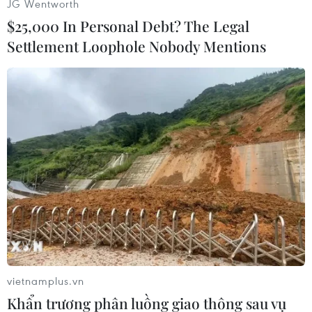
JG Wentworth
sông Vàm Cỏ Đông, nhằm hạn chế thiệt hại về
$25,000 In Personal Debt? The Legal
người và tài sản của nhân dân./.
Settlement Loophole Nobody Mentions
(TTXVN/Vietnam+)
vietnamplus.vn
Khẩn trương phân luồng giao thông sau vụ