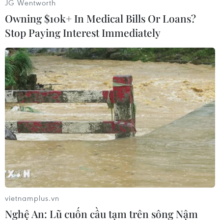
JG Wentworth
dường như đã bị mất đà từ tháng 11/2011.
Owning $10k+ In Medical Bills Or Loans?
Stop Paying Interest Immediately
Trong khi đó, các cuộc biểu tình ở thành phố
Oakland, bang California hồitháng Một năm
nay đã buộc cảnh sát phải sử dụng hơi cay để
giải tán và đã có hơn200 người bị bắt giữ./.
(TTXVN)
vietnamplus.vn
Nghệ An: Lũ cuốn cầu tạm trên sông Nậm