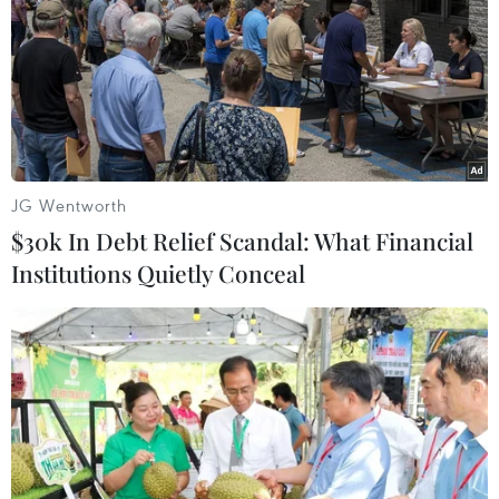
tiến trình chuyển giao chính trị
07/08/2026 02:58
Sập công trình tại Cuba khiến 2
người tử vong
JG Wentworth
07/08/2026 01:48
$30k In Debt Relief Scandal: What Financial
Institutions Quietly Conceal
Đảng Cộng hòa đề xuất dự luật trao
thêm thẩm quyền thuế quan cho ông
Trump
07/08/2026 00:33
Cựu Giám đốc Viện Quốc gia về Dị