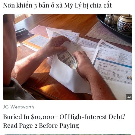
Nơn khiến 3 bản ở xã Mỹ Lý bị chia cắt
#Chiếm phố Wall
#Mùa xuân Arập
#Biểu tình
#Tài chính
Mỹ
Theo dõi VietnamPlus
JG Wentworth
Buried In $10,000+ Of High-Interest Debt?
Read Page 2 Before Paying