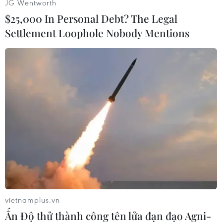
JG Wentworth
mà nước này chiếm được trong "cuộc chiến 6
$25,000 In Personal Debt? The Legal
ngày" vào năm 1967.
Settlement Loophole Nobody Mentions
Sau đó, Tel Aviv áp đặt lệnh phong tỏa sau khi
lực lượng Hamas giành quyền kiểm soát Gaza.
Trả lời phỏng vấn hãng tin ABC News ngày 6/11,
Thủ tướng Israel Benjamin Netanyahu tuyên bố
Israel sẽ đảm trách "an ninh tổng thể" đối với
Gaza "trong một thời gian không xác định" sau
khi xung đột với Hamas kết thúc.
Trong diễn biến khác, theo Tân Hoa xã, Bộ
Ngoại giao Saudi Arabia ngày 8/11 thông báo
hoãn Hội nghị thượng đỉnh Arab-châu Phi lần
thứ 5 do tình hình xung đột leo thang hiện nay
vietnamplus.vn
tại Gaza.
Ấn Độ thử thành công tên lửa đạn đạo Agni-