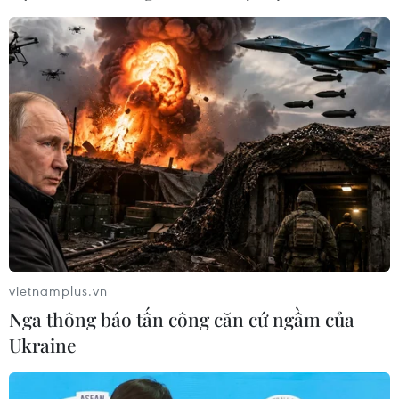
các quốc gia Arab, Hồi giáo và châu Phi trong những
ngày tới đây để thảo luận về cuộc xung đột Israel và
phong trào Hồi giáo Hamas.
vietnamplus.vn
Nga thông báo tấn công căn cứ ngầm của
Ukraine