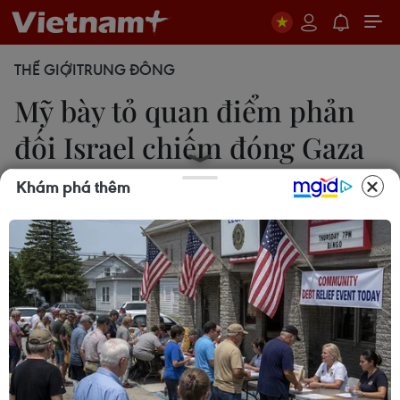
THẾ GIỚI
TRUNG ĐÔNG
Mỹ bày tỏ quan điểm phản
đối Israel chiếm đóng Gaza
lâu dài
Khám phá thêm
Đoàn Hùng-Bích Liên
08/11/2023 04:04
Người phát ngôn Bộ Ngoại giao Mỹ nêu rõ: "Quan
điểm của chúng tôi là người Palestine phải đi đầu
trong các quyết định này. Gaza là đất của người
Palestine và sẽ vẫn là đất của người Palestine."