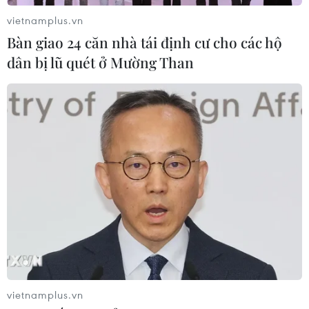
vietnamplus.vn
Bàn giao 24 căn nhà tái định cư cho các hộ
Iran và Oman sắp đạt thỏa thuận về
dân bị lũ quét ở Mường Than
tuyến hàng hải mới tại eo biển
Hormuz
02/08/2026 22:47
Yemen có thể trở thành mặt
trận quyết định của xung đột Mỹ-
Iran?
02/08/2026 13:33
Israel hoài nghi việc Hamas giải giáp
theo thỏa thuận Gaza
02/08/2026 13:32
vietnamplus.vn