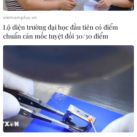
07/08/2026 00:09
vietnamplus.vn
Lộ diện trường đại học đầu tiên có điểm
Mỹ: Lãi suất thế chấp tăng lên mức
chuẩn cán mốc tuyệt đối 30/30 điểm
cao nhất kể từ tháng Bảy năm ngoái
07/08/2026 00:05
Mỹ siết chặt quyền công dân theo nơi
sinh, mở rộng chống “du lịch sinh
con”
06/08/2026 22:59
Bộ Ngoại giao Mỹ mở rộng kiểm tra
mạng xã hội đối với đương đơn xin
thị thực