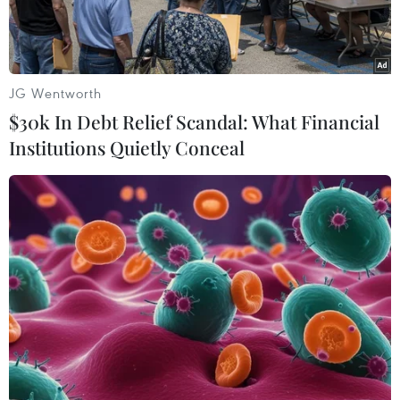
tư cách là thư kýbáo chí, tôi chỉ biết rằng trong
cuộc hội đàm, Tổng thống không nhận được
vàcũng không có một thỏa thuận nào như thế.
Có thể có một thông tin nào đó lọt ranhưng
JG Wentworth
không chính xác.”
$30k In Debt Relief Scandal: What Financial
Institutions Quietly Conceal
Tuy nhiên, người phát ngôn cho hay: “Mỹ đã
hợp tác rất nhiều về quân sự vớiIsrael. Trước
đây Mỹ cũng đã cung cấp cho quân đội Israel và
tôi chắc chắn Mỹcũng sẽ tiếp tục làm việc này.”
Dư luận truyền thông Mỹ cho biết trong cuộc
hội đàm với Tổng thống Barack Obamangày 5/3
tại Nhà Trắng, Thủ tướng Israel Benjamin
Netanyahu đã đề nghị Mỹ cungcấp bom phá
boongke loại cực mạnh và máy bay tiếp dầu