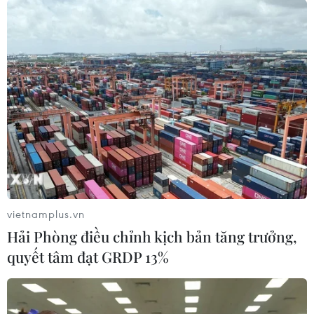
Mỹ hoàn trả khoảng 100 tỷ USD thuế
quan sau phán quyết của Tòa án Tối
cao
05/08/2026 22:58
Tổng Bí thư, Chủ tịch nước tiếp Tư
lệnh Bộ Chỉ huy Thái Bình Dương
Hoa Kỳ
05/08/2026 12:29
vietnamplus.vn
Hải Phòng điều chỉnh kịch bản tăng trưởng,
Mỹ truy tố đối tượng bị bắt tại sân
quyết tâm đạt GRDP 13%
golf của Tổng thống Trump
05/08/2026 06:57