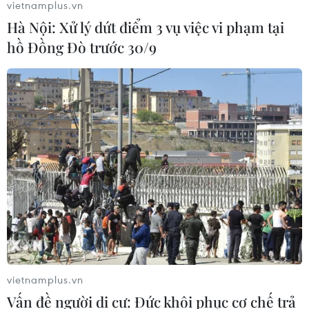
vietnamplus.vn
08/08/2026 13:31
Hà Nội: Xử lý dứt điểm 3 vụ việc vi phạm tại
hồ Đồng Đò trước 30/9
Thượng viện Mỹ thông qua dự luật
trừng phạt Nga
08/08/2026 03:50
Canada, Mỹ đàm phán thỏa thuận
thương mại tạm thời nhằm hạ nhiệt
căng thẳng
07/08/2026 23:53
Tổng thống đắc cử của Colombia
Abelardo De La Espriella nhậm chức
vietnamplus.vn
07/08/2026 23:12
Vấn đề người di cư: Đức khôi phục cơ chế trả