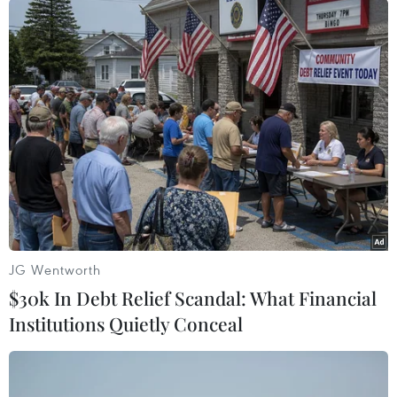
các lãnh đạo phe Dân chủ để khẳng định tinh
thần bất hợp tác.
Tuy nhiên, vào cuối tuần qua, các nguồn thạo
tin cho biết ông Trump đã đồng ý gặp 4 thành
viên cao cấp nhất của lưỡng viện Quốc hội tại
Nhà Trắng vào ngày 29/9 để cứu vãn tình hình.
Trong họp báo, ông Trump thừa nhận khả năng
chính phủ đóng cửa là rất lớn. Các nguồn tin
cho biết Nhà Trắng cũng đã chuẩn bị sa thải
hàng loạt công chức (thay vì chỉ cho nghỉ việc
JG Wentworth
hoặc cắt lương tạm thời) vào dịp này./.
$30k In Debt Relief Scandal: What Financial
Institutions Quietly Conceal
Chính phủ Mỹ có nguy cơ
tê liệt vì hai phe Dân chủ,