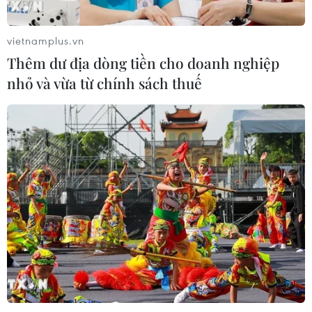
05/08/2026 23:16
vietnamplus.vn
Thêm dư địa dòng tiền cho doanh nghiệp
Hội đồng Bảo an đánh giá về mối đe
nhỏ và vừa từ chính sách thuế
dọa của IS đối với hòa bình, an ninh
quốc tế
05/08/2026 23:15
Mỹ hoàn trả khoảng 100 tỷ USD thuế
quan sau phán quyết của Tòa án Tối
cao
05/08/2026 22:58
Xem thêm