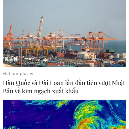
Cộng hòa không thể thỏa
hiệp
Nếu nguồn tài trợ hết hạn vào nửa đêm 30/9 -
khả năng dường như khó tránh khỏi tại thời điểm
này - thì việc đóng cửa chính phủ sẽ bắt đầu ngay
từ thời điểm bước sang ngày 1/10.
(TTXVN/Vietnam+)
vietnamplus.vn
Hàn Quốc và Đài Loan lần đầu tiên vượt Nhật
Bản về kim ngạch xuất khẩu