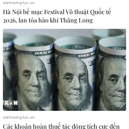
vietnamplus.vn
Hà Nội bế mạc Festival Võ thuật Quốc tế
2026, lan tỏa hào khí Thăng Long
CƠ QUAN CHỦ QUẢN: THÔNG TẤN XÃ VIỆT NAM
Tổng Biên tập: TRẦN TIẾN DUẨN
Phó Tổng Biên tập: NGUYỄN THỊ TÁM, KHÚC THANH
THỦY
Sở hữu trí tuệ
Quy định sử dụng
RSS
Hỗ trợ
Ngôn ngữ
TTXVN
Dịch vụ tin
Quảng cáo
vietnamplus.vn
Liên hệ
Các khoản hoàn thuế tác động tích cực đến