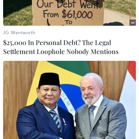
JG Wentworth
$25,000 In Personal Debt? The Legal
Settlement Loophole Nobody Mentions
Quang cảnh cảng hàng hóa Long Beach, California, Mỹ. (Ảnh:
THX/TTXVN)
Bộ An ninh Nội địa (DHS) ngày 28/9 cho biết
chính phủ Mỹ sẽ tiếp tục thu thuế quan và thực
hiện các biện pháp kiểm soát nhập cư trong
trường hợp chính phủ đóng cửa.