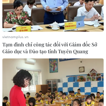
vietnamplus.vn
Tạm đình chỉ công tác đối với Giám đốc Sở
Giáo dục và Đào tạo tỉnh Tuyên Quang
Mỹ: Kế hoạch áp thuế mới gây sức ép lên
chuỗi cung ứng toàn cầu
27/09/2025 08:37
Chính quyền Trump đang triển khai một chiến lược
nhiều lớp và tinh chỉnh nhằm đưa hoạt động sản xuất