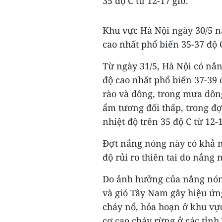
35 độ C từ 12-17 giờ.
Khu vực Hà Nội ngày 30/5 n
cao nhất phổ biến 35-37 độ C
Từ ngày 31/5, Hà Nội có nắng
độ cao nhất phổ biến 37-39 đ
rào và dông, trong mưa dông
ẩm tương đối thấp, trong đợ
nhiệt độ trên 35 độ C từ 12-1
Đợt nắng nóng này có khả n
độ rủi ro thiên tai do nắng 
Do ảnh hưởng của nắng nón
và gió Tây Nam gây hiệu ứn
cháy nổ, hỏa hoạn ở khu vự
cơ cao cháy rừng ở các tỉnh