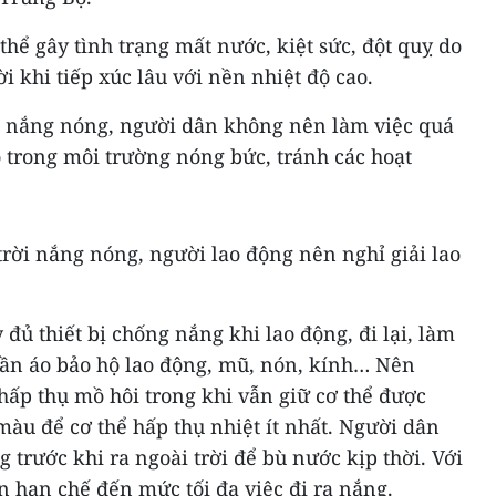
thể gây tình trạng mất nước, kiệt sức, đột quỵ do
ời khi tiếp xúc lâu với nền nhiệt độ cao.
a nắng nóng, người dân không nên làm việc quá
ao trong môi trường nóng bức, tránh các hoạt
trời nắng nóng, người lao động nên nghỉ giải lao
đủ thiết bị chống nắng khi lao động, đi lại, làm
uần áo bảo hộ lao động, mũ, nón, kính… Nên
 hấp thụ mồ hôi trong khi vẫn giữ cơ thể được
àu để cơ thể hấp thụ nhiệt ít nhất. Người dân
trước khi ra ngoài trời để bù nước kịp thời. Với
ần hạn chế đến mức tối đa việc đi ra nắng.