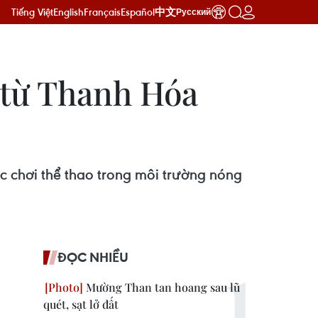
Tiếng Việt
English
Français
Español
中文
Русский
à từ Thanh Hóa
c chơi thể thao trong môi trường nóng
ĐỌC NHIỀU
Mường Than tan hoang sau lũ
quét, sạt lở đất