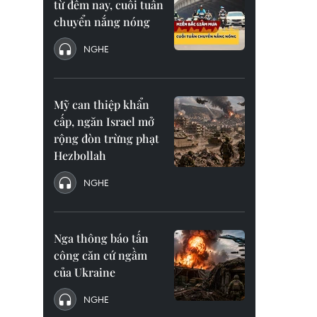
từ đêm nay, cuối tuần
chuyển nắng nóng
NGHE
Mỹ can thiệp khẩn
cấp, ngăn Israel mở
rộng đòn trừng phạt
Hezbollah
NGHE
Nga thông báo tấn
công căn cứ ngầm
của Ukraine
NGHE