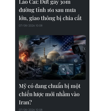
Lào Cai: Đứt gãy 30m
đường tỉnh 161 sau mưa
lớn, giao thông bị chia cắt
07/08/2026 10:08
Mỹ có đang chuẩn bị một
chiến lược mới nhằm vào
Iran?
07/08/2026 10:08